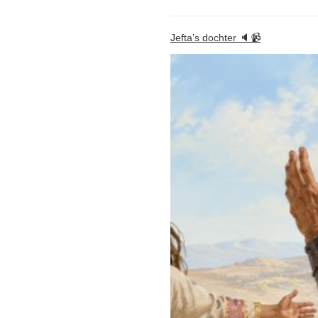
Jefta’s dochter 🔈📹