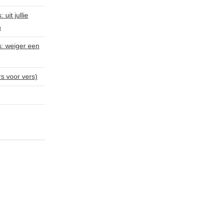
uit jullie
n
s: weiger een
rs voor vers)