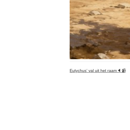
Eutychus’ val uit het raam🔈📹