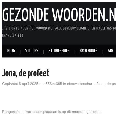
GEZONDE WOORDEN.N
… ZIJ ONTVINGEN HET WOORD MET ALLE BEREIDWILLIGHEID, EN DAGELIJKS B
(HAND.17:11)
BLOG
STUDIES
STUDIESERIES
BROCHURES
ABC
Jona, de profeet
Geplaatst
8 april 2025
om
553 × 395
in
nieuwe brochure: Jona, de pr
Reageren en trackbacks plaatsen is op dit moment gesloten.