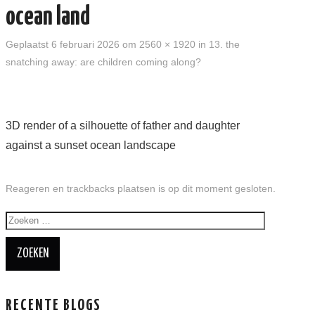
ocean land
BROCHURES
Geplaatst
6 februari 2026
om
2560 × 1920
in
13. the
snatching away: are children coming along?
ABC
AGENDA
3D render of a silhouette of father and daughter
WIE BEN IK? + CONTACT
against a sunset ocean landscape
ENGLISH
Reageren en trackbacks plaatsen is op dit moment gesloten.
ENGLISH SERIES
Zoeken
naar:
RECENTE BLOGS