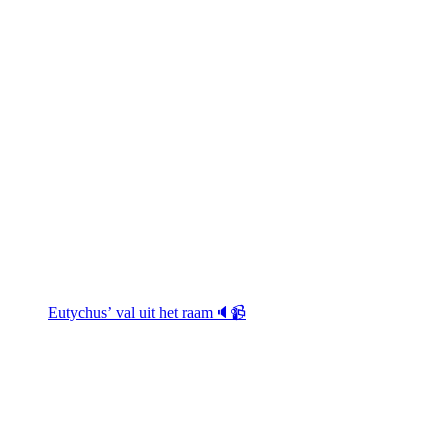
Eutychus’ val uit het raam🔈📹