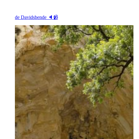
de Davidsbende 🔈📹