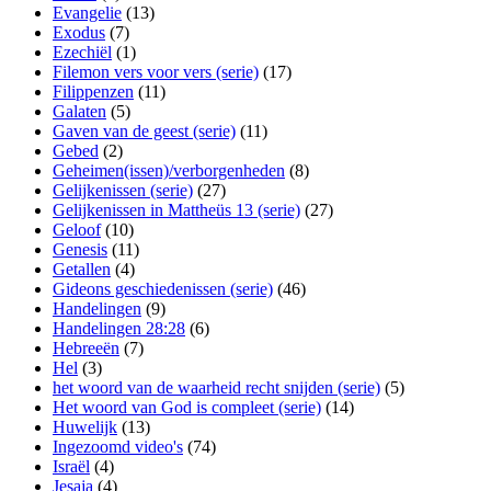
Evangelie
(13)
Exodus
(7)
Ezechiël
(1)
Filemon vers voor vers (serie)
(17)
Filippenzen
(11)
Galaten
(5)
Gaven van de geest (serie)
(11)
Gebed
(2)
Geheimen(issen)/verborgenheden
(8)
Gelijkenissen (serie)
(27)
Gelijkenissen in Mattheüs 13 (serie)
(27)
Geloof
(10)
Genesis
(11)
Getallen
(4)
Gideons geschiedenissen (serie)
(46)
Handelingen
(9)
Handelingen 28:28
(6)
Hebreeën
(7)
Hel
(3)
het woord van de waarheid recht snijden (serie)
(5)
Het woord van God is compleet (serie)
(14)
Huwelijk
(13)
Ingezoomd video's
(74)
Israël
(4)
Jesaja
(4)