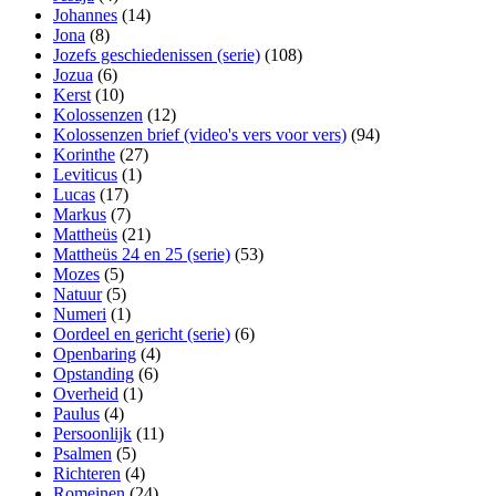
Johannes
(14)
Jona
(8)
Jozefs geschiedenissen (serie)
(108)
Jozua
(6)
Kerst
(10)
Kolossenzen
(12)
Kolossenzen brief (video's vers voor vers)
(94)
Korinthe
(27)
Leviticus
(1)
Lucas
(17)
Markus
(7)
Mattheüs
(21)
Mattheüs 24 en 25 (serie)
(53)
Mozes
(5)
Natuur
(5)
Numeri
(1)
Oordeel en gericht (serie)
(6)
Openbaring
(4)
Opstanding
(6)
Overheid
(1)
Paulus
(4)
Persoonlijk
(11)
Psalmen
(5)
Richteren
(4)
Romeinen
(24)