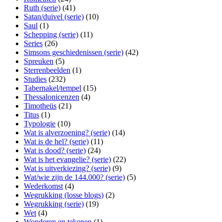
Ruth (serie)
(41)
Satan/duivel (serie)
(10)
Saul
(1)
Schepping (serie)
(11)
Series
(26)
Simsons geschiedenissen (serie)
(42)
Spreuken
(5)
Sterrenbeelden
(1)
Studies
(232)
Tabernakel/tempel
(15)
Thessalonicenzen
(4)
Timotheüs
(21)
Titus
(1)
Typologie
(10)
Wat is alverzoening? (serie)
(14)
Wat is de hel? (serie)
(11)
Wat is dood? (serie)
(24)
Wat is het evangelie? (serie)
(22)
Wat is uitverkiezing? (serie)
(9)
Wat/wie zijn de 144.000? (serie)
(5)
Wederkomst
(4)
Wegrukking (losse blogs)
(2)
Wegrukking (serie)
(19)
Wet
(4)
Wonderen en tekenen
(1)