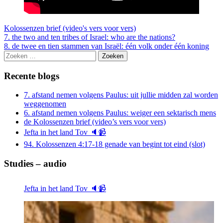
Kolossenzen brief (video's vers voor vers)
Berichtnavigatie
7. the two and ten tribes of Israel: who are the nations?
8. de twee en tien stammen van Israël: één volk onder één koning
Zoeken
naar:
Recente blogs
7. afstand nemen volgens Paulus: uit jullie midden zal worden
weggenomen
6. afstand nemen volgens Paulus: weiger een sektarisch mens
de Kolossenzen brief (video’s vers voor vers)
Jefta in het land Tov 🔈📹
94. Kolossenzen 4:17-18 genade van begint tot eind (slot)
Studies – audio
Jefta in het land Tov 🔈📹