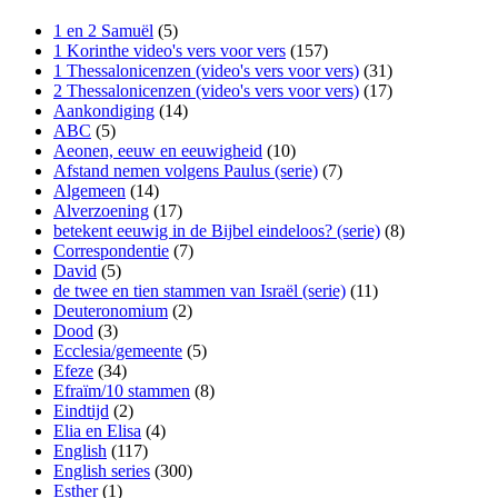
1 en 2 Samuël
(5)
1 Korinthe video's vers voor vers
(157)
1 Thessalonicenzen (video's vers voor vers)
(31)
2 Thessalonicenzen (video's vers voor vers)
(17)
Aankondiging
(14)
ABC
(5)
Aeonen, eeuw en eeuwigheid
(10)
Afstand nemen volgens Paulus (serie)
(7)
Algemeen
(14)
Alverzoening
(17)
betekent eeuwig in de Bijbel eindeloos? (serie)
(8)
Correspondentie
(7)
David
(5)
de twee en tien stammen van Israël (serie)
(11)
Deuteronomium
(2)
Dood
(3)
Ecclesia/gemeente
(5)
Efeze
(34)
Efraïm/10 stammen
(8)
Eindtijd
(2)
Elia en Elisa
(4)
English
(117)
English series
(300)
Esther
(1)