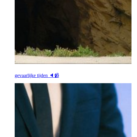
gevaarlijke tijden 🔈📹