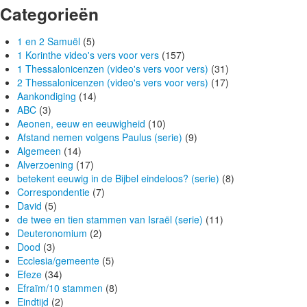
Categorieën
1 en 2 Samuël
(5)
1 Korinthe video's vers voor vers
(157)
1 Thessalonicenzen (video's vers voor vers)
(31)
2 Thessalonicenzen (video's vers voor vers)
(17)
Aankondiging
(14)
ABC
(3)
Aeonen, eeuw en eeuwigheid
(10)
Afstand nemen volgens Paulus (serie)
(9)
Algemeen
(14)
Alverzoening
(17)
betekent eeuwig in de Bijbel eindeloos? (serie)
(8)
Correspondentie
(7)
David
(5)
de twee en tien stammen van Israël (serie)
(11)
Deuteronomium
(2)
Dood
(3)
Ecclesia/gemeente
(5)
Efeze
(34)
Efraïm/10 stammen
(8)
Eindtijd
(2)