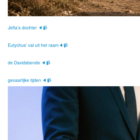
Jefta’s dochter 🔈📹
Eutychus’ val uit het raam🔈📹
de Davidsbende 🔈📹
gevaarlijke tijden 🔈📹