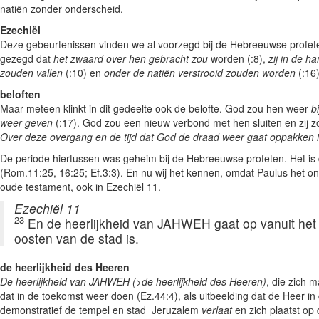
natiën zonder onderscheid.
Ezechiël
Deze gebeurtenissen vinden we al voorzegd bij de Hebreeuwse profete
gezegd dat
het zwaard over hen gebracht zou
worden (:8),
zij in de 
zouden vallen
(:10) en
onder de natiën verstrooid zouden worden
(:16)
beloften
Maar meteen klinkt in dit gedeelte ook de belofte. God zou hen weer
b
weer geven
(:17). God zou een nieuw verbond met hen sluiten en zij
Over deze overgang en de tijd dat God de draad weer gaat oppakken i
De periode hiertussen was geheim bij de Hebreeuwse profeten. Het is
(Rom.11:25, 16:25; Ef.3:3). En nu wij het kennen, omdat Paulus het ont
oude testament, ook in Ezechiël 11.
Ezechiël 11
23
En de heerlijkheid van JAHWEH gaat op vanuit het 
oosten van de stad is.
de heerlijkheid des Heeren
De heerlijkheid van JAHWEH
(>de heerlijkheid des Heeren)
, die zich 
dat in de toekomst weer doen (Ez.44:4), als uitbeelding dat de Heer i
demonstratief de tempel en stad Jeruzalem
verlaat
en zich plaatst op 