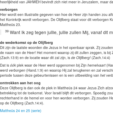
heerlijkheid van JAHWEH bevindt zich niet meer in Jeruzalem, maar da
verborgen
Hier wordt een illustratie gegeven van hoe de Heer zijn handen zou aftr
het Koninkrijk wordt verborgen. De Olijfberg staat voor dit verborgen K
Mattheüs 23.
39
Want Ik zeg tegen jullie, jullie zullen Mij, vanaf di
de wederkomst op de Olijfberg
Dit zijn de laatste woorden die Jezus in het openbaar sprak. Zij zou
de naam van de Heer! Het moment waarop zij dit zullen zeggen, is b
(Zach.13:9) en de locatie waar dit zal zijn, is
de Olijfberg!
(Zach.14:4)
Dat is
óók
plek waar de Heer werd opgenomen bij Zijn
hemelvaart
(Han
werd
verborgen
(Hand.1:9) en waarop Hij zal terugkeren en zal verschi
periode tussen deze gebeurtenissen en is een uitbeelding van
het verb
onttrokken aan het oog
Deze Olijfberg is dan ook de plek in Mattheüs 24 waar Jezus Zich afz
betrekking tot de toekomst. Voor Israël blijft dit verborgen. Spoedig 
rechterhand in de hemel en voor hen worden verborgen. Zij zouden H
op de Olijfberg (Zach.14:4).
Mattheüs 24 en 25 (serie)