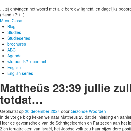
Gezonde woorden.nl
… zij ontvingen het woord met alle bereidwilligheid, en dagelijks beoord
(Hand.17:11)
Menu
Close
Blog
Studies
Studieseries
brochures
ABC
Agenda
wie ben ik? + contact
English
English series
Mattheüs 23:39 jullie zul
totdat…
Geplaatst op
20 december 2024
door
Gezonde Woorden
In de vorige blog keken we naar Mattheüs 23 dat de inleiding en aanle
Heer de geveinsdheid van de Schriftgeleerden en Farizeeën aan het li
Zich terugtrekken van Israël, het Joodse volk zou haar bijzondere posit