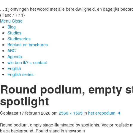
Gezonde woorden.nl
… zij ontvingen het woord met alle bereidwilligheid, en dagelijks beoord
(Hand.17:11)
Menu
Close
Blog
Studies
Studieseries
Boeken en brochures
ABC
Agenda
wie ben ik? + contact
English
English series
Round podium, empty st
spotlight
Geplaatst
17 februari 2026
om
2560 × 1565
in
het erepodium 🔈
Round podium, empty stage illuminated by spotlights. Vector realistic 
black background. Round stand in showroom