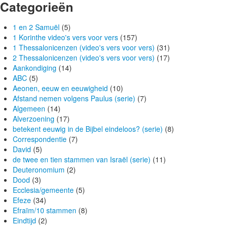
Categorieën
1 en 2 Samuël
(5)
1 Korinthe video's vers voor vers
(157)
1 Thessalonicenzen (video's vers voor vers)
(31)
2 Thessalonicenzen (video's vers voor vers)
(17)
Aankondiging
(14)
ABC
(5)
Aeonen, eeuw en eeuwigheid
(10)
Afstand nemen volgens Paulus (serie)
(7)
Algemeen
(14)
Alverzoening
(17)
betekent eeuwig in de Bijbel eindeloos? (serie)
(8)
Correspondentie
(7)
David
(5)
de twee en tien stammen van Israël (serie)
(11)
Deuteronomium
(2)
Dood
(3)
Ecclesia/gemeente
(5)
Efeze
(34)
Efraïm/10 stammen
(8)
Eindtijd
(2)