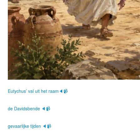
Eutychus’ val uit het raam🔈📹
de Davidsbende 🔈📹
gevaarlijke tijden 🔈📹