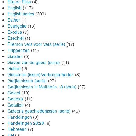
Elia en Elisa
(4)
English
(117)
English series
(300)
Esther
(1)
Evangelie
(13)
Exodus
(7)
Ezechiël
(1)
Filemon vers voor vers (serie)
(17)
Filippenzen
(11)
Galaten
(5)
Gaven van de geest (serie)
(11)
Gebed
(2)
Geheimen(issen)/verborgenheden
(8)
Gelijkenissen (serie)
(27)
Gelijkenissen in Mattheüs 13 (serie)
(27)
Geloof
(10)
Genesis
(11)
Getallen
(4)
Gideons geschiedenissen (serie)
(46)
Handelingen
(9)
Handelingen 28:28
(6)
Hebreeën
(7)
Hel
(3)