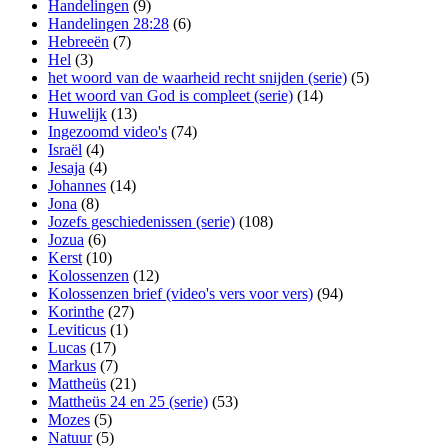
Handelingen
(9)
Handelingen 28:28
(6)
Hebreeën
(7)
Hel
(3)
het woord van de waarheid recht snijden (serie)
(5)
Het woord van God is compleet (serie)
(14)
Huwelijk
(13)
Ingezoomd video's
(74)
Israël
(4)
Jesaja
(4)
Johannes
(14)
Jona
(8)
Jozefs geschiedenissen (serie)
(108)
Jozua
(6)
Kerst
(10)
Kolossenzen
(12)
Kolossenzen brief (video's vers voor vers)
(94)
Korinthe
(27)
Leviticus
(1)
Lucas
(17)
Markus
(7)
Mattheüs
(21)
Mattheüs 24 en 25 (serie)
(53)
Mozes
(5)
Natuur
(5)