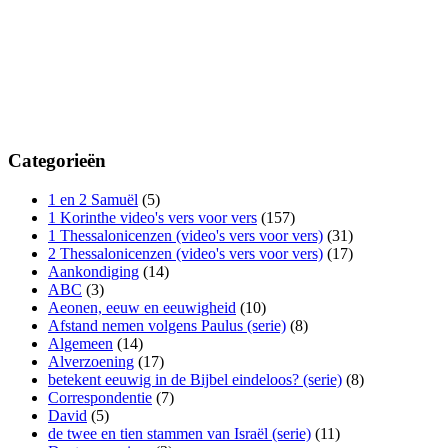
Categorieën
1 en 2 Samuël
(5)
1 Korinthe video's vers voor vers
(157)
1 Thessalonicenzen (video's vers voor vers)
(31)
2 Thessalonicenzen (video's vers voor vers)
(17)
Aankondiging
(14)
ABC
(3)
Aeonen, eeuw en eeuwigheid
(10)
Afstand nemen volgens Paulus (serie)
(8)
Algemeen
(14)
Alverzoening
(17)
betekent eeuwig in de Bijbel eindeloos? (serie)
(8)
Correspondentie
(7)
David
(5)
de twee en tien stammen van Israël (serie)
(11)