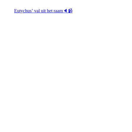
Eutychus’ val uit het raam🔈📹