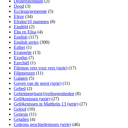
Deuteronomium
(2)
Dood
(3)
Ecclesia/gemeente
(5)
Efeze
(34)
Efraïm/10 stammen
(8)
Eindtijd
(2)
Elia en Elisa
(4)
English
(117)
English series
(300)
Esther
(1)
Evangelie
(13)
Exodus
(7)
Ezechiël
(1)
Filemon vers voor vers (serie)
(17)
Filippenzen
(11)
Galaten
(5)
Gaven van de geest (serie)
(11)
Gebed
(2)
Geheimen(issen)/verborgenheden
(8)
Gelijkenissen (serie)
(27)
Gelijkenissen in Mattheüs 13 (serie)
(27)
Geloof
(10)
Genesis
(11)
Getallen
(4)
Gideons geschiedenissen (serie)
(46)