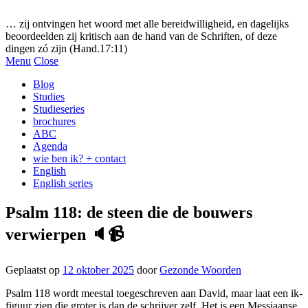
Gezonde woorden.nl
… zij ontvingen het woord met alle bereidwilligheid, en dagelijks
beoordeelden zij kritisch aan de hand van de Schriften, of deze
dingen zó zijn (Hand.17:11)
Menu
Close
Blog
Studies
Studieseries
brochures
ABC
Agenda
wie ben ik? + contact
English
English series
Psalm 118: de steen die de bouwers
verwierpen 🔈📹
Geplaatst op
12 oktober 2025
door
Gezonde Woorden
Psalm 118 wordt meestal toegeschreven aan David, maar laat een ik-
figuur zien die groter is dan de schrijver zelf. Het is een Messiaanse