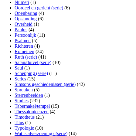
Numeri
(1)
Oordeel en gericht (serie)
(6)
Openbaring
(4)
Opstanding
(6)
Overheid
(1)
Paulus
(4)
Persoonlijk
(11)
Psalmen
(5)
Richteren
(4)
Romeinen
(24)
Ruth (serie)
(41)
Satan/duivel (serie)
(10)
Saul
(1)
Schepping (serie)
(11)
Series
(15)
Simsons geschiedenissen (serie)
(42)
Spreuken
(5)
Sterrenbeelden
(1)
Studies
(232)
Tabernakel/tempel
(15)
Thessalonicenzen
(4)
Timotheüs
(21)
Titus
(1)
Typologie
(10)
Wat is alverzoening? (serie)
(14)