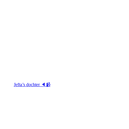
Jefta’s dochter 🔈📹