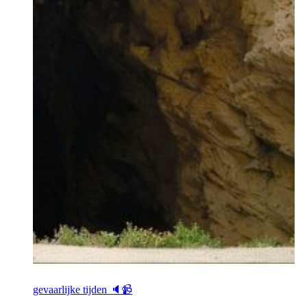
gevaarlijke tijden 🔈📹