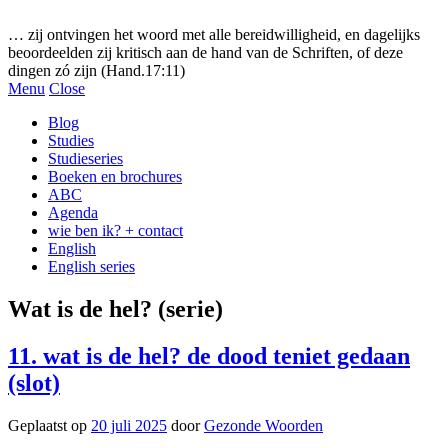
Gezonde woorden.nl
… zij ontvingen het woord met alle bereidwilligheid, en dagelijks
beoordeelden zij kritisch aan de hand van de Schriften, of deze
dingen zó zijn (Hand.17:11)
Menu
Close
Blog
Studies
Studieseries
Boeken en brochures
ABC
Agenda
wie ben ik? + contact
English
English series
Wat is de hel? (serie)
11. wat is de hel? de dood teniet gedaan
(slot)
Geplaatst op
20 juli 2025
door
Gezonde Woorden