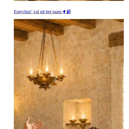
Eutychus’ val uit het raam🔈📹