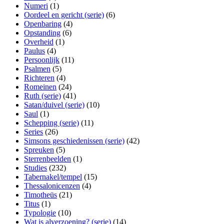
Numeri
(1)
Oordeel en gericht (serie)
(6)
Openbaring
(4)
Opstanding
(6)
Overheid
(1)
Paulus
(4)
Persoonlijk
(11)
Psalmen
(5)
Richteren
(4)
Romeinen
(24)
Ruth (serie)
(41)
Satan/duivel (serie)
(10)
Saul
(1)
Schepping (serie)
(11)
Series
(26)
Simsons geschiedenissen (serie)
(42)
Spreuken
(5)
Sterrenbeelden
(1)
Studies
(232)
Tabernakel/tempel
(15)
Thessalonicenzen
(4)
Timotheüs
(21)
Titus
(1)
Typologie
(10)
Wat is alverzoening? (serie)
(14)