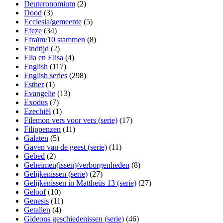
Deuteronomium
(2)
Dood
(3)
Ecclesia/gemeente
(5)
Efeze
(34)
Efraïm/10 stammen
(8)
Eindtijd
(2)
Elia en Elisa
(4)
English
(117)
English series
(298)
Esther
(1)
Evangelie
(13)
Exodus
(7)
Ezechiël
(1)
Filemon vers voor vers (serie)
(17)
Filippenzen
(11)
Galaten
(5)
Gaven van de geest (serie)
(11)
Gebed
(2)
Geheimen(issen)/verborgenheden
(8)
Gelijkenissen (serie)
(27)
Gelijkenissen in Mattheüs 13 (serie)
(27)
Geloof
(10)
Genesis
(11)
Getallen
(4)
Gideons geschiedenissen (serie)
(46)