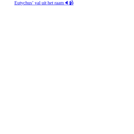
Eutychus’ val uit het raam🔈📹