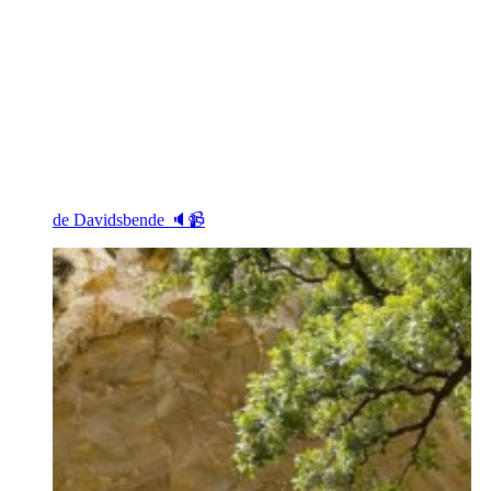
de Davidsbende 🔈📹