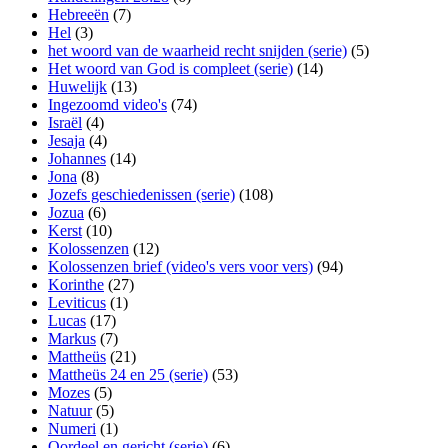
Hebreeën
(7)
Hel
(3)
het woord van de waarheid recht snijden (serie)
(5)
Het woord van God is compleet (serie)
(14)
Huwelijk
(13)
Ingezoomd video's
(74)
Israël
(4)
Jesaja
(4)
Johannes
(14)
Jona
(8)
Jozefs geschiedenissen (serie)
(108)
Jozua
(6)
Kerst
(10)
Kolossenzen
(12)
Kolossenzen brief (video's vers voor vers)
(94)
Korinthe
(27)
Leviticus
(1)
Lucas
(17)
Markus
(7)
Mattheüs
(21)
Mattheüs 24 en 25 (serie)
(53)
Mozes
(5)
Natuur
(5)
Numeri
(1)
Oordeel en gericht (serie)
(6)