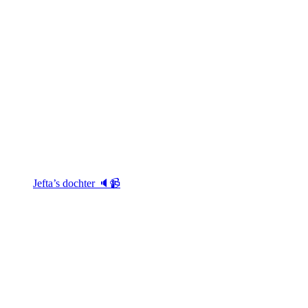
Jefta’s dochter 🔈📹