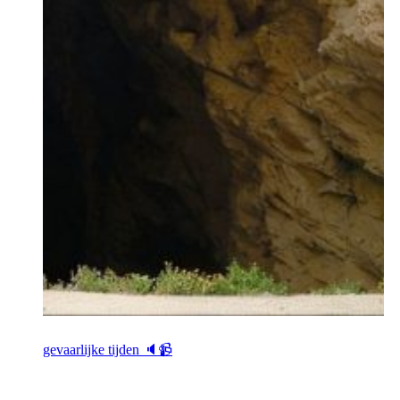
gevaarlijke tijden 🔈📹