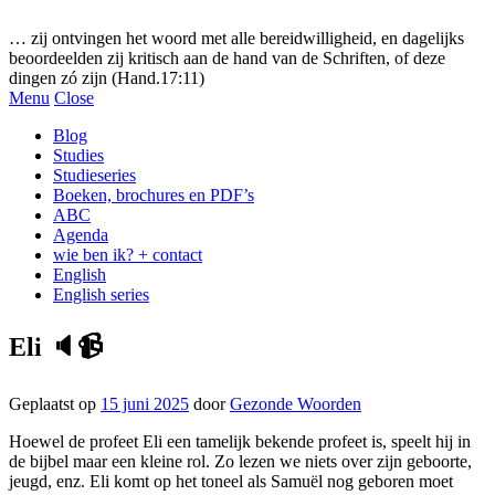
Gezonde woorden.nl
… zij ontvingen het woord met alle bereidwilligheid, en dagelijks
beoordeelden zij kritisch aan de hand van de Schriften, of deze
dingen zó zijn (Hand.17:11)
Menu
Close
Blog
Studies
Studieseries
Boeken, brochures en PDF’s
ABC
Agenda
wie ben ik? + contact
English
English series
Eli 🔈📹
Geplaatst op
15 juni 2025
door
Gezonde Woorden
Hoewel de profeet Eli een tamelijk bekende profeet is, speelt hij in
de bijbel maar een kleine rol. Zo lezen we niets over zijn geboorte,
jeugd, enz. Eli komt op het toneel als Samuël nog geboren moet