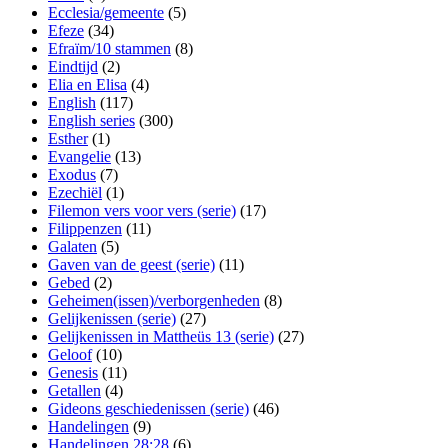
Ecclesia/gemeente
(5)
Efeze
(34)
Efraïm/10 stammen
(8)
Eindtijd
(2)
Elia en Elisa
(4)
English
(117)
English series
(300)
Esther
(1)
Evangelie
(13)
Exodus
(7)
Ezechiël
(1)
Filemon vers voor vers (serie)
(17)
Filippenzen
(11)
Galaten
(5)
Gaven van de geest (serie)
(11)
Gebed
(2)
Geheimen(issen)/verborgenheden
(8)
Gelijkenissen (serie)
(27)
Gelijkenissen in Mattheüs 13 (serie)
(27)
Geloof
(10)
Genesis
(11)
Getallen
(4)
Gideons geschiedenissen (serie)
(46)
Handelingen
(9)
Handelingen 28:28
(6)