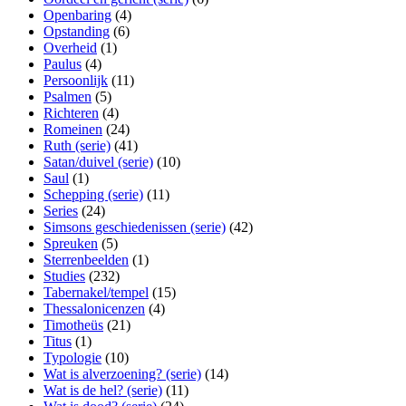
Openbaring
(4)
Opstanding
(6)
Overheid
(1)
Paulus
(4)
Persoonlijk
(11)
Psalmen
(5)
Richteren
(4)
Romeinen
(24)
Ruth (serie)
(41)
Satan/duivel (serie)
(10)
Saul
(1)
Schepping (serie)
(11)
Series
(24)
Simsons geschiedenissen (serie)
(42)
Spreuken
(5)
Sterrenbeelden
(1)
Studies
(232)
Tabernakel/tempel
(15)
Thessalonicenzen
(4)
Timotheüs
(21)
Titus
(1)
Typologie
(10)
Wat is alverzoening? (serie)
(14)
Wat is de hel? (serie)
(11)