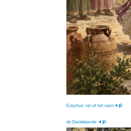
Eutychus’ val uit het raam🔈📹
de Davidsbende 🔈📹