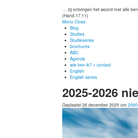
Gezonde woorden.nl
… zij ontvingen het woord met alle bere
(Hand.17:11)
Menu
Close
Blog
Studies
Studieseries
brochures
ABC
Agenda
wie ben ik? + contact
English
English series
2025-2026 ni
Geplaatst
26 december 2025
om
2560