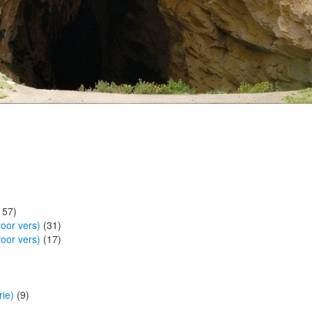
157)
oor vers)
(31)
oor vers)
(17)
ie)
(9)