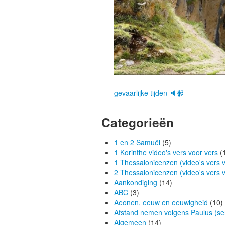
gevaarlijke tijden 🔈📹
Categorieën
1 en 2 Samuël
(5)
1 Korinthe video's vers voor vers
(
1 Thessalonicenzen (video's vers v
2 Thessalonicenzen (video's vers v
Aankondiging
(14)
ABC
(3)
Aeonen, eeuw en eeuwigheid
(10)
Afstand nemen volgens Paulus (ser
Algemeen
(14)