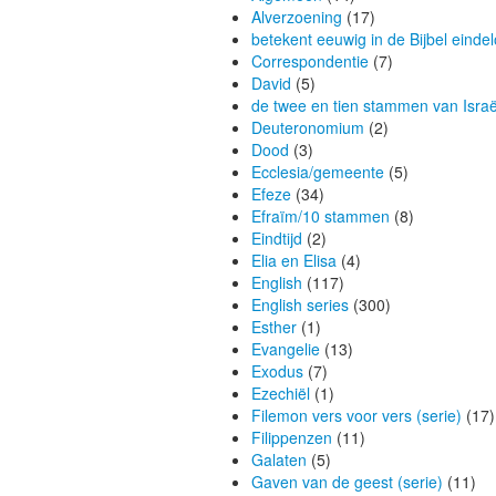
Alverzoening
(17)
betekent eeuwig in de Bijbel eindel
Correspondentie
(7)
David
(5)
de twee en tien stammen van Israël
Deuteronomium
(2)
Dood
(3)
Ecclesia/gemeente
(5)
Efeze
(34)
Efraïm/10 stammen
(8)
Eindtijd
(2)
Elia en Elisa
(4)
English
(117)
English series
(300)
Esther
(1)
Evangelie
(13)
Exodus
(7)
Ezechiël
(1)
Filemon vers voor vers (serie)
(17)
Filippenzen
(11)
Galaten
(5)
Gaven van de geest (serie)
(11)