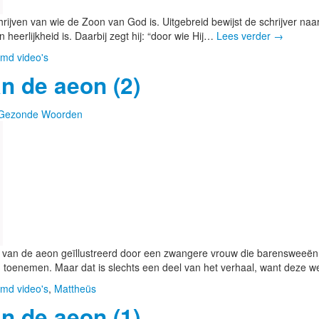
ijven van wie de Zoon van God is. Uitgebreid bewijst de schrijver naar 
n heerlijkheid is. Daarbij zegt hij: “door wie Hij…
Lees verder
→
md video's
n de aeon (2)
Gezonde Woorden
 van de aeon geïllustreerd door een zwangere vrouw die barensweeën
 toenemen. Maar dat is slechts een deel van het verhaal, want deze
md video's
,
Mattheüs
n de aeon (1)