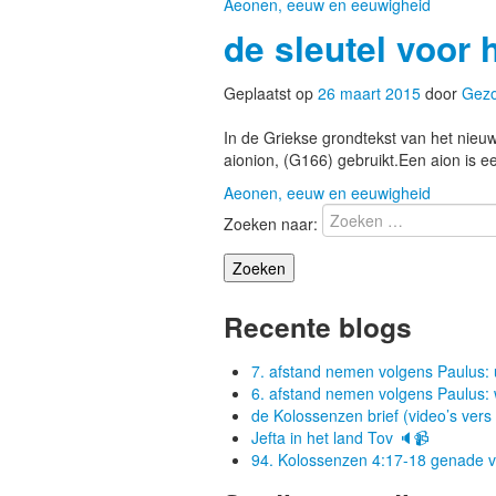
Aeonen, eeuw en eeuwigheid
de sleutel voor 
Geplaatst op
26 maart 2015
door
Gez
In de Griekse grondtekst van het nieuw
aionion, (G166) gebruikt.Een aion is e
Aeonen, eeuw en eeuwigheid
Zoeken naar:
Recente blogs
7. afstand nemen volgens Paulus: 
6. afstand nemen volgens Paulus:
de Kolossenzen brief (video’s vers
Jefta in het land Tov 🔈📹
94. Kolossenzen 4:17-18 genade van