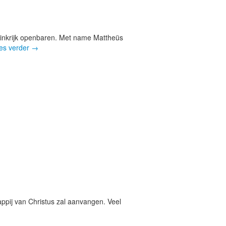
ninkrijk openbaren. Met name Mattheüs
es verder
→
appij van Christus zal aanvangen. Veel