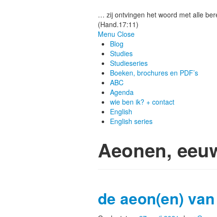
Gezonde woorden.nl
… zij ontvingen het woord met alle bere
(Hand.17:11)
Menu
Close
Blog
Studies
Studieseries
Boeken, brochures en PDF’s
ABC
Agenda
wie ben ik? + contact
English
English series
Aeonen, eeu
de aeon(en) van