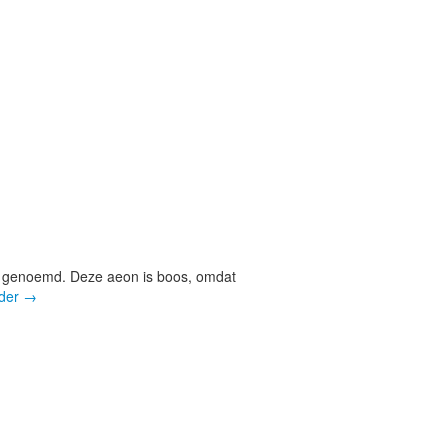
dt genoemd. Deze aeon is boos, omdat
rder
→