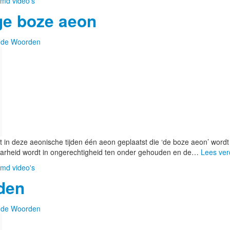
md video's
ge boze aeon
de Woorden
 in deze aeonische tijden één aeon geplaatst die ‘de boze aeon’ wor
aarheid wordt in ongerechtigheid ten onder gehouden en de…
Lees ve
md video's
jden
de Woorden