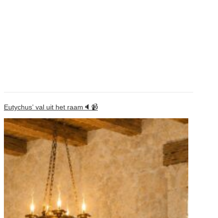
Eutychus’ val uit het raam🔈📹