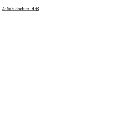
Jefta’s dochter 🔈📹