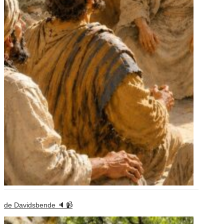
de Davidsbende 🔈📹