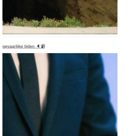
gevaarlijke tijden 🔈📹