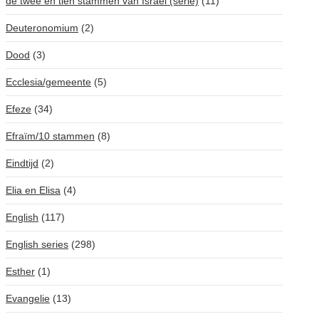
de twee en tien stammen van Israël (serie)
(11)
Deuteronomium
(2)
Dood
(3)
Ecclesia/gemeente
(5)
Efeze
(34)
Efraïm/10 stammen
(8)
Eindtijd
(2)
Elia en Elisa
(4)
English
(117)
English series
(298)
Esther
(1)
Evangelie
(13)