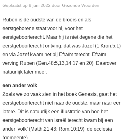
Geplaatst op
8 juni 2022
door
Gezonde Woorden
BOEKEN EN BROCHURES
Ruben is de oudste van de broers en als
eerstgeborene staat voor hij voor het
ABC
eerstgeboorterecht. Maar hij is niet degene die het
eerstgeboorterecht ontving, dat was Jozef (1 Kron.5:1)
AGENDA
en via Jozef kwam het bij Efraïm terecht. Efraïm
WIE BEN IK? + CONTACT
verving Ruben (Gen.48:5,13,14,17 en 20). Daarover
natuurlijk later meer.
ENGLISH
een ander volk
ENGLISH SERIES
Zoals we zo vaak zien in het boek Genesis, gaat het
eerstgeboorterecht niet naar de oudste, maar naar een
latere. Dit is natuurlijk een illustratie van hoe het
eerstgeboorterecht van Israël terecht kwam bij een
ander ‘volk’ (Matth.21;43; Rom.10:19): de ecclesia
(gemeente)