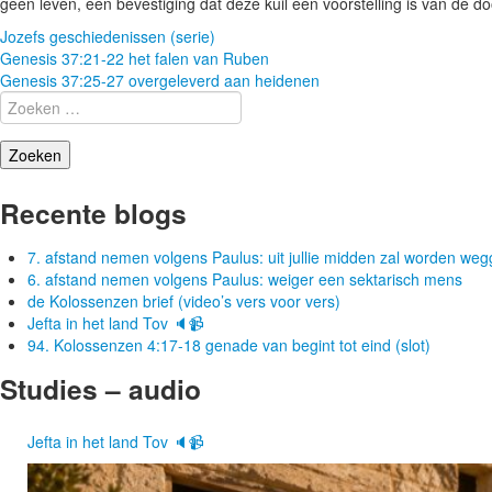
geen leven, een bevestiging dat deze kuil een voorstelling is van de d
Jozefs geschiedenissen (serie)
Berichtnavigatie
Genesis 37:21-22 het falen van Ruben
Genesis 37:25-27 overgeleverd aan heidenen
Zoeken
naar:
Recente blogs
7. afstand nemen volgens Paulus: uit jullie midden zal worden w
6. afstand nemen volgens Paulus: weiger een sektarisch mens
de Kolossenzen brief (video’s vers voor vers)
Jefta in het land Tov 🔈📹
94. Kolossenzen 4:17-18 genade van begint tot eind (slot)
Studies – audio
Jefta in het land Tov 🔈📹