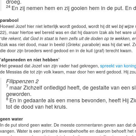
droeg.
24
En zij nemen hem en zij gooien hem in de put. En d
parabool
Hoewel Jozef hier niet letterlijk wordt gedood, wordt hij dit wel
bij wijz
22), maar hiertoe wel bereid was en dat hij daarom Izak als het ware 
“die rekent, dat God in staat is hem zelfs uit de doden op te wekken, e
Izak was niet dood, maar in beeld (
Grieks:
parabole
) was hij dat wel. 
die door zijn broeders werd gedood en in de kuil (graf) terecht kwam.
‘afgesneden en niet hebben’
Het gewaad dat Jozef van zijn vader had gekregen,
spreekt van koning
de Messias die tot zijn volk kwam, maar door hen werd gedood. Hij z
Filippenzen 2
7
maar Zichzelf ontledigd heeft, de gestalte van een 
geworden.
8
En in gedaante als een mens bevonden, heeft Hij Zi
tot de dood van het kruis.
geen water
In de put stond geen water. De meeste commentaren geven aan dat 
vangen. Water is een primaire
leven
sbehoefte en daarom behoeft het na