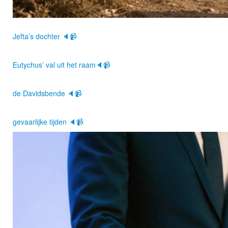
Jefta’s dochter 🔈📹
Eutychus’ val uit het raam🔈📹
de Davidsbende 🔈📹
gevaarlijke tijden 🔈📹