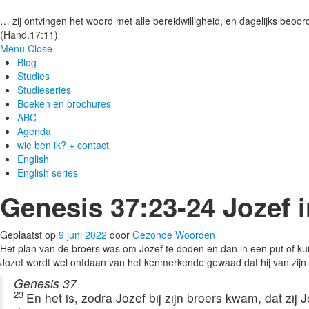
Gezonde woorden.nl
… zij ontvingen het woord met alle bereidwilligheid, en dagelijks beoord
(Hand.17:11)
Menu
Close
Blog
Studies
Studieseries
Boeken en brochures
ABC
Agenda
wie ben ik? + contact
English
English series
Genesis 37:23-24 Jozef i
Geplaatst op
9 juni 2022
door
Gezonde Woorden
Het plan van de broers was om Jozef te doden en dan in een put of ku
Jozef wordt wel ontdaan van het kenmerkende gewaad dat hij van zijn 
Genesis 37
23
En het is, zodra Jozef bij zijn broers kwam, dat zi