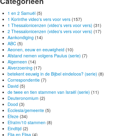
Categorieën
1 en 2 Samuël
(5)
1 Korinthe video's vers voor vers
(157)
1 Thessalonicenzen (video's vers voor vers)
(31)
2 Thessalonicenzen (video's vers voor vers)
(17)
Aankondiging
(14)
ABC
(5)
Aeonen, eeuw en eeuwigheid
(10)
Afstand nemen volgens Paulus (serie)
(7)
Algemeen
(14)
Alverzoening
(17)
betekent eeuwig in de Bijbel eindeloos? (serie)
(8)
Correspondentie
(7)
David
(5)
de twee en tien stammen van Israël (serie)
(11)
Deuteronomium
(2)
Dood
(3)
Ecclesia/gemeente
(5)
Efeze
(34)
Efraïm/10 stammen
(8)
Eindtijd
(2)
Elia en Elisa
(4)