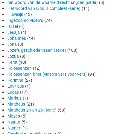
het woord van de waarheid recht snijden (serie)
(5)
Het woord van God is compleet (serie)
(14)
Huwelijk
(13)
Ingezoomd video's
(74)
Israël
(4)
Jesaja
(4)
Johannes
(14)
Jona
(8)
Jozefs geschiedenissen (serie)
(108)
Jozua
(6)
Kerst
(10)
Kolossenzen
(12)
Kolossenzen brief (video's vers voor vers)
(94)
Korinthe
(27)
Leviticus
(1)
Lucas
(17)
Markus
(7)
Mattheüs
(21)
Mattheüs 24 en 25 (serie)
(53)
Mozes
(5)
Natuur
(5)
Numeri
(1)
Oordeel en gericht (serie)
(6)