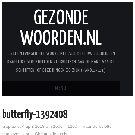
GEZONDE
WOORDEN.NL
… ZIJ ONTVINGEN HET WOORD MET ALLE BEREIDWILLIGHEID, EN
DAGELIJKS BEOORDEELDEN ZIJ KRITISCH AAN DE HAND VAN DE
SCHRIFTEN, OF DEZE DINGEN ZÓ ZIJN (HAND.17:11)
MENU
BLOG
butterfly-1392408
STUDIES
Geplaatst
4 april 2019
om
1600 × 1200
in
naar de belofte
van leven, dat in Christus Jezus is
STUDIESERIES