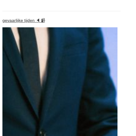
gevaarlijke tijden 🔈📹