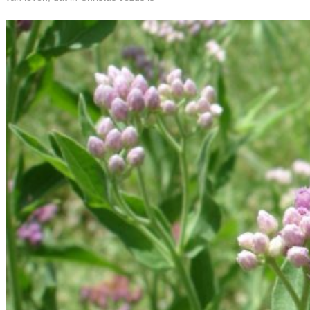
BOEKEN EN BROCHURES
ABC
AGENDA
WIE BEN IK? + CONTACT
ENGLISH
ENGLISH SERIES