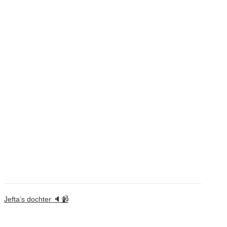
Jefta’s dochter 🔈📹