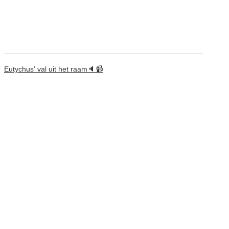
Eutychus’ val uit het raam🔈📹