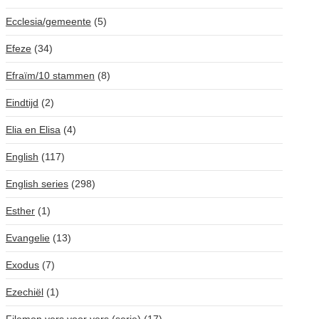
Ecclesia/gemeente
(5)
Efeze
(34)
Efraïm/10 stammen
(8)
Eindtijd
(2)
Elia en Elisa
(4)
English
(117)
English series
(298)
Esther
(1)
Evangelie
(13)
Exodus
(7)
Ezechiël
(1)