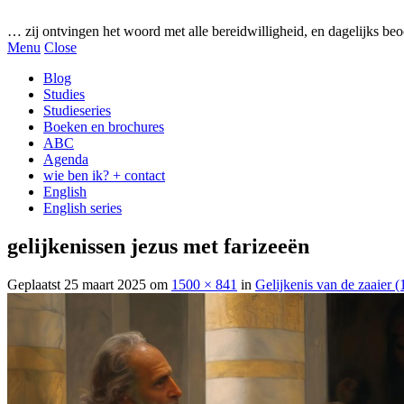
Gezonde woorden.nl
… zij ontvingen het woord met alle bereidwilligheid, en dagelijks beo
Menu
Close
Blog
Studies
Studieseries
Boeken en brochures
ABC
Agenda
wie ben ik? + contact
English
English series
gelijkenissen jezus met farizeeën
Geplaatst
25 maart 2025
om
1500 × 841
in
Gelijkenis van de zaaier (