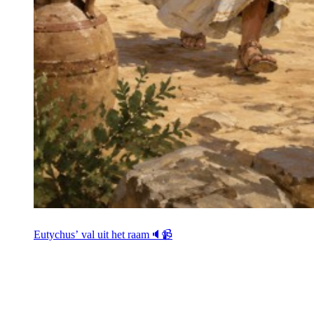
Eutychus’ val uit het raam🔈📹