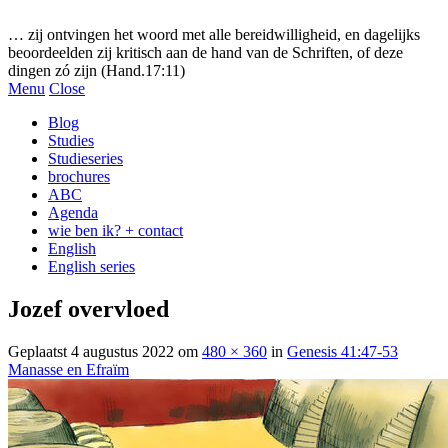
Gezonde woorden.nl
… zij ontvingen het woord met alle bereidwilligheid, en dagelijks
beoordeelden zij kritisch aan de hand van de Schriften, of deze
dingen zó zijn (Hand.17:11)
Menu
Close
Blog
Studies
Studieseries
brochures
ABC
Agenda
wie ben ik? + contact
English
English series
Jozef overvloed
Geplaatst
4 augustus 2022
om
480 × 360
in
Genesis 41:47-53
Manasse en Efraïm