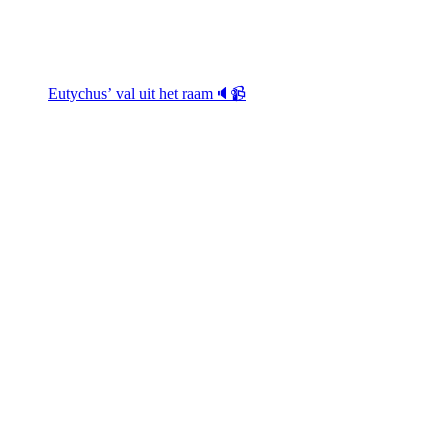
Eutychus’ val uit het raam🔈📹