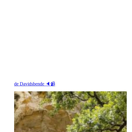
de Davidsbende 🔈📹