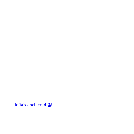
Jefta’s dochter 🔈📹