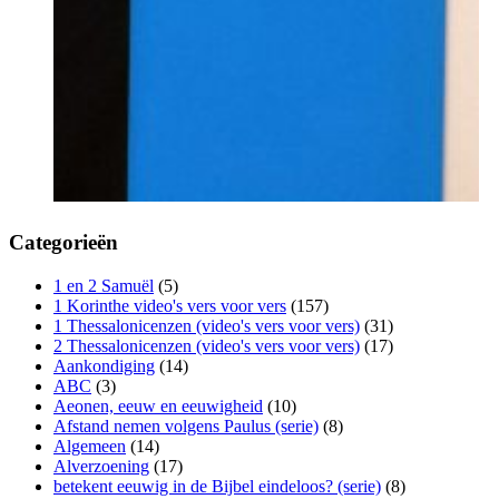
Categorieën
1 en 2 Samuël
(5)
1 Korinthe video's vers voor vers
(157)
1 Thessalonicenzen (video's vers voor vers)
(31)
2 Thessalonicenzen (video's vers voor vers)
(17)
Aankondiging
(14)
ABC
(3)
Aeonen, eeuw en eeuwigheid
(10)
Afstand nemen volgens Paulus (serie)
(8)
Algemeen
(14)
Alverzoening
(17)
betekent eeuwig in de Bijbel eindeloos? (serie)
(8)