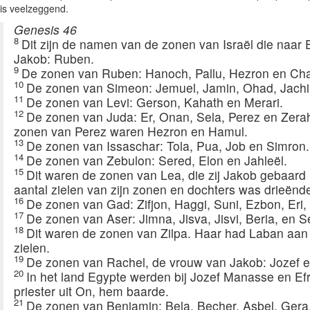
is veelzeggend.
Genesis 46
8
Dit zijn de namen van de zonen van Israël die naa
Jakob: Ruben.
9
De zonen van Ruben: Hanoch, Pallu, Hezron en Cha
10
De zonen van Simeon: Jemuel, Jamin, Ohad, Jachin
11
De zonen van Levi: Gerson, Kahath en Merari.
12
De zonen van Juda: Er, Onan, Sela, Perez en Zera
zonen van Perez waren Hezron en Hamul.
13
De zonen van Issaschar: Tola, Pua, Job en Simron.
14
De zonen van Zebulon: Sered, Elon en Jahleël.
15
Dit waren de zonen van Lea, die zij Jakob gebaard 
aantal zielen van zijn zonen en dochters was drieënde
16
De zonen van Gad: Zifjon, Haggi, Suni, Ezbon, Eri, 
17
De zonen van Aser: Jimna, Jisva, Jisvi, Beria, en 
18
Dit waren de zonen van Zilpa. Haar had Laban aan z
zielen.
19
De zonen van Rachel, de vrouw van Jakob: Jozef 
20
In het land Egypte werden bij Jozef Manasse en Efr
priester uit On, hem baarde.
21
De zonen van Benjamin: Bela, Becher, Asbel, Ger