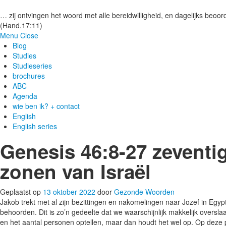
Gezonde woorden.nl
… zij ontvingen het woord met alle bereidwilligheid, en dagelijks beoord
(Hand.17:11)
Menu
Close
Blog
Studies
Studieseries
brochures
ABC
Agenda
wie ben ik? + contact
English
English series
Genesis 46:8-27 zeventig
zonen van Israël
Geplaatst op
13 oktober 2022
door
Gezonde Woorden
Jakob trekt met al zijn bezittingen en nakomelingen naar Jozef in Egyp
behoorden. Dit is zo’n gedeelte dat we waarschijnlijk makkelijk overs
en het aantal personen optellen, maar dan houdt het wel op. Op deze p