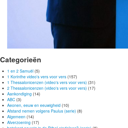
Categorieën
1 en 2 Samuël
(5)
1 Korinthe video's vers voor vers
(157)
1 Thessalonicenzen (video's vers voor vers)
(31)
2 Thessalonicenzen (video's vers voor vers)
(17)
Aankondiging
(14)
ABC
(3)
Aeonen, eeuw en eeuwigheid
(10)
Afstand nemen volgens Paulus (serie)
(8)
Algemeen
(14)
Alverzoening
(17)