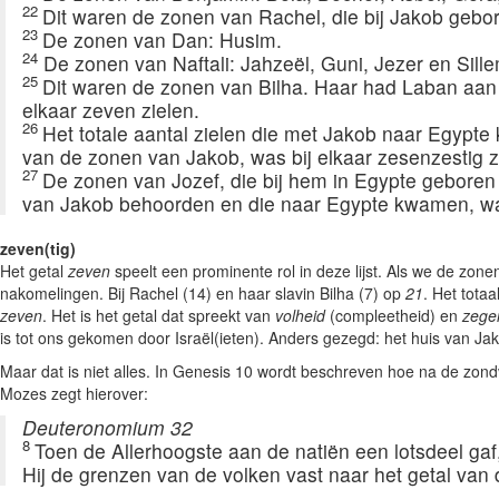
22
Dit waren de zonen van Rachel, die bij Jakob geboren
23
De zonen van Dan: Husim.
24
De zonen van Naftali: Jahzeël, Guni, Jezer en Sille
25
Dit waren de zonen van Bilha. Haar had Laban aan z
elkaar zeven zielen.
26
Het totale aantal zielen die met Jakob naar Egyp
van de zonen van Jakob, was bij elkaar zesenzestig z
27
De zonen van Jozef, die bij hem in Egypte geboren w
van Jakob behoorden en die naar Egypte kwamen, wa
zeven(tig)
Het getal
zeven
speelt een prominente rol in deze lijst. Als we de zon
nakomelingen. Bij Rachel (14) en haar slavin Bilha (7) op
21
. Het tota
zeven
. Het is het getal dat spreekt van
volheid
(compleetheid) en
zege
is tot ons gekomen door Israël(ieten). Anders gezegd: het huis van Ja
Maar dat is niet alles. In Genesis 10 wordt beschreven hoe na de zo
Mozes zegt hierover:
Deuteronomium 32
8
Toen de Allerhoogste aan de natiën een lotsdeel gaf
Hij de grenzen van de volken vast naar het getal van 