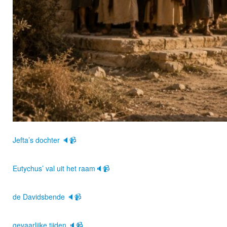
Jefta’s dochter 🔈📹
Eutychus’ val uit het raam🔈📹
de Davidsbende 🔈📹
gevaarlijke tijden 🔈📹