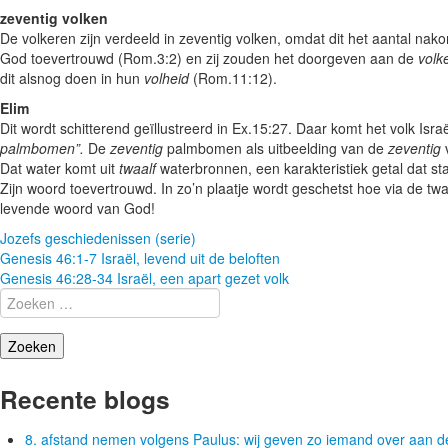
zeventig volken
De volkeren zijn verdeeld in zeventig volken, omdat dit het aantal nak
God toevertrouwd (Rom.3:2) en zij zouden het doorgeven aan de
volk
dit alsnog doen in hun
volheid
(Rom.11:12).
Elim
Dit wordt schitterend geïllustreerd in Ex.15:27. Daar komt het volk Israë
palmbomen”.
De
zeventig
palmbomen als uitbeelding van de
zeventig
Dat water komt uit
twaalf
waterbronnen, een karakteristiek getal dat st
Zijn woord toevertrouwd. In zo’n plaatje wordt geschetst hoe via de tw
levende woord van God!
Jozefs geschiedenissen (serie)
Berichtnavigatie
Genesis 46:1-7 Israël, levend uit de beloften
Genesis 46:28-34 Israël, een apart gezet volk
Zoeken
naar:
Recente blogs
8. afstand nemen volgens Paulus: wij geven zo iemand over aan d