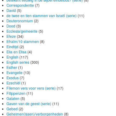
betekent eeuwig in de Bijbel eindeloos? (serie)
(8)
Correspondentie
(7)
David
(5)
de twee en tien stammen van Israël (serie)
(11)
Deuteronomium
(2)
Dood
(3)
Ecclesia/gemeente
(5)
Efeze
(34)
Efraïm/10 stammen
(8)
Eindtijd
(2)
Elia en Elisa
(4)
English
(117)
English series
(300)
Esther
(1)
Evangelie
(13)
Exodus
(7)
Ezechiël
(1)
Filemon vers voor vers (serie)
(17)
Filippenzen
(11)
Galaten
(5)
Gaven van de geest (serie)
(11)
Gebed
(2)
Geheimen(issen)/verborgenheden
(8)