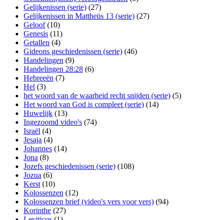
Gelijkenissen (serie)
(27)
Gelijkenissen in Mattheüs 13 (serie)
(27)
Geloof
(10)
Genesis
(11)
Getallen
(4)
Gideons geschiedenissen (serie)
(46)
Handelingen
(9)
Handelingen 28:28
(6)
Hebreeën
(7)
Hel
(3)
het woord van de waarheid recht snijden (serie)
(5)
Het woord van God is compleet (serie)
(14)
Huwelijk
(13)
Ingezoomd video's
(74)
Israël
(4)
Jesaja
(4)
Johannes
(14)
Jona
(8)
Jozefs geschiedenissen (serie)
(108)
Jozua
(6)
Kerst
(10)
Kolossenzen
(12)
Kolossenzen brief (video's vers voor vers)
(94)
Korinthe
(27)
Leviticus
(1)