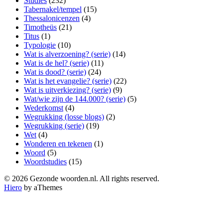
Studies
(232)
Tabernakel/tempel
(15)
Thessalonicenzen
(4)
Timotheüs
(21)
Titus
(1)
Typologie
(10)
Wat is alverzoening? (serie)
(14)
Wat is de hel? (serie)
(11)
Wat is dood? (serie)
(24)
Wat is het evangelie? (serie)
(22)
Wat is uitverkiezing? (serie)
(9)
Wat/wie zijn de 144.000? (serie)
(5)
Wederkomst
(4)
Wegrukking (losse blogs)
(2)
Wegrukking (serie)
(19)
Wet
(4)
Wonderen en tekenen
(1)
Woord
(5)
Woordstudies
(15)
© 2026 Gezonde woorden.nl. All rights reserved.
Hiero
by aThemes