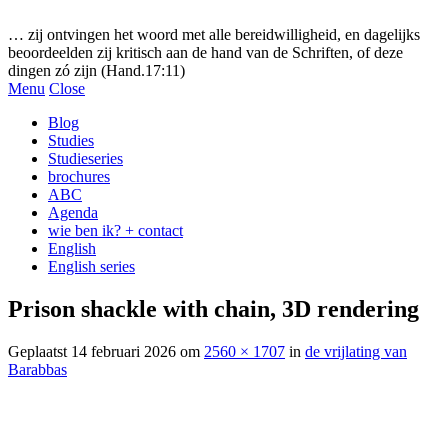
Gezonde woorden.nl
… zij ontvingen het woord met alle bereidwilligheid, en dagelijks
beoordeelden zij kritisch aan de hand van de Schriften, of deze
dingen zó zijn (Hand.17:11)
Menu
Close
Blog
Studies
Studieseries
brochures
ABC
Agenda
wie ben ik? + contact
English
English series
Prison shackle with chain, 3D rendering
Geplaatst
14 februari 2026
om
2560 × 1707
in
de vrijlating van
Barabbas