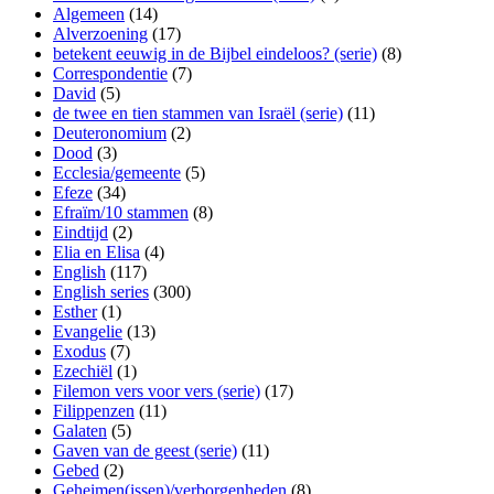
Algemeen
(14)
Alverzoening
(17)
betekent eeuwig in de Bijbel eindeloos? (serie)
(8)
Correspondentie
(7)
David
(5)
de twee en tien stammen van Israël (serie)
(11)
Deuteronomium
(2)
Dood
(3)
Ecclesia/gemeente
(5)
Efeze
(34)
Efraïm/10 stammen
(8)
Eindtijd
(2)
Elia en Elisa
(4)
English
(117)
English series
(300)
Esther
(1)
Evangelie
(13)
Exodus
(7)
Ezechiël
(1)
Filemon vers voor vers (serie)
(17)
Filippenzen
(11)
Galaten
(5)
Gaven van de geest (serie)
(11)
Gebed
(2)
Geheimen(issen)/verborgenheden
(8)