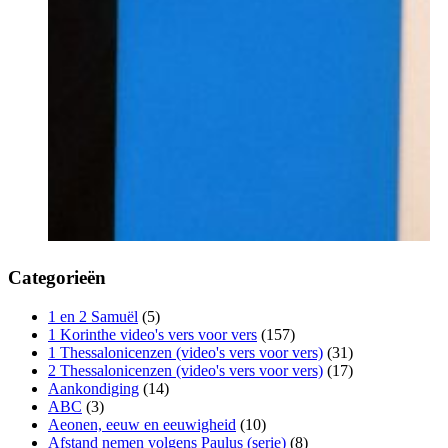
Categorieën
1 en 2 Samuël
(5)
1 Korinthe video's vers voor vers
(157)
1 Thessalonicenzen (video's vers voor vers)
(31)
2 Thessalonicenzen (video's vers voor vers)
(17)
Aankondiging
(14)
ABC
(3)
Aeonen, eeuw en eeuwigheid
(10)
Afstand nemen volgens Paulus (serie)
(8)