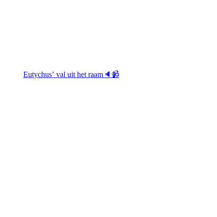
Eutychus’ val uit het raam🔈📹