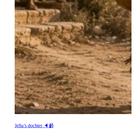
Jefta’s dochter 🔈📹