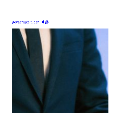
gevaarlijke tijden 🔈📹