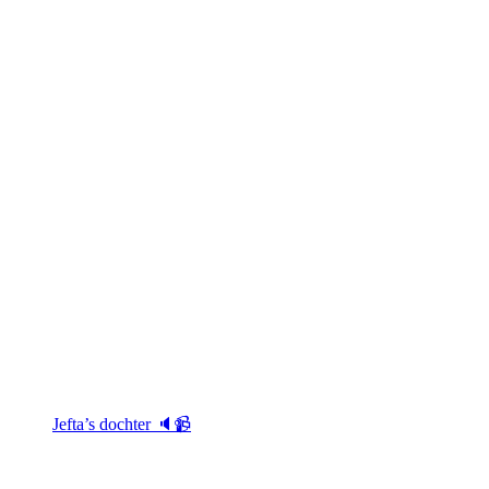
Jefta’s dochter 🔈📹