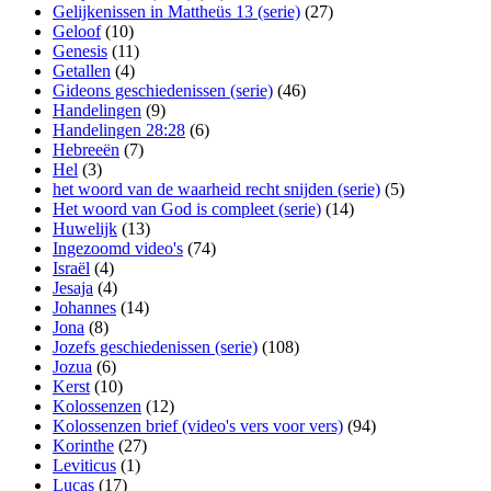
Gelijkenissen in Mattheüs 13 (serie)
(27)
Geloof
(10)
Genesis
(11)
Getallen
(4)
Gideons geschiedenissen (serie)
(46)
Handelingen
(9)
Handelingen 28:28
(6)
Hebreeën
(7)
Hel
(3)
het woord van de waarheid recht snijden (serie)
(5)
Het woord van God is compleet (serie)
(14)
Huwelijk
(13)
Ingezoomd video's
(74)
Israël
(4)
Jesaja
(4)
Johannes
(14)
Jona
(8)
Jozefs geschiedenissen (serie)
(108)
Jozua
(6)
Kerst
(10)
Kolossenzen
(12)
Kolossenzen brief (video's vers voor vers)
(94)
Korinthe
(27)
Leviticus
(1)
Lucas
(17)