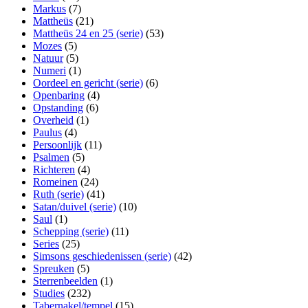
Markus
(7)
Mattheüs
(21)
Mattheüs 24 en 25 (serie)
(53)
Mozes
(5)
Natuur
(5)
Numeri
(1)
Oordeel en gericht (serie)
(6)
Openbaring
(4)
Opstanding
(6)
Overheid
(1)
Paulus
(4)
Persoonlijk
(11)
Psalmen
(5)
Richteren
(4)
Romeinen
(24)
Ruth (serie)
(41)
Satan/duivel (serie)
(10)
Saul
(1)
Schepping (serie)
(11)
Series
(25)
Simsons geschiedenissen (serie)
(42)
Spreuken
(5)
Sterrenbeelden
(1)
Studies
(232)
Tabernakel/tempel
(15)