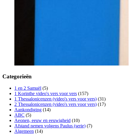
Categorieën
1 en 2 Samuël
(5)
1 Korinthe video's vers voor vers
(157)
1 Thessalonicenzen (video's vers voor vers)
(31)
2 Thessalonicenzen (video's vers voor vers)
(17)
Aankondiging
(14)
ABC
(5)
Aeonen, eeuw en eeuwigheid
(10)
Afstand nemen volgens Paulus (serie)
(7)
Algemeen
(14)