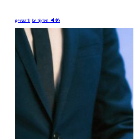
gevaarlijke tijden 🔈📹