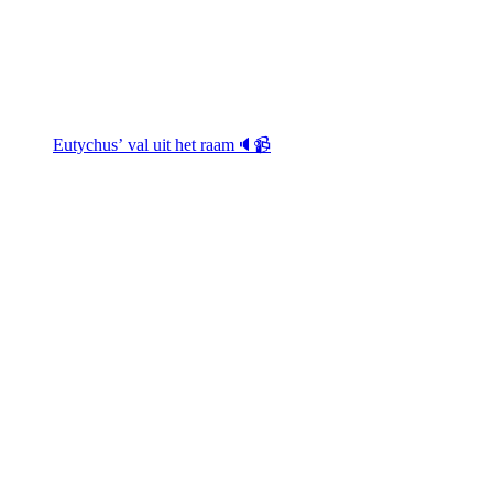
Eutychus’ val uit het raam🔈📹