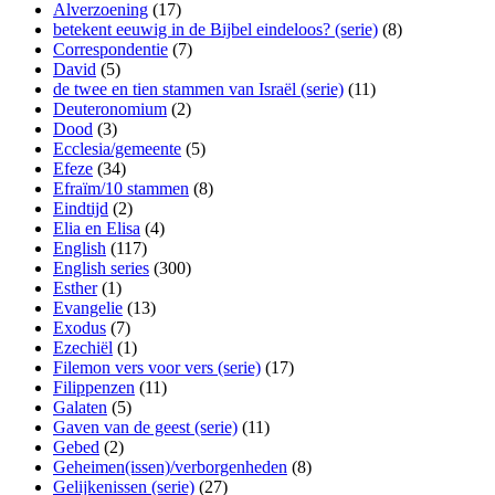
Alverzoening
(17)
betekent eeuwig in de Bijbel eindeloos? (serie)
(8)
Correspondentie
(7)
David
(5)
de twee en tien stammen van Israël (serie)
(11)
Deuteronomium
(2)
Dood
(3)
Ecclesia/gemeente
(5)
Efeze
(34)
Efraïm/10 stammen
(8)
Eindtijd
(2)
Elia en Elisa
(4)
English
(117)
English series
(300)
Esther
(1)
Evangelie
(13)
Exodus
(7)
Ezechiël
(1)
Filemon vers voor vers (serie)
(17)
Filippenzen
(11)
Galaten
(5)
Gaven van de geest (serie)
(11)
Gebed
(2)
Geheimen(issen)/verborgenheden
(8)
Gelijkenissen (serie)
(27)