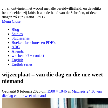
Gezonde woorden.nl
… zij ontvingen het woord met alle bereidwilligheid, en dagelijks
beoordeelden zij kritisch aan de hand van de Schriften, of deze
dingen zó zijn (Hand.17:11)
Menu
Close
Blog
Studies
Studieseries
Boeken, brochures en PDF’s
ABC
Agenda
wie ben ik? + contact
English
English series
wijzerplaat – van die dag en die ure weet
niemand
Geplaatst
9 februari 2025
om
1500 × 1046
in
Mattheüs 24:36 van
die dag en uur weet niemand