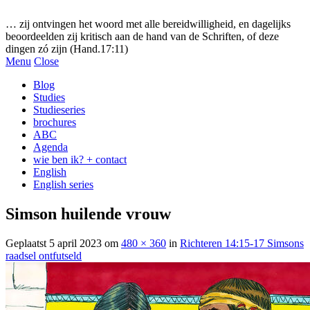
Gezonde woorden.nl
… zij ontvingen het woord met alle bereidwilligheid, en dagelijks
beoordeelden zij kritisch aan de hand van de Schriften, of deze
dingen zó zijn (Hand.17:11)
Menu
Close
Blog
Studies
Studieseries
brochures
ABC
Agenda
wie ben ik? + contact
English
English series
Simson huilende vrouw
Geplaatst
5 april 2023
om
480 × 360
in
Richteren 14:15-17 Simsons
raadsel ontfutseld