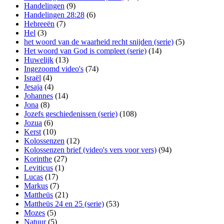
Handelingen
(9)
Handelingen 28:28
(6)
Hebreeën
(7)
Hel
(3)
het woord van de waarheid recht snijden (serie)
(5)
Het woord van God is compleet (serie)
(14)
Huwelijk
(13)
Ingezoomd video's
(74)
Israël
(4)
Jesaja
(4)
Johannes
(14)
Jona
(8)
Jozefs geschiedenissen (serie)
(108)
Jozua
(6)
Kerst
(10)
Kolossenzen
(12)
Kolossenzen brief (video's vers voor vers)
(94)
Korinthe
(27)
Leviticus
(1)
Lucas
(17)
Markus
(7)
Mattheüs
(21)
Mattheüs 24 en 25 (serie)
(53)
Mozes
(5)
Natuur
(5)