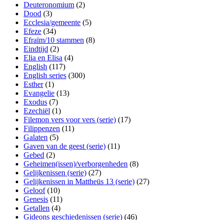
Deuteronomium
(2)
Dood
(3)
Ecclesia/gemeente
(5)
Efeze
(34)
Efraïm/10 stammen
(8)
Eindtijd
(2)
Elia en Elisa
(4)
English
(117)
English series
(300)
Esther
(1)
Evangelie
(13)
Exodus
(7)
Ezechiël
(1)
Filemon vers voor vers (serie)
(17)
Filippenzen
(11)
Galaten
(5)
Gaven van de geest (serie)
(11)
Gebed
(2)
Geheimen(issen)/verborgenheden
(8)
Gelijkenissen (serie)
(27)
Gelijkenissen in Mattheüs 13 (serie)
(27)
Geloof
(10)
Genesis
(11)
Getallen
(4)
Gideons geschiedenissen (serie)
(46)