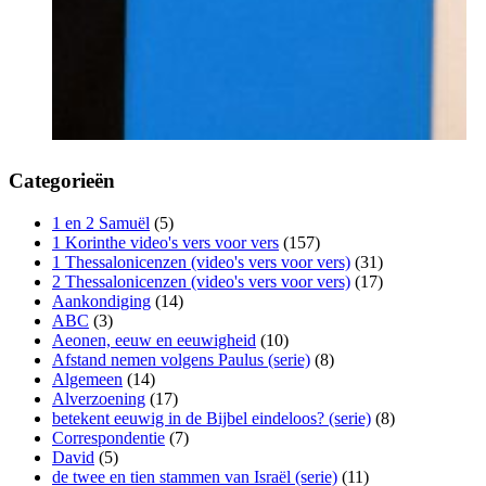
Categorieën
1 en 2 Samuël
(5)
1 Korinthe video's vers voor vers
(157)
1 Thessalonicenzen (video's vers voor vers)
(31)
2 Thessalonicenzen (video's vers voor vers)
(17)
Aankondiging
(14)
ABC
(3)
Aeonen, eeuw en eeuwigheid
(10)
Afstand nemen volgens Paulus (serie)
(8)
Algemeen
(14)
Alverzoening
(17)
betekent eeuwig in de Bijbel eindeloos? (serie)
(8)
Correspondentie
(7)
David
(5)
de twee en tien stammen van Israël (serie)
(11)