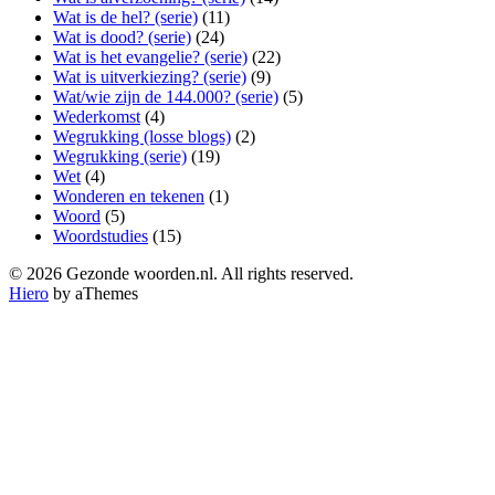
Wat is de hel? (serie)
(11)
Wat is dood? (serie)
(24)
Wat is het evangelie? (serie)
(22)
Wat is uitverkiezing? (serie)
(9)
Wat/wie zijn de 144.000? (serie)
(5)
Wederkomst
(4)
Wegrukking (losse blogs)
(2)
Wegrukking (serie)
(19)
Wet
(4)
Wonderen en tekenen
(1)
Woord
(5)
Woordstudies
(15)
© 2026 Gezonde woorden.nl. All rights reserved.
Hiero
by aThemes