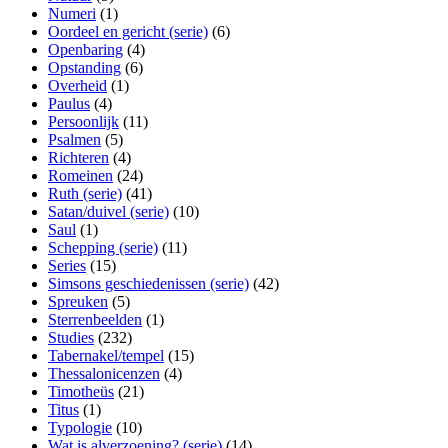
Numeri
(1)
Oordeel en gericht (serie)
(6)
Openbaring
(4)
Opstanding
(6)
Overheid
(1)
Paulus
(4)
Persoonlijk
(11)
Psalmen
(5)
Richteren
(4)
Romeinen
(24)
Ruth (serie)
(41)
Satan/duivel (serie)
(10)
Saul
(1)
Schepping (serie)
(11)
Series
(15)
Simsons geschiedenissen (serie)
(42)
Spreuken
(5)
Sterrenbeelden
(1)
Studies
(232)
Tabernakel/tempel
(15)
Thessalonicenzen
(4)
Timotheüs
(21)
Titus
(1)
Typologie
(10)
Wat is alverzoening? (serie)
(14)