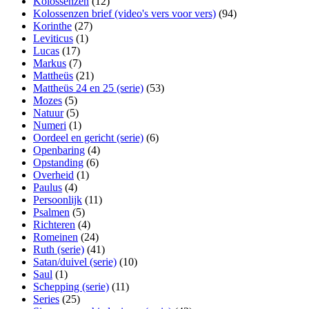
Kolossenzen
(12)
Kolossenzen brief (video's vers voor vers)
(94)
Korinthe
(27)
Leviticus
(1)
Lucas
(17)
Markus
(7)
Mattheüs
(21)
Mattheüs 24 en 25 (serie)
(53)
Mozes
(5)
Natuur
(5)
Numeri
(1)
Oordeel en gericht (serie)
(6)
Openbaring
(4)
Opstanding
(6)
Overheid
(1)
Paulus
(4)
Persoonlijk
(11)
Psalmen
(5)
Richteren
(4)
Romeinen
(24)
Ruth (serie)
(41)
Satan/duivel (serie)
(10)
Saul
(1)
Schepping (serie)
(11)
Series
(25)