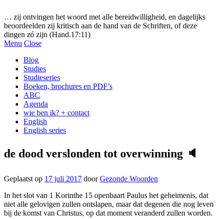
Gezonde woorden.nl
… zij ontvingen het woord met alle bereidwilligheid, en dagelijks
beoordeelden zij kritisch aan de hand van de Schriften, of deze
dingen zó zijn (Hand.17:11)
Menu
Close
Blog
Studies
Studieseries
Boeken, brochures en PDF’s
ABC
Agenda
wie ben ik? + contact
English
English series
de dood verslonden tot overwinning 🔈
Geplaatst op
17 juli 2017
door
Gezonde Woorden
In het slot van 1 Korinthe 15 openbaart Paulus het geheimenis, dat
niet alle gelovigen zullen ontslapen, maar dat degenen die nog leven
bij de komst van Christus, op dat moment veranderd zullen worden.