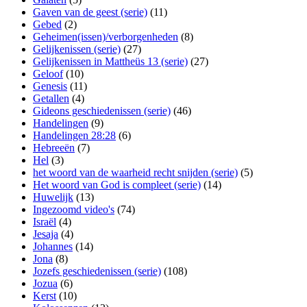
Gaven van de geest (serie)
(11)
Gebed
(2)
Geheimen(issen)/verborgenheden
(8)
Gelijkenissen (serie)
(27)
Gelijkenissen in Mattheüs 13 (serie)
(27)
Geloof
(10)
Genesis
(11)
Getallen
(4)
Gideons geschiedenissen (serie)
(46)
Handelingen
(9)
Handelingen 28:28
(6)
Hebreeën
(7)
Hel
(3)
het woord van de waarheid recht snijden (serie)
(5)
Het woord van God is compleet (serie)
(14)
Huwelijk
(13)
Ingezoomd video's
(74)
Israël
(4)
Jesaja
(4)
Johannes
(14)
Jona
(8)
Jozefs geschiedenissen (serie)
(108)
Jozua
(6)
Kerst
(10)