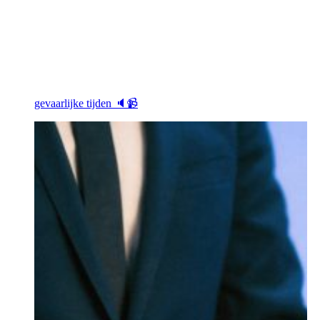
gevaarlijke tijden 🔈📹