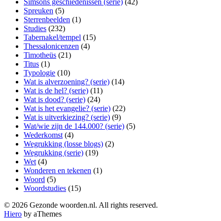
Simsons geschiedenissen (serie)
(42)
Spreuken
(5)
Sterrenbeelden
(1)
Studies
(232)
Tabernakel/tempel
(15)
Thessalonicenzen
(4)
Timotheüs
(21)
Titus
(1)
Typologie
(10)
Wat is alverzoening? (serie)
(14)
Wat is de hel? (serie)
(11)
Wat is dood? (serie)
(24)
Wat is het evangelie? (serie)
(22)
Wat is uitverkiezing? (serie)
(9)
Wat/wie zijn de 144.000? (serie)
(5)
Wederkomst
(4)
Wegrukking (losse blogs)
(2)
Wegrukking (serie)
(19)
Wet
(4)
Wonderen en tekenen
(1)
Woord
(5)
Woordstudies
(15)
© 2026 Gezonde woorden.nl. All rights reserved.
Hiero
by aThemes