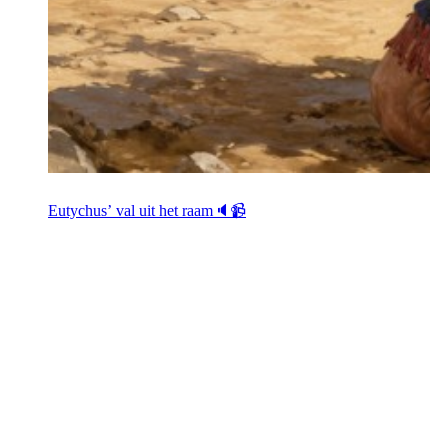
Eutychus’ val uit het raam🔈📹