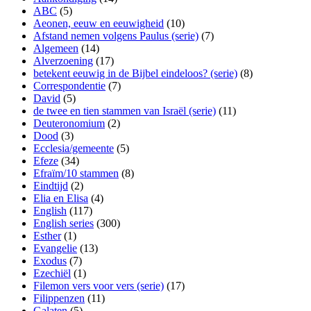
ABC
(5)
Aeonen, eeuw en eeuwigheid
(10)
Afstand nemen volgens Paulus (serie)
(7)
Algemeen
(14)
Alverzoening
(17)
betekent eeuwig in de Bijbel eindeloos? (serie)
(8)
Correspondentie
(7)
David
(5)
de twee en tien stammen van Israël (serie)
(11)
Deuteronomium
(2)
Dood
(3)
Ecclesia/gemeente
(5)
Efeze
(34)
Efraïm/10 stammen
(8)
Eindtijd
(2)
Elia en Elisa
(4)
English
(117)
English series
(300)
Esther
(1)
Evangelie
(13)
Exodus
(7)
Ezechiël
(1)
Filemon vers voor vers (serie)
(17)
Filippenzen
(11)
Galaten
(5)