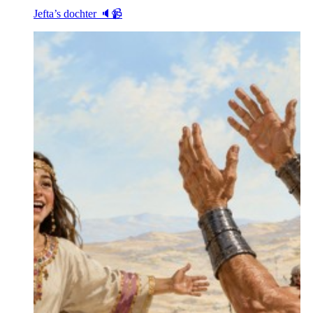
Jefta’s dochter 🔈📹