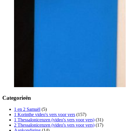
Categorieën
1 en 2 Samuël
(5)
1 Korinthe video's vers voor vers
(157)
1 Thessalonicenzen (video's vers voor vers)
(31)
2 Thessalonicenzen (video's vers voor vers)
(17)
Aankondiging
(14)