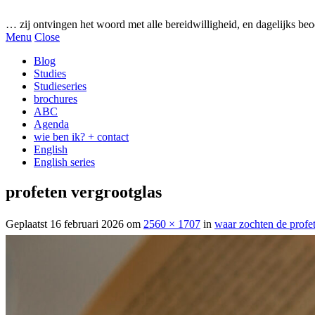
Gezonde woorden.nl
… zij ontvingen het woord met alle bereidwilligheid, en dagelijks beo
Menu
Close
Blog
Studies
Studieseries
brochures
ABC
Agenda
wie ben ik? + contact
English
English series
profeten vergrootglas
Geplaatst
16 februari 2026
om
2560 × 1707
in
waar zochten de profe