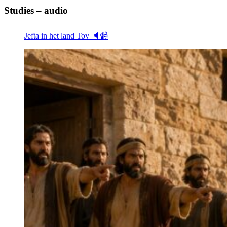
Studies – audio
Jefta in het land Tov 🔈📹