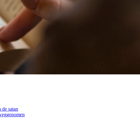
 de satan
n weggenomen