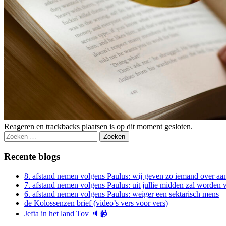
Reageren en trackbacks plaatsen is op dit moment gesloten.
Zoeken
naar:
Recente blogs
8. afstand nemen volgens Paulus: wij geven zo iemand over aan
7. afstand nemen volgens Paulus: uit jullie midden zal worde
6. afstand nemen volgens Paulus: weiger een sektarisch mens
de Kolossenzen brief (video’s vers voor vers)
Jefta in het land Tov 🔈📹