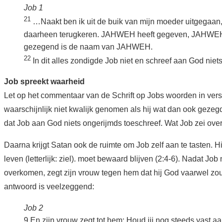
Job 1
21
…Naakt ben ik uit de buik van mijn moeder uitgegaan, 
daarheen terugkeren. JAHWEH heeft gegeven, JAHWEH
gezegend is de naam van JAHWEH.
22
In dit alles zondigde Job niet en schreef aan God niet
Job spreekt waarheid
Let op het commentaar van de Schrift op Jobs woorden in ver
waarschijnlijk niet kwalijk genomen als hij wat dan ook gezeg
dat Job aan God niets ongerijmds toeschreef. Wat Job zei ove
Daarna krijgt Satan ook de ruimte om Job zelf aan te tasten. 
leven (letterlijk: ziel). moet bewaard blijven (2:4-6). Nadat Job
overkomen, zegt zijn vrouw tegen hem dat hij God vaarwel z
antwoord is veelzeggend:
Job 2
9 En zijn vrouw zegt tot hem: Houd jij nog steeds vast 