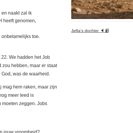
en naakt zal ik
 heeft genomen,
Jefta’s dochter 🔈📹
s onbetamelijks toe.
s 22. We hadden het Job
d zou hebben, maar er staat
r God, was de waarheid.
Hij mag hem raken, maar zijn
 nog meer leed is
ou moeten zeggen. Jobs
aan jouw vroomheid?