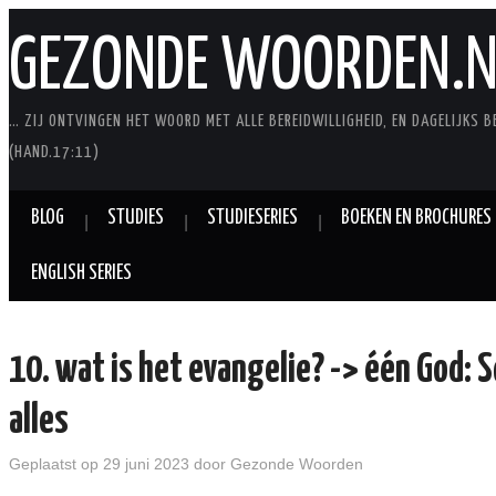
GEZONDE WOORDEN.N
… ZIJ ONTVINGEN HET WOORD MET ALLE BEREIDWILLIGHEID, EN DAGELIJKS B
(HAND.17:11)
BLOG
STUDIES
STUDIESERIES
BOEKEN EN BROCHURES
ENGLISH SERIES
10. wat is het evangelie? -> één God: 
alles
Geplaatst op
29 juni 2023
door
Gezonde Woorden