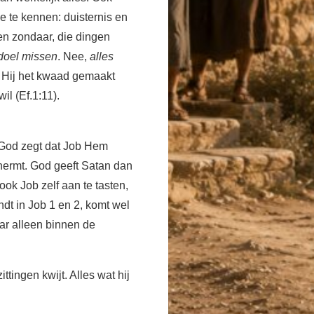
 te kennen: duisternis en
een zondaar, die dingen
doel missen
. Nee,
alles
 Hij het kwaad gemaakt
il (Ef.1:11).
 God zegt dat Job Hem
hermt. God geeft Satan dan
ook Job zelf aan te tasten,
ndt in Job 1 en 2, komt wel
ar alleen binnen de
ttingen kwijt. Alles wat hij