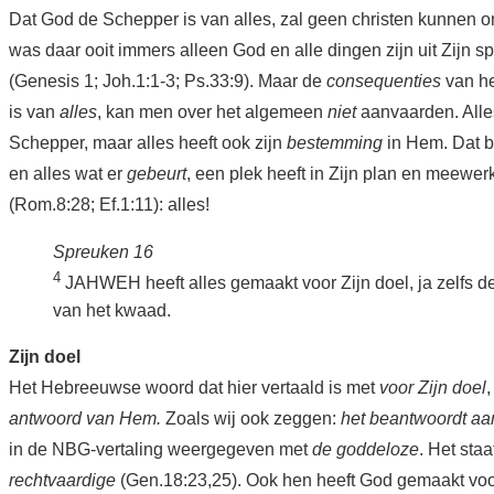
Dat God de Schepper is van alles, zal geen christen kunnen o
was daar ooit immers alleen God en alle dingen zijn uit Zijn
(Genesis 1; Joh.1:1-3; Ps.33:9). Maar de
consequenties
van he
is van
alles
, kan men over het algemeen
niet
aanvaarden. Alles
Schepper, maar alles heeft ook zijn
bestemming
in Hem. Dat b
en alles wat er
gebeurt
, een plek heeft in Zijn plan en meewer
(Rom.8:28; Ef.1:11): alles!
Spreuken 16
4
JAHWEH heeft alles gemaakt voor Zijn doel, ja zelfs d
van het kwaad.
Zijn doel
Het Hebreeuwse woord dat hier vertaald is met
voor Zijn doel
,
antwoord van Hem.
Zoals wij ook zeggen:
het beantwoordt aan
in de NBG-vertaling weergegeven met
de goddeloze
. Het sta
rechtvaardige
(Gen.18:23,25). Ook hen heeft God gemaakt voor