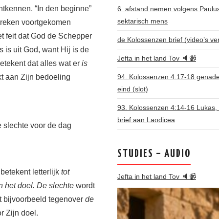
ntkennen. “In den beginne”
6. afstand nemen volgens Paulu
sektarisch mens
 spreken voortgekomen
t feit dat God de Schepper
de Kolossenzen brief (video’s ve
 is uit God, want Hij is de
Jefta in het land Tov 🔈📹
etekent dat alles wat er
is
kt aan Zijn bedoeling
94. Kolossenzen 4:17-18 genade 
eind (slot)
93. Kolossenzen 4:14-16 Lukas
brief aan Laodicea
e slechte voor de dag
STUDIES – AUDIO
 betekent letterlijk
tot
Jefta in het land Tov 🔈📹
 het doel.
De
slechte
wordt
at bijvoorbeeld tegenover
de
 Zijn doel.