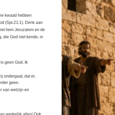
 die kwaad hebben
od (Spr.21:1). Denk aan
liet hem Jeruzalem en de
 die God niet kende, in
is geen God. Ik
j ondergaat, dat er,
erder geen.
r van welzijn en
an werkelijk alles! Ook