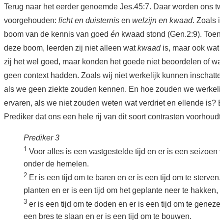
Terug naar het eerder genoemde Jes.45:7. Daar worden ons t
voorgehouden:
licht en duisternis
en
welzijn en kwaad
. Zoals
boom van de kennis van goed
én
kwaad stond (Gen.2:9). Toe
deze boom, leerden zij niet alleen wat
kwaad
is, maar ook wa
zij het wel goed, maar konden het goede niet beoordelen of w
geen context hadden. Zoals wij niet werkelijk kunnen inschat
als we geen ziekte zouden kennen. En hoe zouden we werkeli
ervaren, als we niet zouden weten wat verdriet en ellende is? 
Prediker dat ons een hele rij van dit soort contrasten voorhoudt
Prediker 3
1
Voor alles is een vastgestelde tijd en er is een seizoen
onder de hemelen.
2
Er is een tijd om te baren en er is een tijd om te sterven,
planten en er is een tijd om het geplante neer te hakken,
3
er is een tijd om te doden en er is een tijd om te geneze
een bres te slaan en er is een tijd om te bouwen.