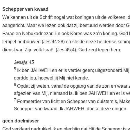
Schepper van kwaad
We kennen uit de Schrift nogal wat koningen uit de volkeren,
aangericht. Maar we lezen ook dat zij bestuurd werden door G
Farao en Nebukadnezar. En ook Kores was zo’n koning. God 
tempel herbouwen (Jes.44:28) en stelde deze heidense koning,
dienst van Zijn volk Israël (Jes.45:4). God zegt tegen hem:
Jesaja 45
5
Ik ben JAHWEH en er is verder geen; uitgezonderd Mij 
gordde jou, hoewel jij Mij niet kende.
6
Opdat zij weten, vanaf de opgang van de zon en waar zi
afgezien van Mij, niemand is. Ik ben JAHWEH en er is v
7
Formeerder van licht en Schepper van duisternis, Make
Schepper van kwaad, Ik JAHWEH, doe al deze dingen.
geen doelmisser
God verklaart nadrukkelijk en plechtig dat Hij de Schepper is v