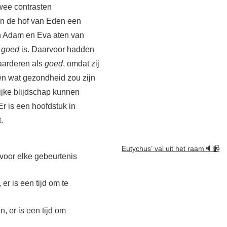
wee contrasten
 in de hof van Eden een
n Adam en Eva aten van
t
goed
is. Daarvoor hadden
aarderen als
goed
, omdat zij
ten wat gezondheid zou zijn
jke blijdschap kunnen
Er is een hoofdstuk in
.
Eutychus’ val uit het raam🔈📹
 voor elke gebeurtenis
 er is een tijd om te
n, er is een tijd om