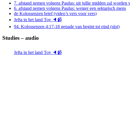
7. afstand nemen volgens Paulus: uit jullie midden zal worde
6. afstand nemen volgens Paulus: weiger een sektarisch mens
de Kolossenzen brief (video’s vers voor vers)
Jefta in het land Tov 🔈📹
94. Kolossenzen 4:17-18 genade van begint tot eind (slot)
Studies – audio
Jefta in het land Tov 🔈📹