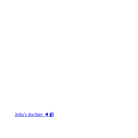
Jefta’s dochter 🔈📹