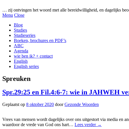
Gezonde woorden.nl
… zij ontvingen het woord met alle bereidwilligheid, en dagelijks beo
Menu
Close
Blog
Studies
Studieseries
Boeken, brochures en PDF’s
ABC
Agenda
wie ben ik? + contact
English
English series
Spreuken
Spr.29:25 en Fil.4:6-7: wie in JAHWEH v
Geplaatst op
8 oktober 2020
door
Gezonde Woorden
Vrees van mensen wordt dagelijks over ons uitgestort via media en an
waardoor de vrede van God ons hart…
Lees verder
→