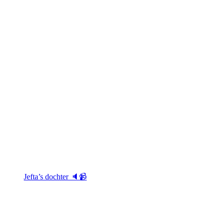
Jefta’s dochter 🔈📹