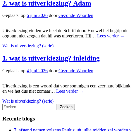
2. wat is uitverkiezing? Adam
Geplaatst op
6 juni 2026
door
Gezonde Woorden
Uitverkiezing vinden we heel de Schrift door. Hoewel het begrip niet 
oogpunt niet zeggen dat hij was uitverkoren. Hij…
Lees verder
→
Wat is uitverkiezing? (serie)
1. wat is uitverkiezing? inleiding
Geplaatst op
4 juni 2026
door
Gezonde Woorden
Uitverkiezing is een woord dat voor sommigen een zeer nare bijklank he
en we het dus niet zomaar…
Lees verder
→
Wat is uitverkiezing? (serie)
Zoeken
naar:
Recente blogs
7. afstand nemen volgens Paulus: uit jullie midden zal worde