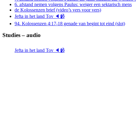
6. afstand nemen volgens Paulus: weiger een sektarisch mens
de Kolossenzen brief (video’s vers voor vers)
Jefta in het land Tov 🔈📹
94. Kolossenzen 4:17-18 genade van begint tot eind (slot)
Studies – audio
Jefta in het land Tov 🔈📹