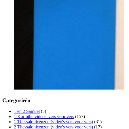
Categorieën
1 en 2 Samuël
(5)
1 Korinthe video's vers voor vers
(157)
1 Thessalonicenzen (video's vers voor vers)
(31)
2 Thessalonicenzen (video's vers voor vers)
(17)