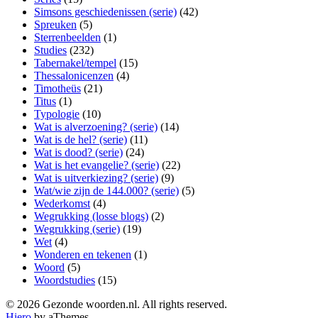
Simsons geschiedenissen (serie)
(42)
Spreuken
(5)
Sterrenbeelden
(1)
Studies
(232)
Tabernakel/tempel
(15)
Thessalonicenzen
(4)
Timotheüs
(21)
Titus
(1)
Typologie
(10)
Wat is alverzoening? (serie)
(14)
Wat is de hel? (serie)
(11)
Wat is dood? (serie)
(24)
Wat is het evangelie? (serie)
(22)
Wat is uitverkiezing? (serie)
(9)
Wat/wie zijn de 144.000? (serie)
(5)
Wederkomst
(4)
Wegrukking (losse blogs)
(2)
Wegrukking (serie)
(19)
Wet
(4)
Wonderen en tekenen
(1)
Woord
(5)
Woordstudies
(15)
© 2026 Gezonde woorden.nl. All rights reserved.
Hiero
by aThemes