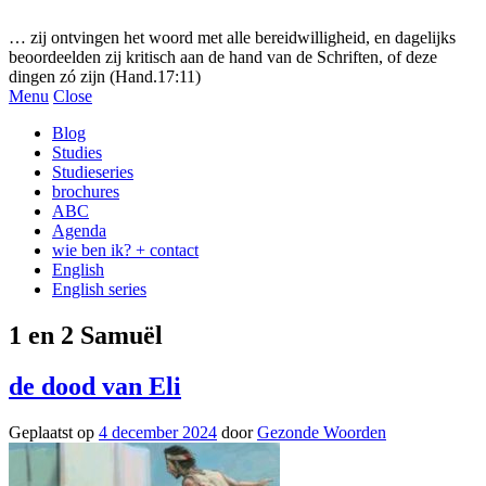
Gezonde woorden.nl
… zij ontvingen het woord met alle bereidwilligheid, en dagelijks
beoordeelden zij kritisch aan de hand van de Schriften, of deze
dingen zó zijn (Hand.17:11)
Menu
Close
Blog
Studies
Studieseries
brochures
ABC
Agenda
wie ben ik? + contact
English
English series
1 en 2 Samuël
de dood van Eli
Geplaatst op
4 december 2024
door
Gezonde Woorden