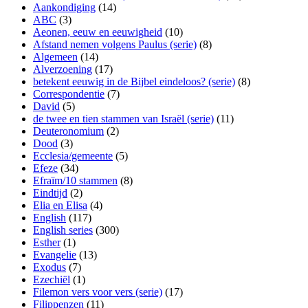
Aankondiging
(14)
ABC
(3)
Aeonen, eeuw en eeuwigheid
(10)
Afstand nemen volgens Paulus (serie)
(8)
Algemeen
(14)
Alverzoening
(17)
betekent eeuwig in de Bijbel eindeloos? (serie)
(8)
Correspondentie
(7)
David
(5)
de twee en tien stammen van Israël (serie)
(11)
Deuteronomium
(2)
Dood
(3)
Ecclesia/gemeente
(5)
Efeze
(34)
Efraïm/10 stammen
(8)
Eindtijd
(2)
Elia en Elisa
(4)
English
(117)
English series
(300)
Esther
(1)
Evangelie
(13)
Exodus
(7)
Ezechiël
(1)
Filemon vers voor vers (serie)
(17)
Filippenzen
(11)