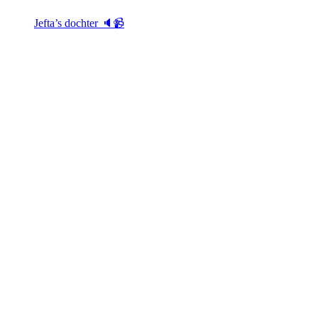
Jefta’s dochter 🔈📹