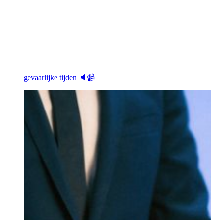
gevaarlijke tijden 🔈📹