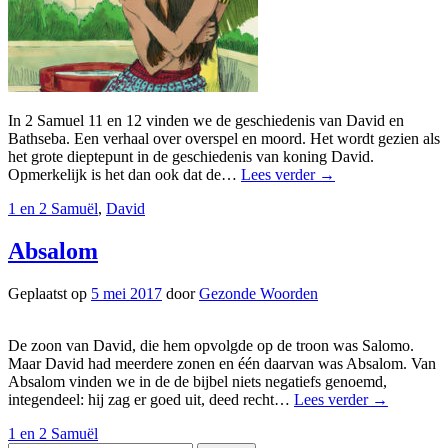
In 2 Samuel 11 en 12 vinden we de geschiedenis van David en
Bathseba. Een verhaal over overspel en moord. Het wordt gezien als
het grote dieptepunt in de geschiedenis van koning David.
Opmerkelijk is het dan ook dat de…
Lees verder
→
1 en 2 Samuël
,
David
Absalom
Geplaatst op
5 mei 2017
door
Gezonde Woorden
De zoon van David, die hem opvolgde op de troon was Salomo.
Maar David had meerdere zonen en één daarvan was Absalom. Van
Absalom vinden we in de de bijbel niets negatiefs genoemd,
integendeel: hij zag er goed uit, deed recht…
Lees verder
→
1 en 2 Samuël