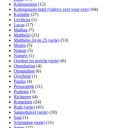
Kolossenzen
(12)
Kolossenzen brief (video's vers voor vers)
(94)
Korinthe
(27)
Leviticus
(1)
Lucas
(17)
Markus
(7)
Mattheüs
(21)
Mattheüs 24 en 25 (serie)
(53)
Mozes
(5)
Natuur
(5)
Numeri
(1)
Oordeel en gericht (serie)
(6)
Openbaring
(4)
Opstanding
(6)
Overheid
(1)
Paulus
(4)
Persoonlijk
(11)
Psalmen
(5)
Richteren
(4)
Romeinen
(24)
Ruth (serie)
(41)
Satan/duivel (serie)
(10)
Saul
(1)
Schepping (serie)
(11)
Series
(15)