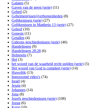
Galaten
(5)
Gaven van de geest (serie)
(11)
Gebed
(2)
Geheimen(issen)/verborgenheden
(8)
Gelijkenissen (serie)
(27)
Gelijkenissen in Mattheüs 13 (serie)
(27)
Geloof
(10)
Genesis
(11)
Getallen
(4)
Gideons geschiedenissen (serie)
(46)
Handelingen
(9)
Handelingen 28:28
(6)
Hebreeën
(7)
Hel
(3)
het woord van de waarheid recht snijden (serie)
(5)
Het woord van God is compleet (serie)
(14)
Huwelijk
(13)
Ingezoomd video's
(74)
Israël
(4)
Jesaja
(4)
Johannes
(14)
Jona
(8)
Jozefs geschiedenissen (serie)
(108)
Jozua
(6)
Kerst
(10)