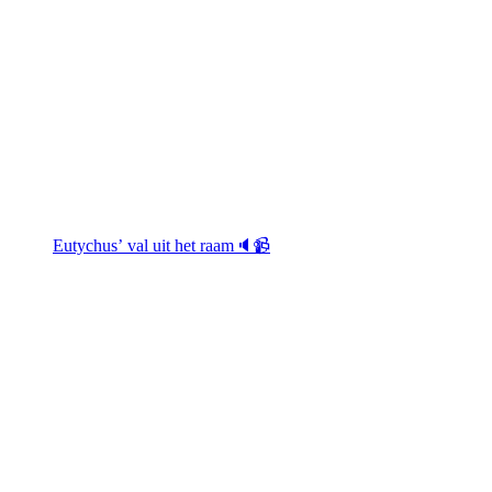
Eutychus’ val uit het raam🔈📹