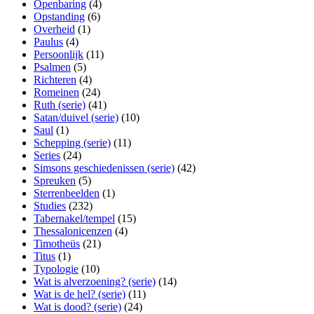
Openbaring
(4)
Opstanding
(6)
Overheid
(1)
Paulus
(4)
Persoonlijk
(11)
Psalmen
(5)
Richteren
(4)
Romeinen
(24)
Ruth (serie)
(41)
Satan/duivel (serie)
(10)
Saul
(1)
Schepping (serie)
(11)
Series
(24)
Simsons geschiedenissen (serie)
(42)
Spreuken
(5)
Sterrenbeelden
(1)
Studies
(232)
Tabernakel/tempel
(15)
Thessalonicenzen
(4)
Timotheüs
(21)
Titus
(1)
Typologie
(10)
Wat is alverzoening? (serie)
(14)
Wat is de hel? (serie)
(11)
Wat is dood? (serie)
(24)