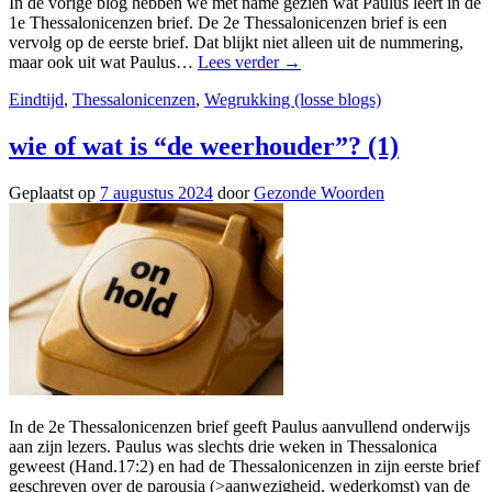
In de vorige blog hebben we met name gezien wat Paulus leert in de
1e Thessalonicenzen brief. De 2e Thessalonicenzen brief is een
vervolg op de eerste brief. Dat blijkt niet alleen uit de nummering,
maar ook uit wat Paulus…
Lees verder
→
Eindtijd
,
Thessalonicenzen
,
Wegrukking (losse blogs)
wie of wat is “de weerhouder”? (1)
Geplaatst op
7 augustus 2024
door
Gezonde Woorden
In de 2e Thessalonicenzen brief geeft Paulus aanvullend onderwijs
aan zijn lezers. Paulus was slechts drie weken in Thessalonica
geweest (Hand.17:2) en had de Thessalonicenzen in zijn eerste brief
geschreven over de parousia (>aanwezigheid, wederkomst) van de