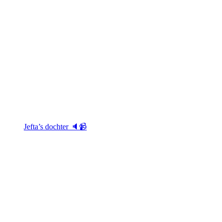
Jefta’s dochter 🔈📹