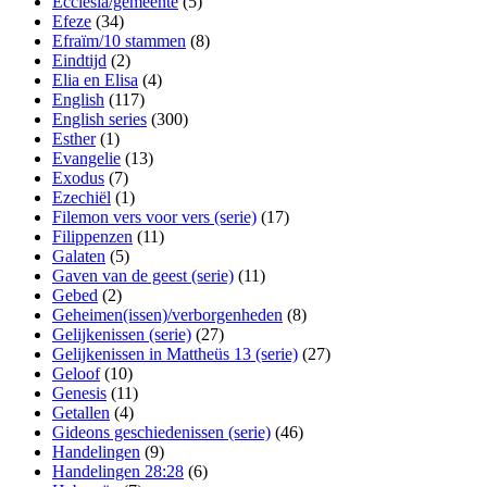
Ecclesia/gemeente
(5)
Efeze
(34)
Efraïm/10 stammen
(8)
Eindtijd
(2)
Elia en Elisa
(4)
English
(117)
English series
(300)
Esther
(1)
Evangelie
(13)
Exodus
(7)
Ezechiël
(1)
Filemon vers voor vers (serie)
(17)
Filippenzen
(11)
Galaten
(5)
Gaven van de geest (serie)
(11)
Gebed
(2)
Geheimen(issen)/verborgenheden
(8)
Gelijkenissen (serie)
(27)
Gelijkenissen in Mattheüs 13 (serie)
(27)
Geloof
(10)
Genesis
(11)
Getallen
(4)
Gideons geschiedenissen (serie)
(46)
Handelingen
(9)
Handelingen 28:28
(6)