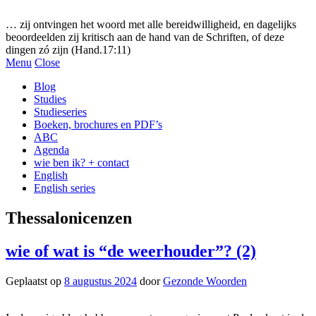
Gezonde woorden.nl
… zij ontvingen het woord met alle bereidwilligheid, en dagelijks
beoordeelden zij kritisch aan de hand van de Schriften, of deze
dingen zó zijn (Hand.17:11)
Menu
Close
Blog
Studies
Studieseries
Boeken, brochures en PDF’s
ABC
Agenda
wie ben ik? + contact
English
English series
Thessalonicenzen
wie of wat is “de weerhouder”? (2)
Geplaatst op
8 augustus 2024
door
Gezonde Woorden