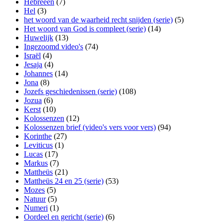
Hebreeën
(7)
Hel
(3)
het woord van de waarheid recht snijden (serie)
(5)
Het woord van God is compleet (serie)
(14)
Huwelijk
(13)
Ingezoomd video's
(74)
Israël
(4)
Jesaja
(4)
Johannes
(14)
Jona
(8)
Jozefs geschiedenissen (serie)
(108)
Jozua
(6)
Kerst
(10)
Kolossenzen
(12)
Kolossenzen brief (video's vers voor vers)
(94)
Korinthe
(27)
Leviticus
(1)
Lucas
(17)
Markus
(7)
Mattheüs
(21)
Mattheüs 24 en 25 (serie)
(53)
Mozes
(5)
Natuur
(5)
Numeri
(1)
Oordeel en gericht (serie)
(6)