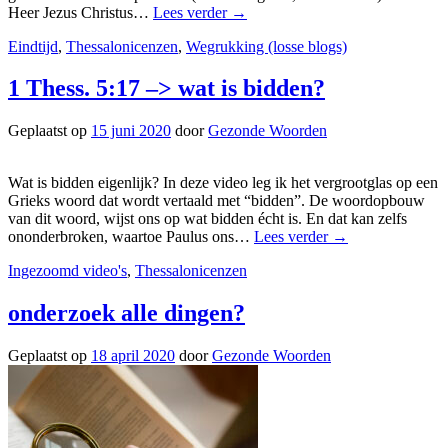
Heer Jezus Christus…
Lees verder
→
Eindtijd
,
Thessalonicenzen
,
Wegrukking (losse blogs)
1 Thess. 5:17 –> wat is bidden?
Geplaatst op
15 juni 2020
door
Gezonde Woorden
Wat is bidden eigenlijk? In deze video leg ik het vergrootglas op een
Grieks woord dat wordt vertaald met “bidden”. De woordopbouw
van dit woord, wijst ons op wat bidden écht is. En dat kan zelfs
ononderbroken, waartoe Paulus ons…
Lees verder
→
Ingezoomd video's
,
Thessalonicenzen
onderzoek alle dingen?
Geplaatst op
18 april 2020
door
Gezonde Woorden