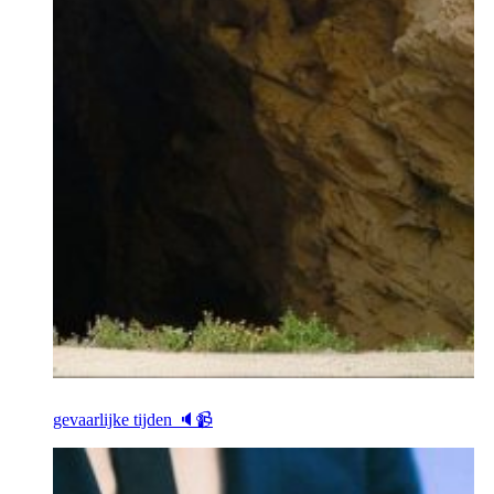
gevaarlijke tijden 🔈📹