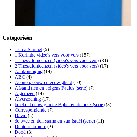
Categorieën
1 en 2 Samuël
(5)
1 Korinthe video's vers voor vers
(157)
1 Thessalonicenzen (video's vers voor vers)
(31)
2 Thessalonicenzen (video's vers voor vers)
(17)
Aankondiging
(14)
ABC
(4)
Aeonen, eeuw en eeuwigheid
(10)
Afstand nemen volgens Paulus (serie)
(7)
Algemeen
(14)
Alverzoening
(17)
betekent eeuwig in de Bijbel eindeloos? (serie)
(8)
Correspondentie
(7)
David
(5)
de twee en tien stammen van Israël (serie)
(11)
Deuteronomium
(2)
Dood
(3)