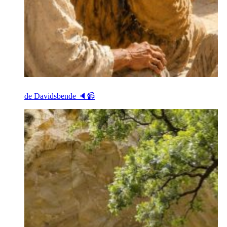
de Davidsbende 🔈📹