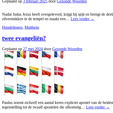
Geplaatst op
3 februari 2025
door
Gezonde Woorden
Nadat Judas Jezus heeft overgeleverd, krijgt hij spijt en brengt de der
zilverstukken in de tempel en maakt een…
Lees verder
→
Handelingen
,
Mattheüs
twee evangeliën?
Geplaatst op
27 mei 2024
door
Gezonde Woorden
Paulus noemt zichzelf een aantal keren expliciet apostel van de heide
tegenstelling tot de twaalf apostelen die afkomstig…
Lees verder
→