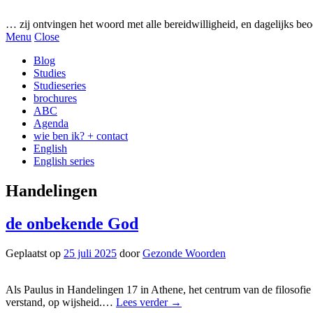
Gezonde woorden.nl
… zij ontvingen het woord met alle bereidwilligheid, en dagelijks beo
Menu
Close
Blog
Studies
Studieseries
brochures
ABC
Agenda
wie ben ik? + contact
English
English series
Handelingen
de onbekende God
Geplaatst op
25 juli 2025
door
Gezonde Woorden
Als Paulus in Handelingen 17 in Athene, het centrum van de filosofie i
verstand, op wijsheid.…
Lees verder
→