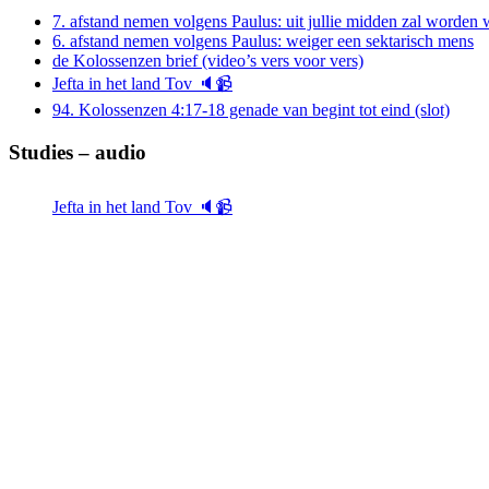
7. afstand nemen volgens Paulus: uit jullie midden zal worde
6. afstand nemen volgens Paulus: weiger een sektarisch mens
de Kolossenzen brief (video’s vers voor vers)
Jefta in het land Tov 🔈📹
94. Kolossenzen 4:17-18 genade van begint tot eind (slot)
Studies – audio
Jefta in het land Tov 🔈📹