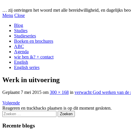
Gezonde woorden.nl
… zij ontvingen het woord met alle bereidwilligheid, en dagelijks beo
Menu
Close
Blog
Studies
Studieseries
Boeken en brochures
ABC
Agenda
wie ben ik? + contact
English
English series
Werk in uitvoering
Geplaatst
7 mei 2015
om
300 × 168
in
verwacht God werken van de
Volgende
Reageren en trackbacks plaatsen is op dit moment gesloten.
Zoeken
naar:
Recente blogs