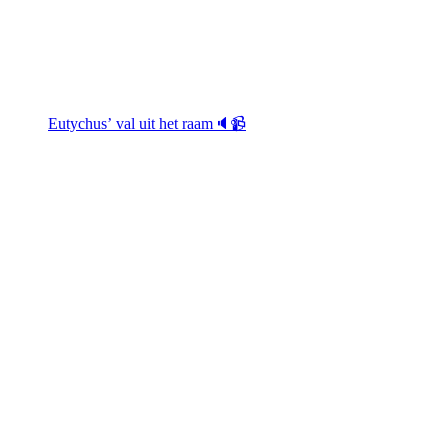
Eutychus’ val uit het raam🔈📹