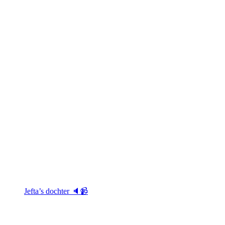
Jefta’s dochter 🔈📹