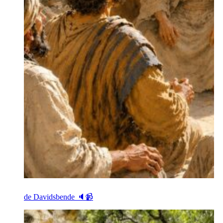
de Davidsbende 🔈📹