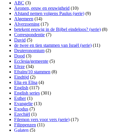
ABC
(3)
Aeonen, eeuw en eeuwigheid
(10)
Afstand nemen volgens Paulus (serie)
(9)
Algemeen
(14)
Alverzoening
(17)
betekent eeuwig in de Bijbel eindeloos? (serie)
(8)
Correspondentie
(7)
David
(5)
de twee en tien stammen van Israël (serie)
(11)
Deuteronomium
(2)
Dood
(3)
Ecclesia/gemeente
(5)
Efeze
(34)
Efraïm/10 stammen
(8)
Eindtijd
(2)
Elia en Elisa
(4)
English
(117)
English series
(301)
Esther
(1)
Evangelie
(13)
Exodus
(7)
Ezechiël
(1)
Filemon vers voor vers (serie)
(17)
Filippenzen
(11)
Galaten
(5)