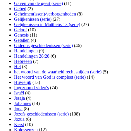
Gaven van de geest (serie)
(11)
Gebed
(2)
Geheimen(issen)/verborgenheden
(8)
Gelijkenissen (serie)
(27)
Gelijkenissen in Mattheüs 13 (serie)
(27)
Geloof
(10)
Genesis
(11)
Getallen
(4)
Gideons geschiedenissen (serie)
(46)
Handelingen
(9)
Handelingen 28:28
(6)
Hebreeën
(7)
Hel
(3)
het woord van de waarheid recht snijden (serie)
(5)
Het woord van God is compleet (serie)
(14)
Huwelijk
(13)
Ingezoomd video's
(74)
Israël
(4)
Jesaja
(4)
Johannes
(14)
Jona
(8)
Jozefs geschiedenissen (serie)
(108)
Jozua
(6)
Kerst
(10)
Kolossenzen
(12)