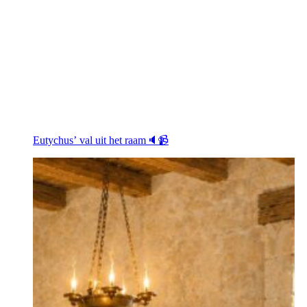
Eutychus’ val uit het raam🔈📹