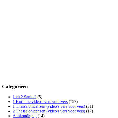
Categorieën
1 en 2 Samuël
(5)
1 Korinthe video's vers voor vers
(157)
1 Thessalonicenzen (video's vers voor vers)
(31)
2 Thessalonicenzen (video's vers voor vers)
(17)
Aankondiging
(14)