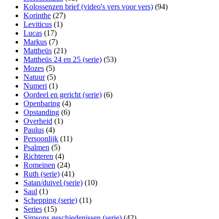
Kolossenzen brief (video's vers voor vers)
(94)
Korinthe
(27)
Leviticus
(1)
Lucas
(17)
Markus
(7)
Mattheüs
(21)
Mattheüs 24 en 25 (serie)
(53)
Mozes
(5)
Natuur
(5)
Numeri
(1)
Oordeel en gericht (serie)
(6)
Openbaring
(4)
Opstanding
(6)
Overheid
(1)
Paulus
(4)
Persoonlijk
(11)
Psalmen
(5)
Richteren
(4)
Romeinen
(24)
Ruth (serie)
(41)
Satan/duivel (serie)
(10)
Saul
(1)
Schepping (serie)
(11)
Series
(15)
Simsons geschiedenissen (serie)
(42)