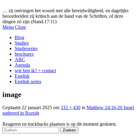
Gezonde woorden.nl
… zij ontvingen het woord met alle bereidwilligheid, en dagelijks
beoordeelden zij kritisch aan de hand van de Schriften, of deze
dingen zó zijn (Hand.17:11)
Menu
Close
Blog
Studies
Studieseries
brochures
ABC
Agenda
wie ben ik? + contact
English
English series
image
Geplaatst
22 januari 2025
om
332 × 430
in
Matthew 24:16-20 Israel
gathered in Bozrah
Reageren en trackbacks plaatsen is op dit moment gesloten.
Zoeken
naar: