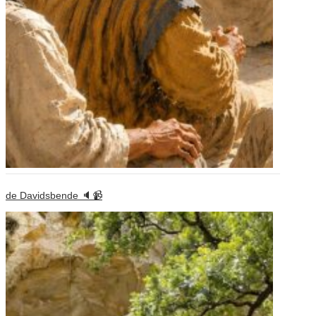
de Davidsbende 🔈📹