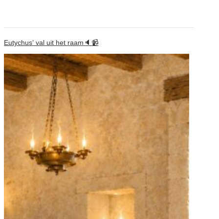
Eutychus’ val uit het raam🔈📹