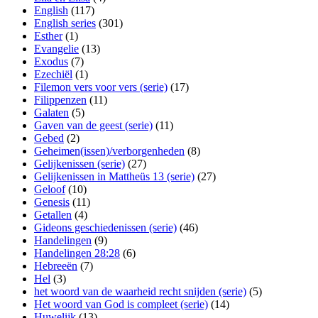
English
(117)
English series
(301)
Esther
(1)
Evangelie
(13)
Exodus
(7)
Ezechiël
(1)
Filemon vers voor vers (serie)
(17)
Filippenzen
(11)
Galaten
(5)
Gaven van de geest (serie)
(11)
Gebed
(2)
Geheimen(issen)/verborgenheden
(8)
Gelijkenissen (serie)
(27)
Gelijkenissen in Mattheüs 13 (serie)
(27)
Geloof
(10)
Genesis
(11)
Getallen
(4)
Gideons geschiedenissen (serie)
(46)
Handelingen
(9)
Handelingen 28:28
(6)
Hebreeën
(7)
Hel
(3)
het woord van de waarheid recht snijden (serie)
(5)
Het woord van God is compleet (serie)
(14)
Huwelijk
(13)