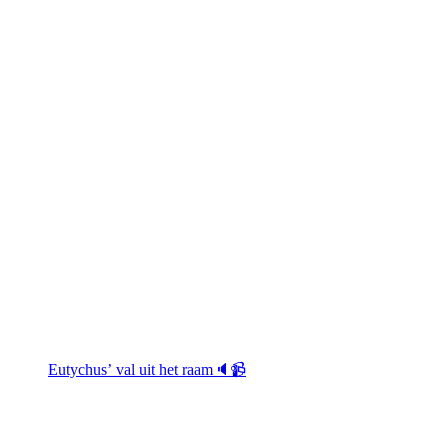
Eutychus’ val uit het raam🔈📹