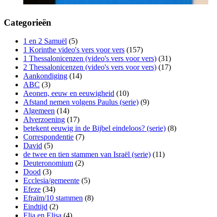
Categorieën
1 en 2 Samuël
(5)
1 Korinthe video's vers voor vers
(157)
1 Thessalonicenzen (video's vers voor vers)
(31)
2 Thessalonicenzen (video's vers voor vers)
(17)
Aankondiging
(14)
ABC
(3)
Aeonen, eeuw en eeuwigheid
(10)
Afstand nemen volgens Paulus (serie)
(9)
Algemeen
(14)
Alverzoening
(17)
betekent eeuwig in de Bijbel eindeloos? (serie)
(8)
Correspondentie
(7)
David
(5)
de twee en tien stammen van Israël (serie)
(11)
Deuteronomium
(2)
Dood
(3)
Ecclesia/gemeente
(5)
Efeze
(34)
Efraïm/10 stammen
(8)
Eindtijd
(2)
Elia en Elisa
(4)