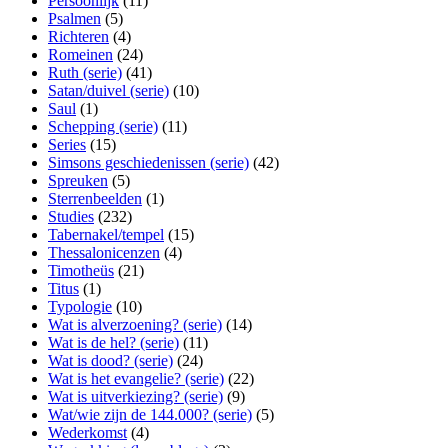
Persoonlijk
(11)
Psalmen
(5)
Richteren
(4)
Romeinen
(24)
Ruth (serie)
(41)
Satan/duivel (serie)
(10)
Saul
(1)
Schepping (serie)
(11)
Series
(15)
Simsons geschiedenissen (serie)
(42)
Spreuken
(5)
Sterrenbeelden
(1)
Studies
(232)
Tabernakel/tempel
(15)
Thessalonicenzen
(4)
Timotheüs
(21)
Titus
(1)
Typologie
(10)
Wat is alverzoening? (serie)
(14)
Wat is de hel? (serie)
(11)
Wat is dood? (serie)
(24)
Wat is het evangelie? (serie)
(22)
Wat is uitverkiezing? (serie)
(9)
Wat/wie zijn de 144.000? (serie)
(5)
Wederkomst
(4)