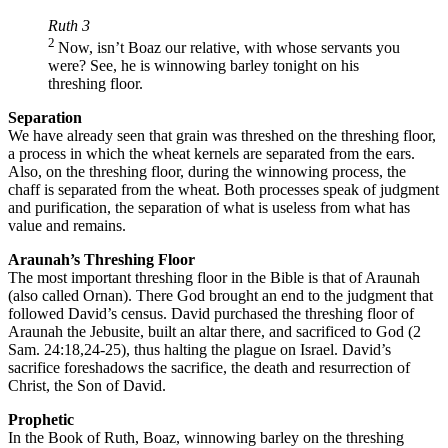
Ruth 3
2
Now, isn’t Boaz our relative, with whose servants you
were? See, he is winnowing barley tonight on his
threshing floor.
Separation
We have already seen that grain was threshed on the threshing floor,
a process in which the wheat kernels are separated from the ears.
Also, on the threshing floor, during the winnowing process, the
chaff is separated from the wheat. Both processes speak of judgment
and purification, the separation of what is useless from what has
value and remains.
Araunah’s Threshing Floor
The most important threshing floor in the Bible is that of Araunah
(also called Ornan). There God brought an end to the judgment that
followed David’s census. David purchased the threshing floor of
Araunah the Jebusite, built an altar there, and sacrificed to God (2
Sam. 24:18,24-25), thus halting the plague on Israel. David’s
sacrifice foreshadows the sacrifice, the death and resurrection of
Christ, the Son of David.
Prophetic
In the Book of Ruth, Boaz, winnowing barley on the threshing