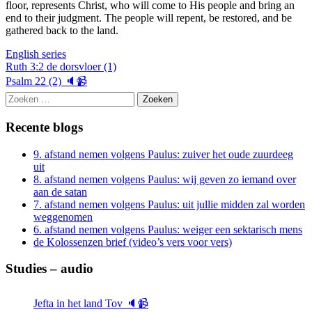
floor, represents Christ, who will come to His people and bring an
end to their judgment. The people will repent, be restored, and be
gathered back to the land.
English series
Berichtnavigatie
Ruth 3:2 de dorsvloer (1)
Psalm 22 (2) 🔈📹
Zoeken
naar:
Recente blogs
9. afstand nemen volgens Paulus: zuiver het oude zuurdeeg
uit
8. afstand nemen volgens Paulus: wij geven zo iemand over
aan de satan
7. afstand nemen volgens Paulus: uit jullie midden zal worden
weggenomen
6. afstand nemen volgens Paulus: weiger een sektarisch mens
de Kolossenzen brief (video’s vers voor vers)
Studies – audio
Jefta in het land Tov 🔈📹