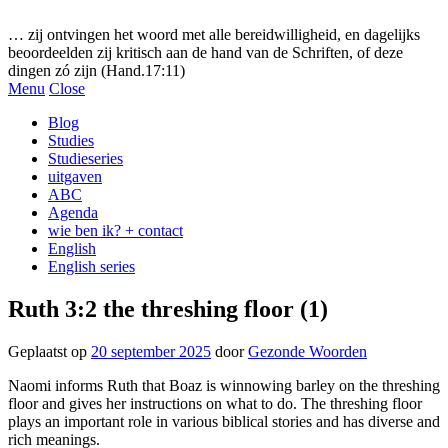
Gezonde woorden.nl
… zij ontvingen het woord met alle bereidwilligheid, en dagelijks
beoordeelden zij kritisch aan de hand van de Schriften, of deze
dingen zó zijn (Hand.17:11)
Menu
Close
Blog
Studies
Studieseries
uitgaven
ABC
Agenda
wie ben ik? + contact
English
English series
Ruth 3:2 the threshing floor (1)
Geplaatst op
20 september 2025
door
Gezonde Woorden
Naomi informs Ruth that Boaz is winnowing barley on the threshing
floor and gives her instructions on what to do. The threshing floor
plays an important role in various biblical stories and has diverse and
rich meanings.