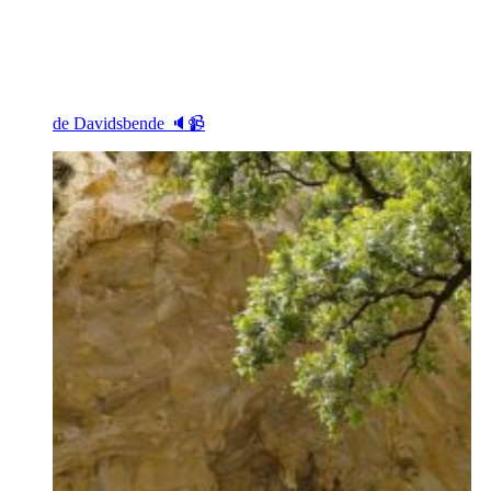
de Davidsbende 🔈📹