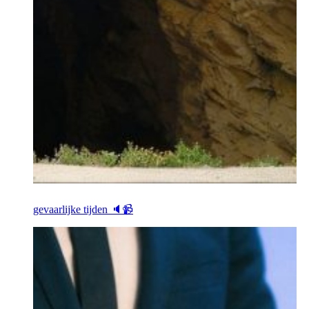
gevaarlijke tijden 🔈📹