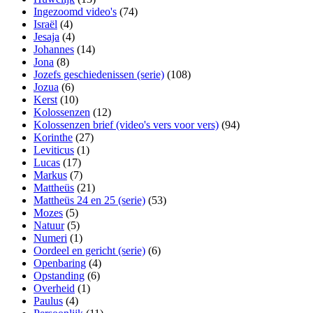
Ingezoomd video's
(74)
Israël
(4)
Jesaja
(4)
Johannes
(14)
Jona
(8)
Jozefs geschiedenissen (serie)
(108)
Jozua
(6)
Kerst
(10)
Kolossenzen
(12)
Kolossenzen brief (video's vers voor vers)
(94)
Korinthe
(27)
Leviticus
(1)
Lucas
(17)
Markus
(7)
Mattheüs
(21)
Mattheüs 24 en 25 (serie)
(53)
Mozes
(5)
Natuur
(5)
Numeri
(1)
Oordeel en gericht (serie)
(6)
Openbaring
(4)
Opstanding
(6)
Overheid
(1)
Paulus
(4)