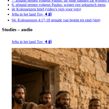
7. afstand nemen volgens Paulus: uit jullie midden zal worde
6. afstand nemen volgens Paulus: weiger een sektarisch mens
de Kolossenzen brief (video’s vers voor vers)
Jefta in het land Tov 🔈📹
94. Kolossenzen 4:17-18 genade van begint tot eind (slot)
Studies – audio
Jefta in het land Tov 🔈📹