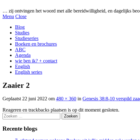
Gezonde woorden.nl
… zij ontvingen het woord met alle bereidwilligheid, en dagelijks beo
Menu
Close
Blog
Studies
Studieseries
Boeken en brochures
ABC
Agenda
wie ben ik? + contact
English
English series
Zaaier 2
Geplaatst
22 juni 2022
om
480 × 360
in
Genesis 38:8-10 verspild zaa
Reageren en trackbacks plaatsen is op dit moment gesloten.
Zoeken
naar:
Recente blogs