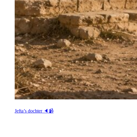
Jefta’s dochter 🔈📹