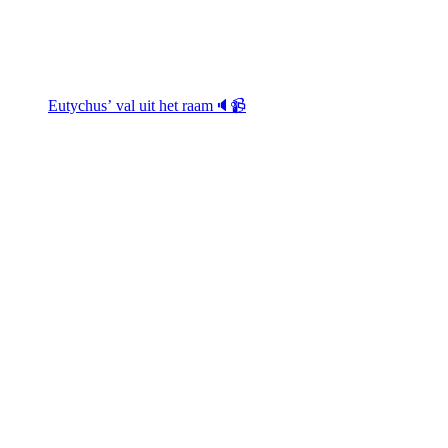
Eutychus’ val uit het raam🔈📹