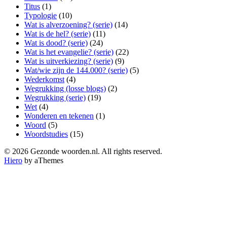
Titus
(1)
Typologie
(10)
Wat is alverzoening? (serie)
(14)
Wat is de hel? (serie)
(11)
Wat is dood? (serie)
(24)
Wat is het evangelie? (serie)
(22)
Wat is uitverkiezing? (serie)
(9)
Wat/wie zijn de 144.000? (serie)
(5)
Wederkomst
(4)
Wegrukking (losse blogs)
(2)
Wegrukking (serie)
(19)
Wet
(4)
Wonderen en tekenen
(1)
Woord
(5)
Woordstudies
(15)
© 2026 Gezonde woorden.nl. All rights reserved.
Hiero
by aThemes