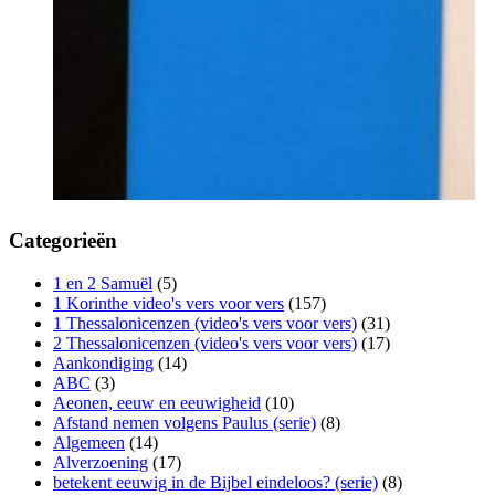
Categorieën
1 en 2 Samuël
(5)
1 Korinthe video's vers voor vers
(157)
1 Thessalonicenzen (video's vers voor vers)
(31)
2 Thessalonicenzen (video's vers voor vers)
(17)
Aankondiging
(14)
ABC
(3)
Aeonen, eeuw en eeuwigheid
(10)
Afstand nemen volgens Paulus (serie)
(8)
Algemeen
(14)
Alverzoening
(17)
betekent eeuwig in de Bijbel eindeloos? (serie)
(8)