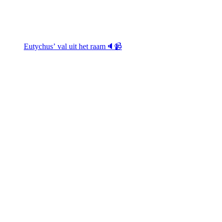
Eutychus’ val uit het raam🔈📹