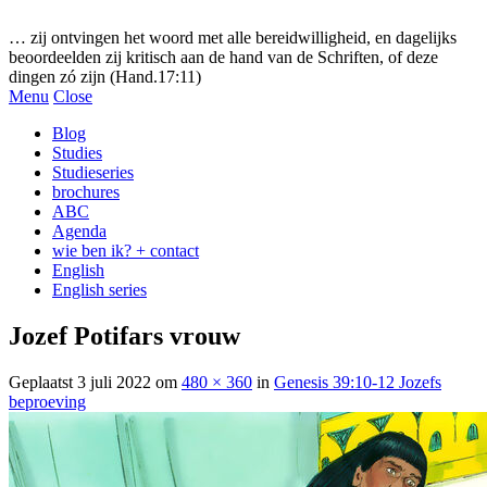
Gezonde woorden.nl
… zij ontvingen het woord met alle bereidwilligheid, en dagelijks
beoordeelden zij kritisch aan de hand van de Schriften, of deze
dingen zó zijn (Hand.17:11)
Menu
Close
Blog
Studies
Studieseries
brochures
ABC
Agenda
wie ben ik? + contact
English
English series
Jozef Potifars vrouw
Geplaatst
3 juli 2022
om
480 × 360
in
Genesis 39:10-12 Jozefs
beproeving