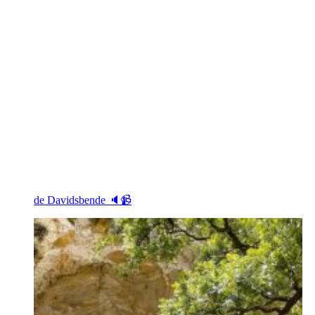
de Davidsbende 🔈📹