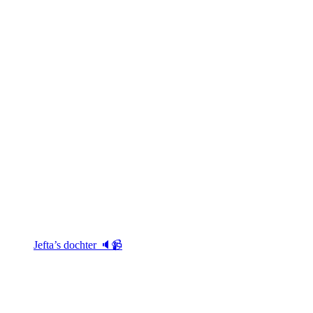
Jefta’s dochter 🔈📹