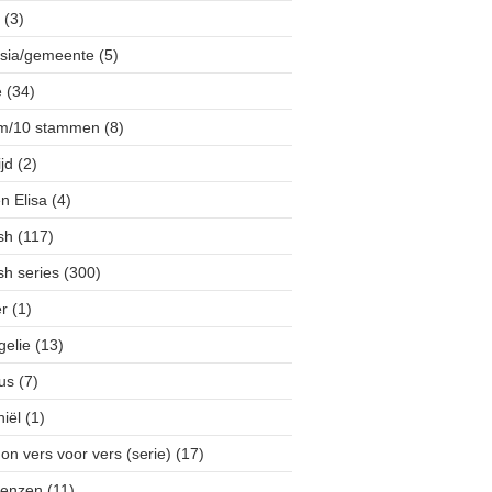
(3)
esia/gemeente
(5)
e
(34)
ïm/10 stammen
(8)
ijd
(2)
en Elisa
(4)
sh
(117)
sh series
(300)
er
(1)
gelie
(13)
us
(7)
iël
(1)
on vers voor vers (serie)
(17)
penzen
(11)