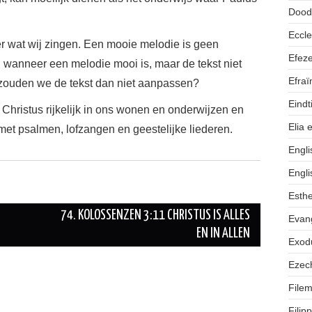
Dood
Eccl
 wat wij zingen. Een mooie melodie is geen
Efez
n wanneer een melodie mooi is, maar de tekst niet
Efra
zouden we de tekst dan niet aanpassen?
Eindt
Christus rijkelijk in ons wonen en onderwijzen en
Elia 
et psalmen, lofzangen en geestelijke liederen.
Engli
Engli
Esth
74. KOLOSSENZEN 3:11 CHRISTUS IS ALLES
Evan
EN IN ALLEN
Exod
Ezech
Filem
Filip