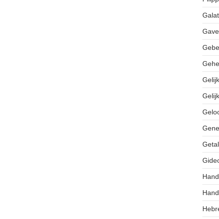
Gala
Gaven
Geb
Gehe
Gelij
Gelij
Gelo
Gene
Getal
Gideo
Hand
Hand
Hebr