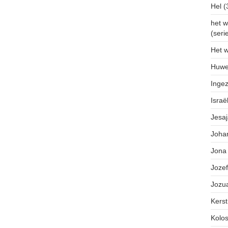
Hel
(
het w
(seri
Het w
Huwel
Inge
Israë
Jesa
Joha
Jona
Jozef
Jozu
Kerst
Kolo