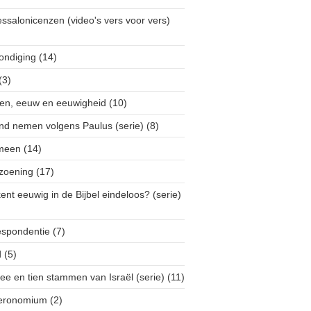
ssalonicenzen (video's vers voor vers)
ondiging
(14)
(3)
en, eeuw en eeuwigheid
(10)
nd nemen volgens Paulus (serie)
(8)
meen
(14)
rzoening
(17)
ent eeuwig in de Bijbel eindeloos? (serie)
espondentie
(7)
d
(5)
ee en tien stammen van Israël (serie)
(11)
eronomium
(2)