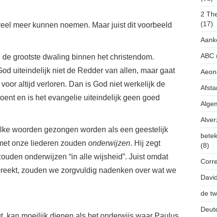
2 The
(17)
 veel meer kunnen noemen. Maar juist dit voorbeeld
Aank
ABC
 de grootste dwaling binnen het christendom.
God uiteindelijk niet de Redder van allen, maar gaat
Aeon
voor altijd verloren. Dan is God niet werkelijk de
Afsta
zoent en is het evangelie uiteindelijk geen goed
Alge
Alve
zulke woorden gezongen worden als een geestelijk
betek
r met onze liederen zouden
onderwijzen
. Hij zegt
(8)
zouden onderwijzen “in alle wijsheid”. Juist omdat
Corr
spreekt, zouden we zorgvuldig nadenken over wat we
Davi
de tw
Deut
gt, kan moeilijk dienen als het onderwijs waar Paulus