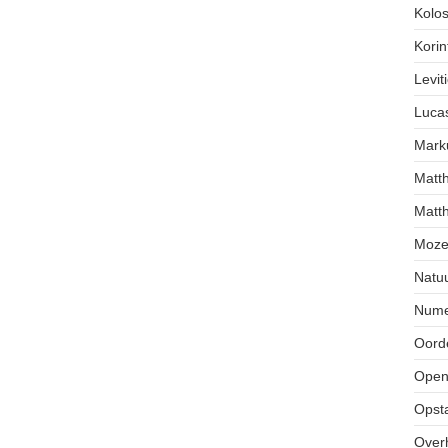
Kolos
Korin
Levit
Luca
Mark
Matt
Matth
Moze
Natu
Nume
Oorde
Open
Opst
Over