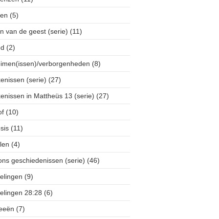
ten
(5)
 van de geest (serie)
(11)
ed
(2)
imen(issen)/verborgenheden
(8)
kenissen (serie)
(27)
kenissen in Mattheüs 13 (serie)
(27)
of
(10)
sis
(11)
len
(4)
ns geschiedenissen (serie)
(46)
elingen
(9)
elingen 28:28
(6)
eeën
(7)