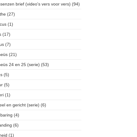
senzen brief (video's vers voor vers)
(94)
the
(27)
icus
(1)
s
(17)
us
(7)
heüs
(21)
eüs 24 en 25 (serie)
(53)
s
(5)
ur
(5)
ri
(1)
el en gericht (serie)
(6)
baring
(4)
anding
(6)
heid
(1)