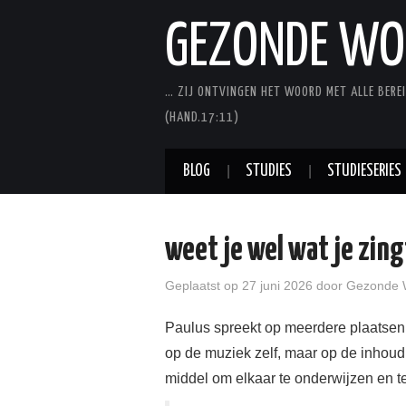
GEZONDE WO
… ZIJ ONTVINGEN HET WOORD MET ALLE BEREI
(HAND.17:11)
BLOG
STUDIES
STUDIESERIES
weet je wel wat je zing
Geplaatst op
27 juni 2026
door
Gezonde 
Paulus spreekt op meerdere plaatsen o
op de muziek zelf, maar op de inhou
middel om elkaar te onderwijzen en 