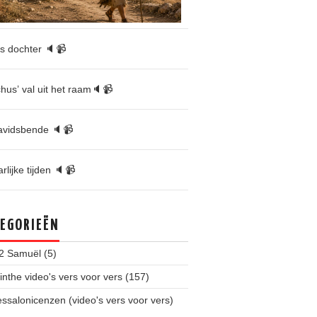
’s dochter 🔈📹
hus’ val uit het raam🔈📹
avidsbende 🔈📹
rlijke tijden 🔈📹
EGORIEËN
 2 Samuël
(5)
inthe video's vers voor vers
(157)
ssalonicenzen (video's vers voor vers)