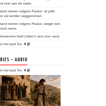
nd over aan de satan
stand nemen volgens Paulus: uit jullie
en zal worden weggenomen
stand nemen volgens Paulus: weiger een
arisch mens
lossenzen brief (video’s vers voor vers)
 in het land Tov 🔈📹
DIES – AUDIO
 in het land Tov 🔈📹