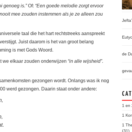
i genoeg is.”
Of:
“Een goede melodie zorgt ervoor
ooit mee zouden instemmen als je ze alleen zou
Jefta
niversele taal die het hart rechtstreeks aanspreekt
Eutyc
erstijgt. Juist daarom is het van groot belang
mming is met Gods Woord.
de D
dat we elkaar zouden onderwijzen
“in alle wijsheid”
.
gevaa
n samenkomsten gezongen wordt. Onlangs was ik nog
00 werd gezongen. Daarin staat onder andere:
CAT
n,
1 en
1 Kor
n,
t.
1 The
(31)