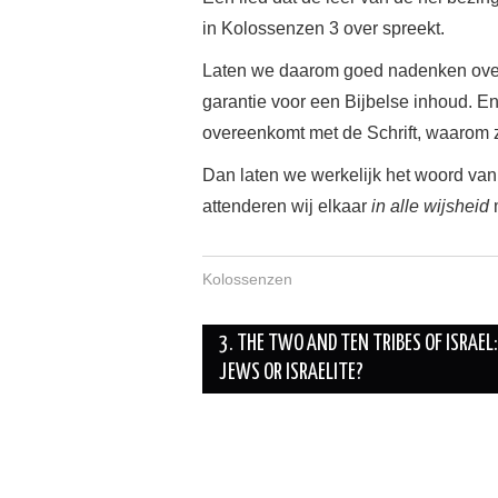
in Kolossenzen 3 over spreekt.
Laten we daarom goed nadenken over
garantie voor een Bijbelse inhoud. E
overeenkomt met de Schrift, waarom 
Dan laten we werkelijk het woord van 
attenderen wij elkaar
in alle wijsheid
m
Kolossenzen
3. THE TWO AND TEN TRIBES OF ISRAEL:
JEWS OR ISRAELITE?
Berichtnavigatie