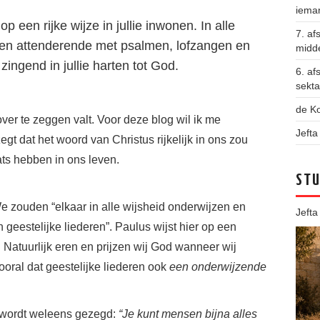
iema
p een rijke wijze in jullie inwonen. In alle
7. af
 en attenderende met psalmen, lofzangen en
midd
zingend in jullie harten tot God.
6. af
sekt
de Ko
over te zeggen valt. Voor deze blog wil ik me
Jefta
gt dat het woord van Christus rijkelijk in ons zou
ts hebben in ons leven.
STU
We zouden “elkaar in alle wijsheid onderwijzen en
Jefta
geestelijke liederen”. Paulus wijst hier op een
. Natuurlijk eren en prijzen wij God wanneer wij
oral dat geestelijke liederen ook
een onderwijzende
Er wordt weleens gezegd:
“Je kunt mensen bijna alles