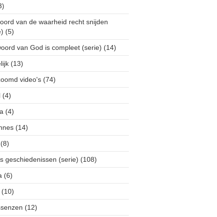
3)
oord van de waarheid recht snijden
e)
(5)
oord van God is compleet (serie)
(14)
ijk
(13)
zoomd video's
(74)
l
(4)
ja
(4)
nnes
(14)
(8)
s geschiedenissen (serie)
(108)
a
(6)
(10)
ssenzen
(12)