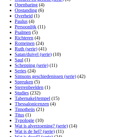
Openbaring
(4)
Opstanding
(6)
Overheid
(1)
Paulus
(4)
Persoonlijk
(11)
Psalmen
(5)
Richteren
(4)
Romeinen
(24)
Ruth (serie)
(41)
Satan/duivel (serie)
(10)
Saul
(1)
Schepping (serie)
(11)
Series
(24)
Simsons geschiedenissen (serie)
(42)
Spreuken
(5)
Sterrenbeelden
(1)
Studies
(232)
Tabernakel/tempel
(15)
Thessalonicenzen
(4)
Timotheüs
(21)
Titus
(1)
Typologie
(10)
Wat is alverzoening? (serie)
(14)
Wat is de hel? (serie)
(11)
Wat is dood? (serie)
(24)