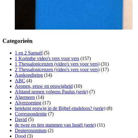
Categorieën
1 en 2 Samuël
(5)
1 Korinthe video's vers voor vers
(157)
1 Thessalonicenzen (video's vers voor vers)
(31)
2 Thessalonicenzen (video's vers voor vers)
(17)
Aankondiging
(14)
ABC
(4)
Aeonen, eeuw en eeuwigheid
(10)
Afstand nemen volgens Paulus (serie)
(7)
Algemeen
(14)
Alverzoening
(17)
betekent eeuwig in de Bijbel eindeloos? (serie)
(8)
Correspondentie
(7)
David
(5)
de twee en tien stammen van Israël (serie)
(11)
Deuteronomium
(2)
Dood
(3)