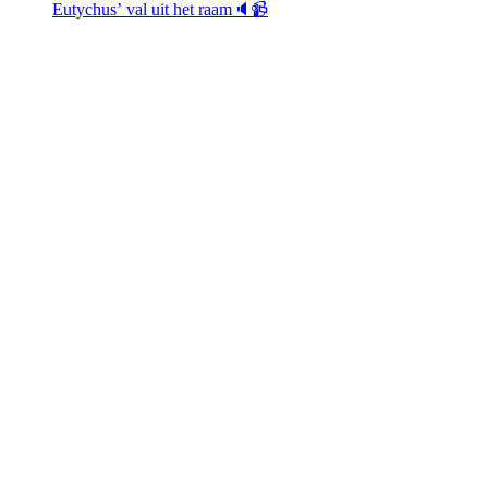
Eutychus’ val uit het raam🔈📹