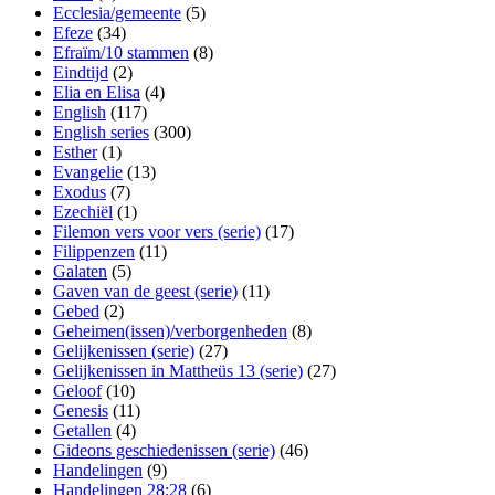
Ecclesia/gemeente
(5)
Efeze
(34)
Efraïm/10 stammen
(8)
Eindtijd
(2)
Elia en Elisa
(4)
English
(117)
English series
(300)
Esther
(1)
Evangelie
(13)
Exodus
(7)
Ezechiël
(1)
Filemon vers voor vers (serie)
(17)
Filippenzen
(11)
Galaten
(5)
Gaven van de geest (serie)
(11)
Gebed
(2)
Geheimen(issen)/verborgenheden
(8)
Gelijkenissen (serie)
(27)
Gelijkenissen in Mattheüs 13 (serie)
(27)
Geloof
(10)
Genesis
(11)
Getallen
(4)
Gideons geschiedenissen (serie)
(46)
Handelingen
(9)
Handelingen 28:28
(6)