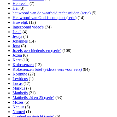
Hebreeën
(7)
Hel
(3)
het woord van de waarheid recht snijden (serie)
(5)
Het woord van God is compleet (serie)
(14)
Huwelijk
(13)
Ingezoomd video's
(74)
Israël
(4)
Jesaja
(4)
Johannes
(14)
Jona
(8)
Jozefs geschiedenissen (serie)
(108)
Jozua
(6)
Kerst
(10)
Kolossenzen
(12)
Kolossenzen brief (video's vers voor vers)
(94)
Korinthe
(27)
Leviticus
(1)
Lucas
(17)
Markus
(7)
Mattheüs
(21)
Mattheüs 24 en 25 (serie)
(53)
Mozes
(5)
Natuur
(5)
Numeri
(1)
Oordeel en gericht (serie)
(6)