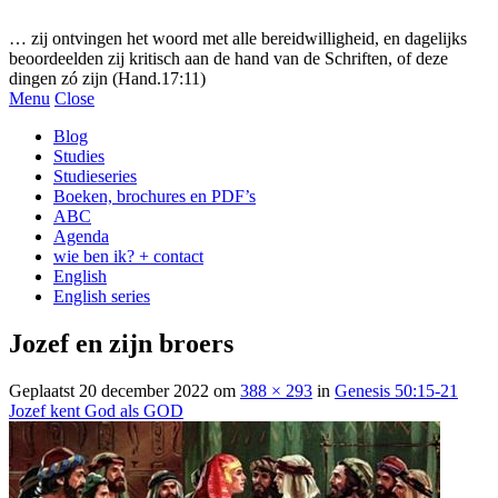
Gezonde woorden.nl
… zij ontvingen het woord met alle bereidwilligheid, en dagelijks
beoordeelden zij kritisch aan de hand van de Schriften, of deze
dingen zó zijn (Hand.17:11)
Menu
Close
Blog
Studies
Studieseries
Boeken, brochures en PDF’s
ABC
Agenda
wie ben ik? + contact
English
English series
Jozef en zijn broers
Geplaatst
20 december 2022
om
388 × 293
in
Genesis 50:15-21
Jozef kent God als GOD