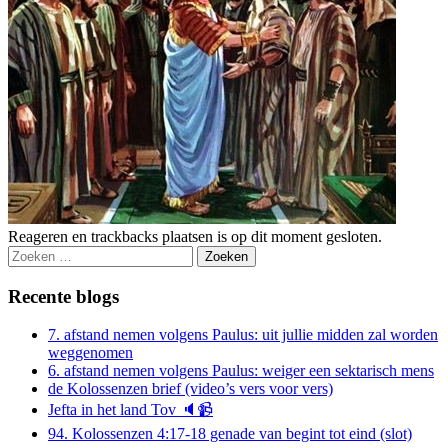
Reageren en trackbacks plaatsen is op dit moment gesloten.
Zoeken
naar:
Recente blogs
7. afstand nemen volgens Paulus: uit jullie midden zal worden
weggenomen
6. afstand nemen volgens Paulus: weiger een sektarisch mens
de Kolossenzen brief (video’s vers voor vers)
Jefta in het land Tov 🔈📹
94. Kolossenzen 4:17-18 genade van begint tot eind (slot)