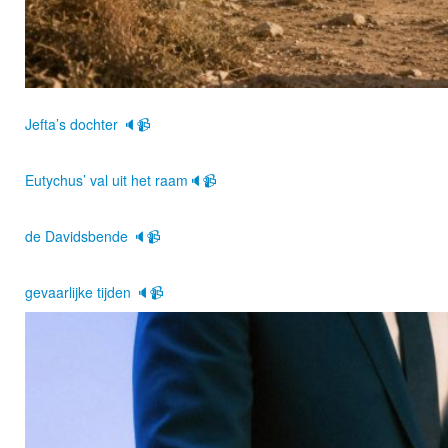
Jefta’s dochter 🔈📹
Eutychus’ val uit het raam🔈📹
de Davidsbende 🔈📹
gevaarlijke tijden 🔈📹