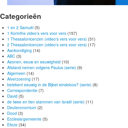
Categorieën
1 en 2 Samuël
(5)
1 Korinthe video's vers voor vers
(157)
1 Thessalonicenzen (video's vers voor vers)
(31)
2 Thessalonicenzen (video's vers voor vers)
(17)
Aankondiging
(14)
ABC
(3)
Aeonen, eeuw en eeuwigheid
(10)
Afstand nemen volgens Paulus (serie)
(9)
Algemeen
(14)
Alverzoening
(17)
betekent eeuwig in de Bijbel eindeloos? (serie)
(8)
Correspondentie
(7)
David
(5)
de twee en tien stammen van Israël (serie)
(11)
Deuteronomium
(2)
Dood
(3)
Ecclesia/gemeente
(5)
Efeze
(34)