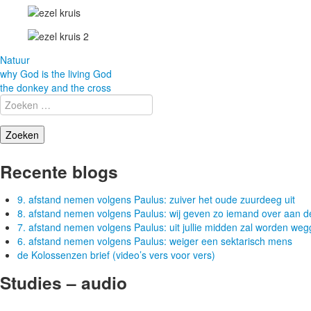
Natuur
Berichtnavigatie
why God is the living God
the donkey and the cross
Zoeken
naar:
Recente blogs
9. afstand nemen volgens Paulus: zuiver het oude zuurdeeg uit
8. afstand nemen volgens Paulus: wij geven zo iemand over aan d
7. afstand nemen volgens Paulus: uit jullie midden zal worden w
6. afstand nemen volgens Paulus: weiger een sektarisch mens
de Kolossenzen brief (video’s vers voor vers)
Studies – audio