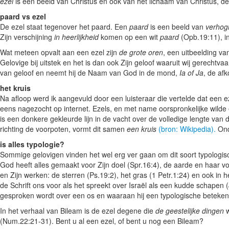
ezel
is een beeld van Christus en ook van het lichaam van Christus, 
paard vs ezel
De ezel staat tegenover het paard. Een
paard
is een beeld van
verhog
Zijn verschijning
in heerlijkheid
komen op een wit
paard
(Opb.19:11), i
Wat meteen opvalt aan een ezel zijn
de grote oren
, een uitbeelding v
Gelovige bij uitstek en het is dan ook Zijn geloof waaruit wij gerechtva
van geloof en neemt hij de Naam van God in de mond,
Ia of Ja
, de af
het kruis
Na afloop werd ik aangevuld door een luisteraar die vertelde dat een 
eens nagezocht op internet. Ezels, en met name oorspronkelijke wilde
is een donkere gekleurde lijn in de vacht over de volledige lengte van 
richting de voorpoten, vormt dit samen
een kruis
(bron: Wikipedia).
Ond
is alles typologie?
Sommige gelovigen vinden het wel erg ver gaan om dit soort typologisc
God heeft alles gemaakt voor Zijn doel (Spr.16:4), de aarde en haar vo
en Zijn werken: de sterren (Ps.19:2), het gras (1 Petr.1:24) en ook i
de Schrift ons voor als het spreekt over Israël als een kudde schapen 
gesproken wordt over een os en waaraan hij een typologische betekenis
In het verhaal van Bileam is de ezel degene die
de geestelijke dingen
w
(Num.22:21-31). Bent u al een ezel, of bent u nog een Bileam?