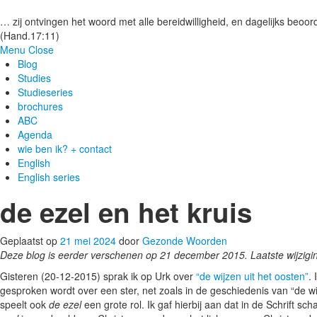
Gezonde woorden.nl
… zij ontvingen het woord met alle bereidwilligheid, en dagelijks beoord
(Hand.17:11)
Menu
Close
Blog
Studies
Studieseries
brochures
ABC
Agenda
wie ben ik? + contact
English
English series
de ezel en het kruis
Geplaatst op
21 mei 2024
door
Gezonde Woorden
Deze blog is eerder verschenen op 21 december 2015. Laatste wijzig
Gisteren (20-12-2015) sprak ik op Urk over
“de wijzen uit het oosten”
.
gesproken wordt over een ster, net zoals in de geschiedenis van “de wi
speelt ook
de ezel
een grote rol. Ik gaf hierbij aan dat in de Schrift 