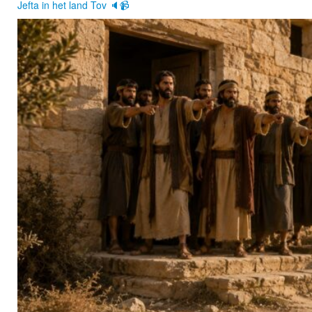
Jefta in het land Tov 🔈📹