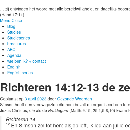
Gezonde woorden.nl
… zij ontvingen het woord met alle bereidwilligheid, en dagelijks beoord
(Hand.17:11)
Menu
Close
Blog
Studies
Studieseries
brochures
ABC
Agenda
wie ben ik? + contact
English
English series
Richteren 14:12-13 de z
Geplaatst op
3 april 2023
door
Gezonde Woorden
Simson heeft een vrouw gezien die hem bevalt en organiseert een fees
Jezus Christus, die als de
Bruidegom
(Matth.9:15; 25:1,5,6,10) kwam to
Richteren 14
12
En Simson zei tot hen: alsjeblieft, ik leg aan jullie ee