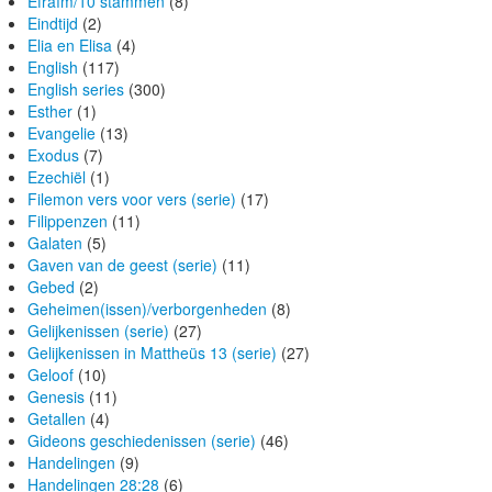
Efraïm/10 stammen
(8)
Eindtijd
(2)
Elia en Elisa
(4)
English
(117)
English series
(300)
Esther
(1)
Evangelie
(13)
Exodus
(7)
Ezechiël
(1)
Filemon vers voor vers (serie)
(17)
Filippenzen
(11)
Galaten
(5)
Gaven van de geest (serie)
(11)
Gebed
(2)
Geheimen(issen)/verborgenheden
(8)
Gelijkenissen (serie)
(27)
Gelijkenissen in Mattheüs 13 (serie)
(27)
Geloof
(10)
Genesis
(11)
Getallen
(4)
Gideons geschiedenissen (serie)
(46)
Handelingen
(9)
Handelingen 28:28
(6)