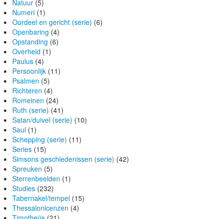
Natuur
(5)
Numeri
(1)
Oordeel en gericht (serie)
(6)
Openbaring
(4)
Opstanding
(6)
Overheid
(1)
Paulus
(4)
Persoonlijk
(11)
Psalmen
(5)
Richteren
(4)
Romeinen
(24)
Ruth (serie)
(41)
Satan/duivel (serie)
(10)
Saul
(1)
Schepping (serie)
(11)
Series
(15)
Simsons geschiedenissen (serie)
(42)
Spreuken
(5)
Sterrenbeelden
(1)
Studies
(232)
Tabernakel/tempel
(15)
Thessalonicenzen
(4)
Timotheüs
(21)