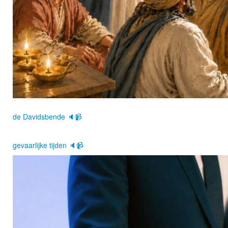
de Davidsbende 🔈📹
gevaarlijke tijden 🔈📹