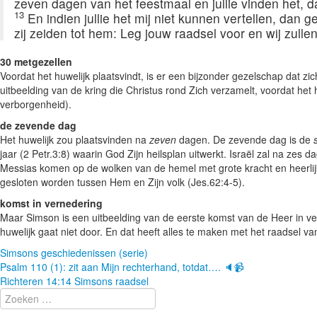
zeven dagen van het feestmaal en jullie vinden het, da
13
En indien jullie het mij niet kunnen vertellen, dan 
zij zeiden tot hem: Leg jouw raadsel voor en wij zulle
30 metgezellen
Voordat het huwelijk plaatsvindt, is er een bijzonder gezelschap dat zic
uitbeelding van de kring die Christus rond Zich verzamelt, voordat het 
verborgenheid).
de zevende dag
Het huwelijk zou plaatsvinden na
zeven
dagen. De zevende dag is de
jaar (2 Petr.3:8) waarin God Zijn heilsplan uitwerkt. Israël zal na zes
Messias komen op de wolken van de hemel met grote kracht en heerlij
gesloten worden tussen Hem en Zijn volk (Jes.62:4-5).
komst in vernedering
Maar Simson is een uitbeelding van de eerste komst van de Heer in ve
huwelijk gaat niet door. En dat heeft alles te maken met het raadsel v
Simsons geschiedenissen (serie)
Berichtnavigatie
Psalm 110 (1): zit aan Mijn rechterhand, totdat…. 🔈📹
Richteren 14:14 Simsons raadsel
Zoeken
naar: