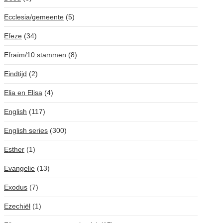
Ecclesia/gemeente
(5)
Efeze
(34)
Efraïm/10 stammen
(8)
Eindtijd
(2)
Elia en Elisa
(4)
English
(117)
English series
(300)
Esther
(1)
Evangelie
(13)
Exodus
(7)
Ezechiël
(1)