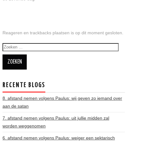
BROCHURES
ABC
Reageren en trackbacks plaatsen is op dit moment gesloten.
Zoeken
AGENDA
naar:
WIE BEN IK? + CONTACT
ENGLISH
RECENTE BLOGS
ENGLISH SERIES
8. afstand nemen volgens Paulus: wij geven zo iemand over
aan de satan
7. afstand nemen volgens Paulus: uit jullie midden zal
worden weggenomen
6. afstand nemen volgens Paulus: weiger een sektarisch