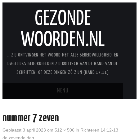
GEZONDE
WOORDEN.NL
… ZIJ ONTVINGEN HET WOORD MET ALLE BEREIDWILLIGHEID, EN
DAGELIJKS BEOORDEELDEN ZIJ KRITISCH AAN DE HAND VAN DE
SCHRIFTEN, OF DEZE DINGEN ZÓ ZIJN (HAND.17:11)
MENU
BLOG
nummer 7 zeven
STUDIES
Geplaatst
3 april 2023
om
512 × 506
in
Richteren 14:12-13
de zevende dag
STUDIESERIES