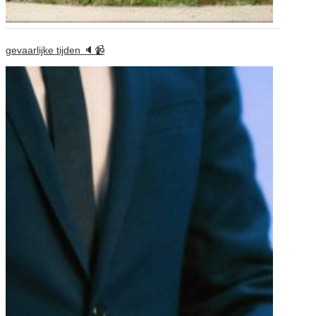
gevaarlijke tijden 🔈📹