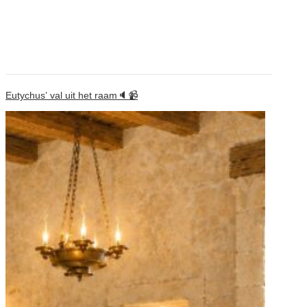
Eutychus’ val uit het raam🔈📹