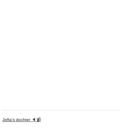
Jefta’s dochter 🔈📹