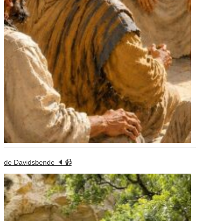
de Davidsbende 🔈📹