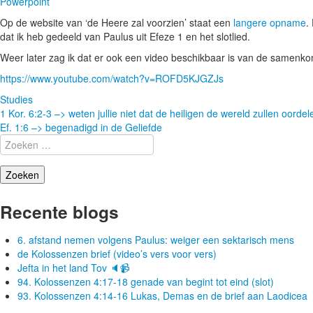
Powerpoint
Op de website van ‘de Heere zal voorzien’ staat een
langere opname
.
dat ik heb gedeeld van Paulus uit Efeze 1 en het slotlied.
Weer later zag ik dat er ook een video beschikbaar is van de samenko
https://www.youtube.com/watch?v=ROFD5KJGZJs
Studies
Berichtnavigatie
1 Kor. 6:2-3 –> weten jullie niet dat de heiligen de wereld zullen oorde
Ef. 1:6 –> begenadigd in de Geliefde
Zoeken
naar:
Recente blogs
6. afstand nemen volgens Paulus: weiger een sektarisch mens
de Kolossenzen brief (video’s vers voor vers)
Jefta in het land Tov 🔈📹
94. Kolossenzen 4:17-18 genade van begint tot eind (slot)
93. Kolossenzen 4:14-16 Lukas, Demas en de brief aan Laodicea