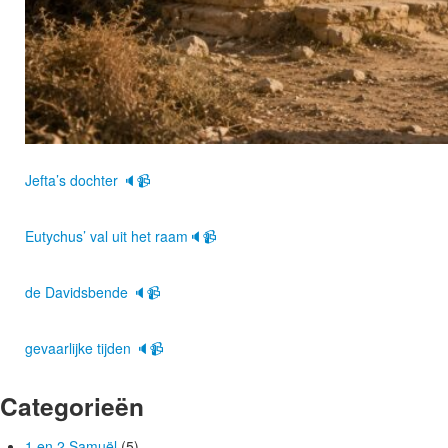
Jefta’s dochter 🔈📹
Eutychus’ val uit het raam🔈📹
de Davidsbende 🔈📹
gevaarlijke tijden 🔈📹
Categorieën
1 en 2 Samuël
(5)