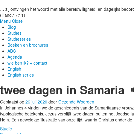
Gezonde woorden.nl
… zij ontvingen het woord met alle bereidwilligheid, en dagelijks beoord
(Hand.17:11)
Menu
Close
Blog
Studies
Studieseries
Boeken en brochures
ABC
Agenda
wie ben ik? + contact
English
English series
twee dagen in Samaria 
Geplaatst op
26 juli 2020
door
Gezonde Woorden
In Johannes 4 vinden we de geschiedenis van de Samaritaanse vrouw.
typologische betekenis. Jezus verblijft twee dagen buiten het Joodse l
Hem. Een geweldige illustratie van onze tijd, waarin Christus onder de na
Studie