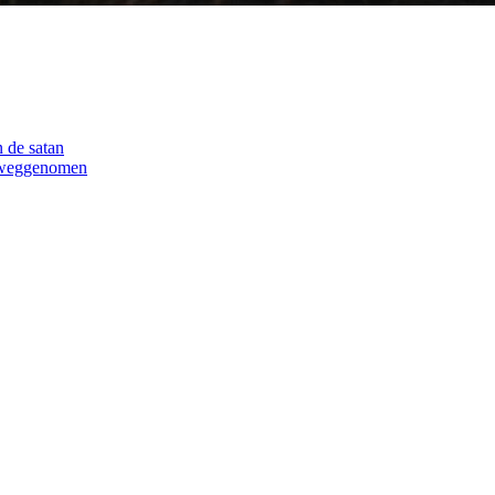
 de satan
n weggenomen