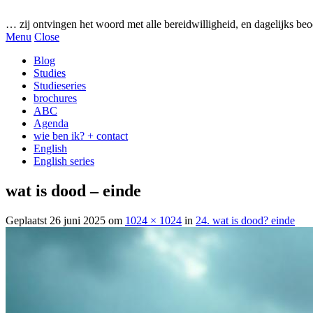
Gezonde woorden.nl
… zij ontvingen het woord met alle bereidwilligheid, en dagelijks beo
Menu
Close
Blog
Studies
Studieseries
brochures
ABC
Agenda
wie ben ik? + contact
English
English series
wat is dood – einde
Geplaatst
26 juni 2025
om
1024 × 1024
in
24. wat is dood? einde