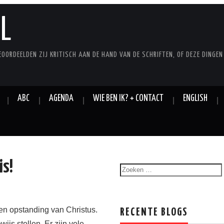
L
EOORDEELDEN ZIJ KRITISCH AAN DE HAND VAN DE SCHRIFTEN, OF DEZE DINGEN
ABC
AGENDA
WIE BEN IK? + CONTACT
ENGLISH
is!
en opstanding van Christus.
RECENTE BLOGS
ijs stellen. Er zijn vele