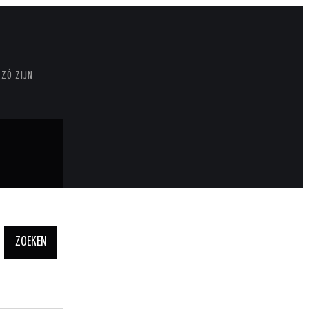
 ZÓ ZIJN
Zoeken
naar: