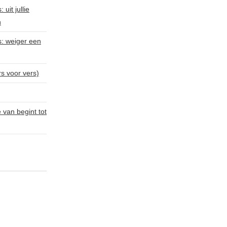
uit jullie
n
s: weiger een
rs voor vers)
van begint tot