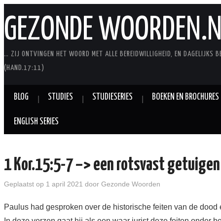
GEZONDE WOORDEN.N
… ZIJ ONTVINGEN HET WOORD MET ALLE BEREIDWILLIGHEID, EN DAGELIJKS B
(HAND.17:11)
BLOG
STUDIES
STUDIESERIES
BOEKEN EN BROCHURES
ENGLISH SERIES
1 Kor.15:5-7 –> een rotsvast getuigen
Geplaatst op
1 april 2021
door
Gezonde Woorden
Paulus had gesproken over de historische feiten van de dood 
In deze verzen gaat hij als een waar jurist deze feiten onder bew