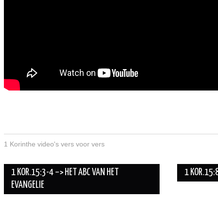
1 Korinthe video's vers voor vers
Berichtnavigatie
1 KOR.15:3-4 –> HET ABC VAN HET
1 KOR.15:
EVANGELIE