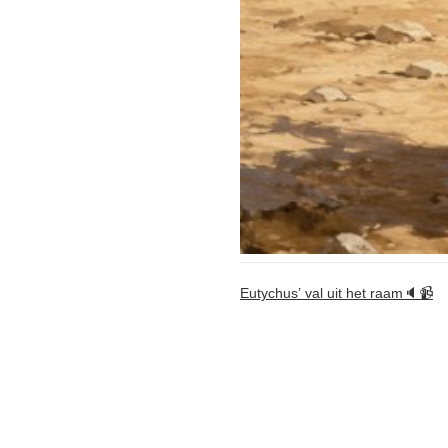
Eutychus’ val uit het raam🔈📹