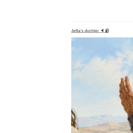
Jefta’s dochter 🔈📹