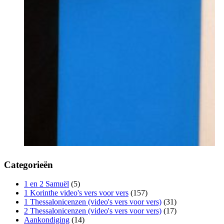
Categorieën
1 en 2 Samuël
(5)
1 Korinthe video's vers voor vers
(157)
1 Thessalonicenzen (video's vers voor vers)
(31)
2 Thessalonicenzen (video's vers voor vers)
(17)
Aankondiging
(14)