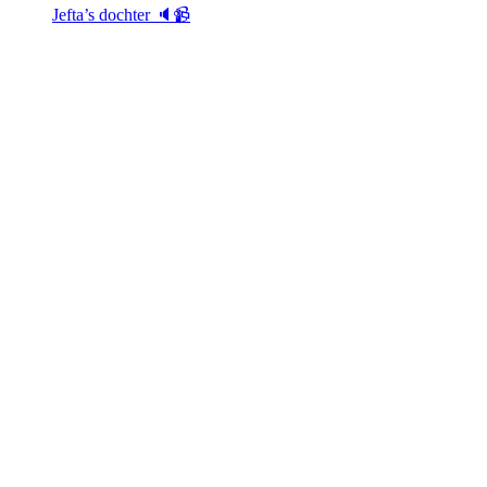
Jefta’s dochter 🔈📹