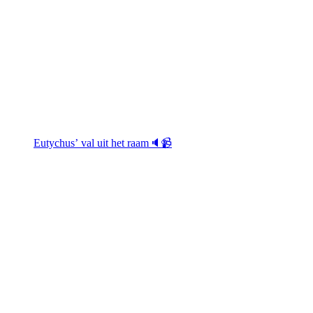
Eutychus’ val uit het raam🔈📹