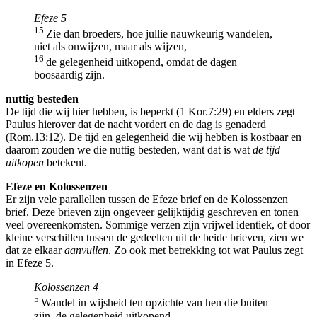
Efeze 5
15
Zie dan broeders, hoe jullie nauwkeurig wandelen,
niet als onwijzen, maar als wijzen,
16
de gelegenheid uitkopend, omdat de dagen
boosaardig zijn.
nuttig besteden
De tijd die wij hier hebben, is beperkt (1 Kor.7:29) en elders zegt
Paulus hierover dat de nacht vordert en de dag is genaderd
(Rom.13:12). De tijd en gelegenheid die wij hebben is kostbaar en
daarom zouden we die nuttig besteden, want dat is wat
de tijd
uitkopen
betekent.
Efeze en Kolossenzen
Er zijn vele parallellen tussen de Efeze brief en de Kolossenzen
brief. Deze brieven zijn ongeveer gelijktijdig geschreven en tonen
veel overeenkomsten. Sommige verzen zijn vrijwel identiek, of door
kleine verschillen tussen de gedeelten uit de beide brieven, zien we
dat ze elkaar
aanvullen
. Zo ook met betrekking tot wat Paulus zegt
in Efeze 5.
Kolossenzen 4
5
Wandel in wijsheid ten opzichte van hen die buiten
zijn, de gelegenheid uitkopend,