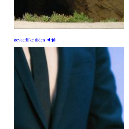
gevaarlijke tijden 🔈📹