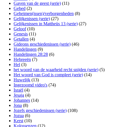
Gaven van de geest (serie)
(11)
Gebed
(2)
Geheimen(issen)/verborgenheden
(8)
Gelijkenissen (serie)
(27)
Gelijkenissen in Mattheüs 13 (serie)
(27)
Geloof
(10)
Genesis
(11)
Getallen
(4)
Gideons geschiedenissen (serie)
(46)
Handelingen
(9)
Handelingen 28:28
(6)
Hebreeën
(7)
Hel
(3)
het woord van de waarheid recht snijden (serie)
(5)
Het woord van God is compleet (serie)
(14)
Huwelijk
(13)
Ingezoomd video's
(74)
Israël
(4)
Jesaja
(4)
Johannes
(14)
Jona
(8)
Jozefs geschiedenissen (serie)
(108)
Jozua
(6)
Kerst
(10)
Kolossenzen
(12)