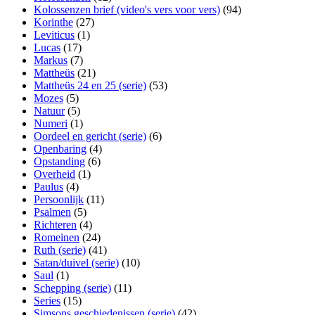
Kolossenzen brief (video's vers voor vers)
(94)
Korinthe
(27)
Leviticus
(1)
Lucas
(17)
Markus
(7)
Mattheüs
(21)
Mattheüs 24 en 25 (serie)
(53)
Mozes
(5)
Natuur
(5)
Numeri
(1)
Oordeel en gericht (serie)
(6)
Openbaring
(4)
Opstanding
(6)
Overheid
(1)
Paulus
(4)
Persoonlijk
(11)
Psalmen
(5)
Richteren
(4)
Romeinen
(24)
Ruth (serie)
(41)
Satan/duivel (serie)
(10)
Saul
(1)
Schepping (serie)
(11)
Series
(15)
Simsons geschiedenissen (serie)
(42)