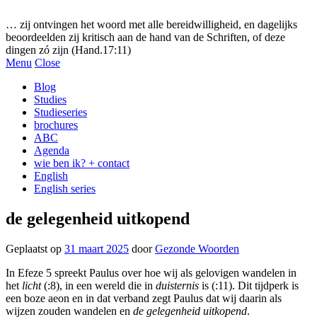
Gezonde woorden.nl
… zij ontvingen het woord met alle bereidwilligheid, en dagelijks
beoordeelden zij kritisch aan de hand van de Schriften, of deze
dingen zó zijn (Hand.17:11)
Menu
Close
Blog
Studies
Studieseries
brochures
ABC
Agenda
wie ben ik? + contact
English
English series
de gelegenheid uitkopend
Geplaatst op
31 maart 2025
door
Gezonde Woorden
In Efeze 5 spreekt Paulus over hoe wij als gelovigen wandelen in
het
licht
(:8), in een wereld die in
duisternis
is (:11). Dit tijdperk is
een boze aeon en in dat verband zegt Paulus dat wij daarin als
wijzen zouden wandelen en
de gelegenheid uitkopend
.