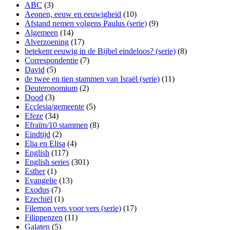
ABC
(3)
Aeonen, eeuw en eeuwigheid
(10)
Afstand nemen volgens Paulus (serie)
(9)
Algemeen
(14)
Alverzoening
(17)
betekent eeuwig in de Bijbel eindeloos? (serie)
(8)
Correspondentie
(7)
David
(5)
de twee en tien stammen van Israël (serie)
(11)
Deuteronomium
(2)
Dood
(3)
Ecclesia/gemeente
(5)
Efeze
(34)
Efraïm/10 stammen
(8)
Eindtijd
(2)
Elia en Elisa
(4)
English
(117)
English series
(301)
Esther
(1)
Evangelie
(13)
Exodus
(7)
Ezechiël
(1)
Filemon vers voor vers (serie)
(17)
Filippenzen
(11)
Galaten
(5)