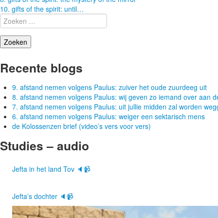
Berichtnavigatie
10. gifts of the spirit: until…
Zoeken
naar:
Recente blogs
9. afstand nemen volgens Paulus: zuiver het oude zuurdeeg uit
8. afstand nemen volgens Paulus: wij geven zo iemand over aan d
7. afstand nemen volgens Paulus: uit jullie midden zal worden w
6. afstand nemen volgens Paulus: weiger een sektarisch mens
de Kolossenzen brief (video’s vers voor vers)
Studies – audio
Jefta in het land Tov 🔈📹
Jefta’s dochter 🔈📹