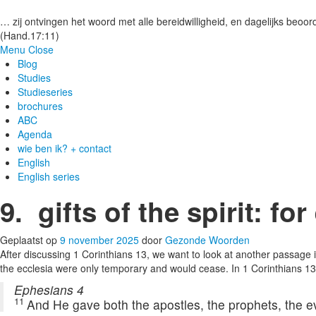
Gezonde woorden.nl
… zij ontvingen het woord met alle bereidwilligheid, en dagelijks beoord
(Hand.17:11)
Menu
Close
Blog
Studies
Studieseries
brochures
ABC
Agenda
wie ben ik? + contact
English
English series
9. gifts of the spirit: for
Geplaatst op
9 november 2025
door
Gezonde Woorden
After discussing 1 Corinthians 13, we want to look at another passage in
the ecclesia were only temporary and would cease. In 1 Corinthians 1
Ephesians 4
11
And He gave both the apostles, the prophets, the e