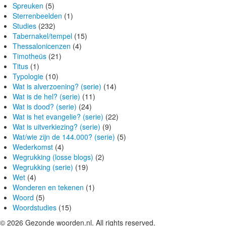
Spreuken
(5)
Sterrenbeelden
(1)
Studies
(232)
Tabernakel/tempel
(15)
Thessalonicenzen
(4)
Timotheüs
(21)
Titus
(1)
Typologie
(10)
Wat is alverzoening? (serie)
(14)
Wat is de hel? (serie)
(11)
Wat is dood? (serie)
(24)
Wat is het evangelie? (serie)
(22)
Wat is uitverkiezing? (serie)
(9)
Wat/wie zijn de 144.000? (serie)
(5)
Wederkomst
(4)
Wegrukking (losse blogs)
(2)
Wegrukking (serie)
(19)
Wet
(4)
Wonderen en tekenen
(1)
Woord
(5)
Woordstudies
(15)
© 2026 Gezonde woorden.nl. All rights reserved.