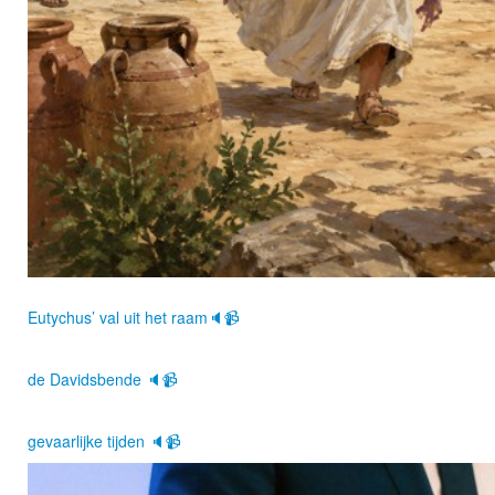
Eutychus’ val uit het raam🔈📹
de Davidsbende 🔈📹
gevaarlijke tijden 🔈📹