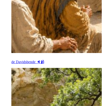
de Davidsbende 🔈📹