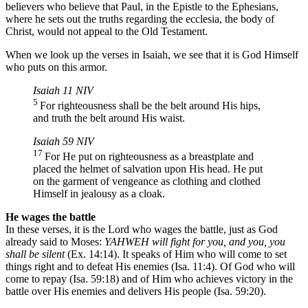
believers who believe that Paul, in the Epistle to the Ephesians,
where he sets out the truths regarding the ecclesia, the body of
Christ, would not appeal to the Old Testament.
When we look up the verses in Isaiah, we see that it is God Himself
who puts on this armor.
Isaiah 11 NIV
5
For righteousness shall be the belt around His hips,
and truth the belt around His waist.
Isaiah 59 NIV
17
For He put on righteousness as a breastplate and
placed the helmet of salvation upon His head. He put
on the garment of vengeance as clothing and clothed
Himself in jealousy as a cloak.
He wages the battle
In these verses, it is the Lord who wages the battle, just as God
already said to Moses:
YAHWEH will fight for you, and you, you
shall be silent
(Ex. 14:14). It speaks of Him who will come to set
things right and to defeat His enemies (Isa. 11:4). Of God who will
come to repay (Isa. 59:18) and of Him who achieves victory in the
battle over His enemies and delivers His people (Isa. 59:20).