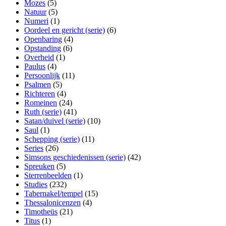
Mozes
(5)
Natuur
(5)
Numeri
(1)
Oordeel en gericht (serie)
(6)
Openbaring
(4)
Opstanding
(6)
Overheid
(1)
Paulus
(4)
Persoonlijk
(11)
Psalmen
(5)
Richteren
(4)
Romeinen
(24)
Ruth (serie)
(41)
Satan/duivel (serie)
(10)
Saul
(1)
Schepping (serie)
(11)
Series
(26)
Simsons geschiedenissen (serie)
(42)
Spreuken
(5)
Sterrenbeelden
(1)
Studies
(232)
Tabernakel/tempel
(15)
Thessalonicenzen
(4)
Timotheüs
(21)
Titus
(1)