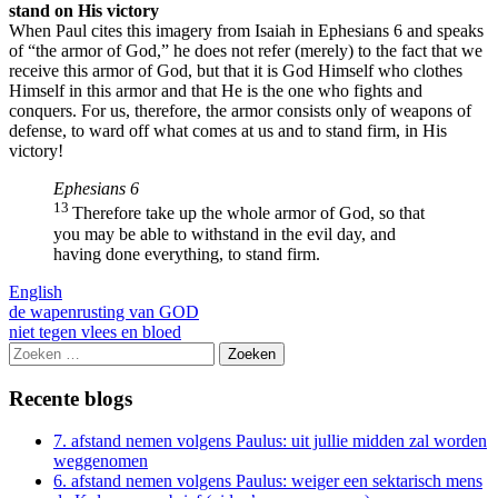
stand on His victory
When Paul cites this imagery from Isaiah in Ephesians 6 and speaks
of “the armor of God,” he does not refer (merely) to the fact that we
receive this armor of God, but that it is God Himself who clothes
Himself in this armor and that He is the one who fights and
conquers. For us, therefore, the armor consists only of weapons of
defense, to ward off what comes at us and to stand firm, in His
victory!
Ephesians 6
13
Therefore take up the whole armor of God, so that
you may be able to withstand in the evil day, and
having done everything, to stand firm.
English
Berichtnavigatie
de wapenrusting van GOD
niet tegen vlees en bloed
Zoeken
naar:
Recente blogs
7. afstand nemen volgens Paulus: uit jullie midden zal worden
weggenomen
6. afstand nemen volgens Paulus: weiger een sektarisch mens