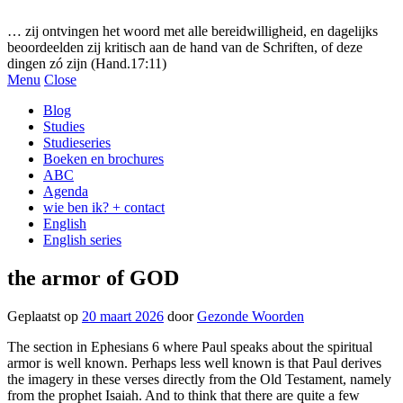
Gezonde woorden.nl
… zij ontvingen het woord met alle bereidwilligheid, en dagelijks
beoordeelden zij kritisch aan de hand van de Schriften, of deze
dingen zó zijn (Hand.17:11)
Menu
Close
Blog
Studies
Studieseries
Boeken en brochures
ABC
Agenda
wie ben ik? + contact
English
English series
the armor of GOD
Geplaatst op
20 maart 2026
door
Gezonde Woorden
The section in Ephesians 6 where Paul speaks about the spiritual
armor is well known. Perhaps less well known is that Paul derives
the imagery in these verses directly from the Old Testament, namely
from the prophet Isaiah. And to think that there are quite a few