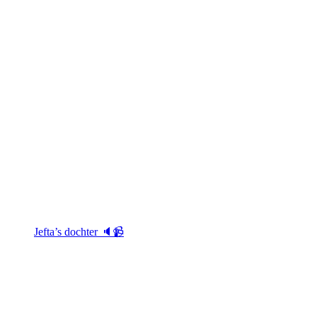
Jefta’s dochter 🔈📹