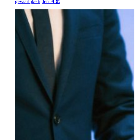
gevaarlijke tijden 🔈📹