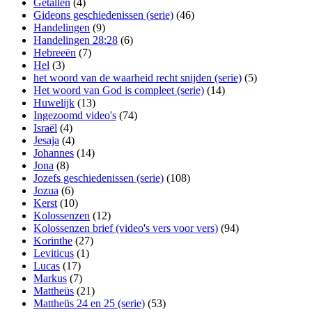
Getallen
(4)
Gideons geschiedenissen (serie)
(46)
Handelingen
(9)
Handelingen 28:28
(6)
Hebreeën
(7)
Hel
(3)
het woord van de waarheid recht snijden (serie)
(5)
Het woord van God is compleet (serie)
(14)
Huwelijk
(13)
Ingezoomd video's
(74)
Israël
(4)
Jesaja
(4)
Johannes
(14)
Jona
(8)
Jozefs geschiedenissen (serie)
(108)
Jozua
(6)
Kerst
(10)
Kolossenzen
(12)
Kolossenzen brief (video's vers voor vers)
(94)
Korinthe
(27)
Leviticus
(1)
Lucas
(17)
Markus
(7)
Mattheüs
(21)
Mattheüs 24 en 25 (serie)
(53)