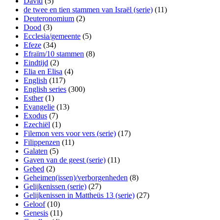
David
(5)
de twee en tien stammen van Israël (serie)
(11)
Deuteronomium
(2)
Dood
(3)
Ecclesia/gemeente
(5)
Efeze
(34)
Efraïm/10 stammen
(8)
Eindtijd
(2)
Elia en Elisa
(4)
English
(117)
English series
(300)
Esther
(1)
Evangelie
(13)
Exodus
(7)
Ezechiël
(1)
Filemon vers voor vers (serie)
(17)
Filippenzen
(11)
Galaten
(5)
Gaven van de geest (serie)
(11)
Gebed
(2)
Geheimen(issen)/verborgenheden
(8)
Gelijkenissen (serie)
(27)
Gelijkenissen in Mattheüs 13 (serie)
(27)
Geloof
(10)
Genesis
(11)