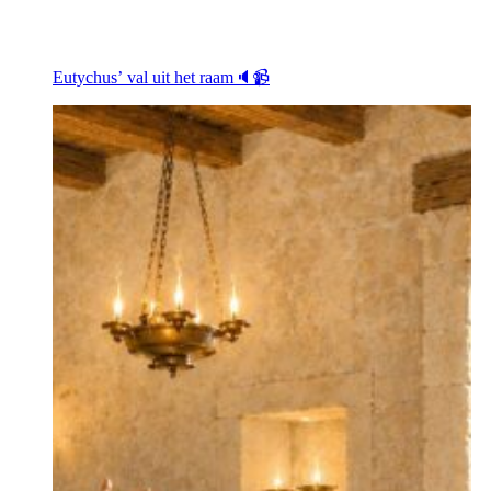
Eutychus’ val uit het raam🔈📹