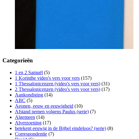
Categorieën
1 en 2 Samuël
(5)
1 Korinthe video's vers voor vers
(157)
1 Thessalonicenzen (video's vers voor vers)
(31)
2 Thessalonicenzen (video's vers voor vers)
(17)
Aankondiging
(14)
ABC
(5)
Aeonen, eeuw en eeuwigheid
(10)
Afstand nemen volgens Paulus (serie)
(7)
Algemeen
(14)
Alverzoening
(17)
betekent eeuwig in de Bijbel eindeloos? (serie)
(8)
Correspondentie
(7)