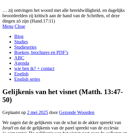
Gezonde woorden.nl
… zij ontvingen het woord met alle bereidwilligheid, en dagelijks
beoordeelden zij kritisch aan de hand van de Schriften, of deze
dingen zó zijn (Hand.17:11)
Menu
Close
Blog
Studies
Studieseries
Boeken, brochures en PDF’s
ABC
Agenda
wie ben ik? + contact
English
English series
Gelijkenis van het visnet (Matth. 13:47-
50)
Geplaatst op
2 mei 2025
door
Gezonde Woorden
We zagen dat de gelijkenis van de schat in de akker spreekt van
Israël
en dat de gelijkenis van de parel spreekt van de
ecclesia