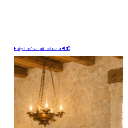
Eutychus’ val uit het raam🔈📹