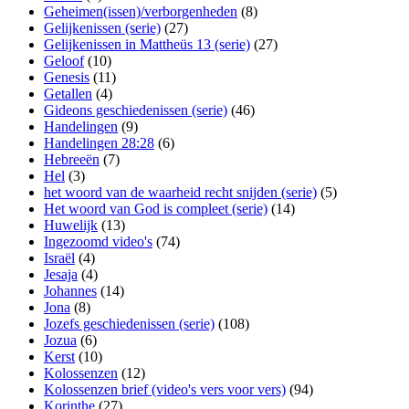
Geheimen(issen)/verborgenheden
(8)
Gelijkenissen (serie)
(27)
Gelijkenissen in Mattheüs 13 (serie)
(27)
Geloof
(10)
Genesis
(11)
Getallen
(4)
Gideons geschiedenissen (serie)
(46)
Handelingen
(9)
Handelingen 28:28
(6)
Hebreeën
(7)
Hel
(3)
het woord van de waarheid recht snijden (serie)
(5)
Het woord van God is compleet (serie)
(14)
Huwelijk
(13)
Ingezoomd video's
(74)
Israël
(4)
Jesaja
(4)
Johannes
(14)
Jona
(8)
Jozefs geschiedenissen (serie)
(108)
Jozua
(6)
Kerst
(10)
Kolossenzen
(12)
Kolossenzen brief (video's vers voor vers)
(94)
Korinthe
(27)