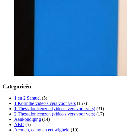
Categorieën
1 en 2 Samuël
(5)
1 Korinthe video's vers voor vers
(157)
1 Thessalonicenzen (video's vers voor vers)
(31)
2 Thessalonicenzen (video's vers voor vers)
(17)
Aankondiging
(14)
ABC
(5)
Aeonen, eeuw en eeuwigheid
(10)