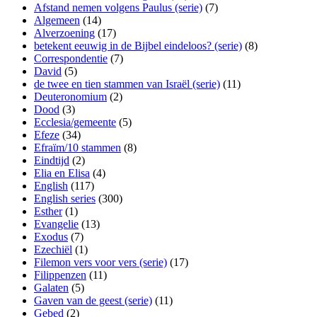
Afstand nemen volgens Paulus (serie)
(7)
Algemeen
(14)
Alverzoening
(17)
betekent eeuwig in de Bijbel eindeloos? (serie)
(8)
Correspondentie
(7)
David
(5)
de twee en tien stammen van Israël (serie)
(11)
Deuteronomium
(2)
Dood
(3)
Ecclesia/gemeente
(5)
Efeze
(34)
Efraïm/10 stammen
(8)
Eindtijd
(2)
Elia en Elisa
(4)
English
(117)
English series
(300)
Esther
(1)
Evangelie
(13)
Exodus
(7)
Ezechiël
(1)
Filemon vers voor vers (serie)
(17)
Filippenzen
(11)
Galaten
(5)
Gaven van de geest (serie)
(11)
Gebed
(2)