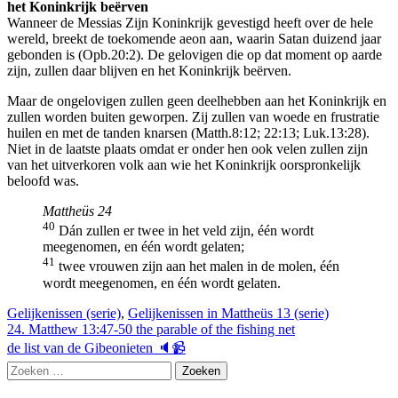
het Koninkrijk beërven
Wanneer de Messias Zijn Koninkrijk gevestigd heeft over de hele
wereld, breekt de toekomende aeon aan, waarin Satan duizend jaar
gebonden is (Opb.20:2). De gelovigen die op dat moment op aarde
zijn, zullen daar blijven en het Koninkrijk beërven.
Maar de ongelovigen zullen geen deelhebben aan het Koninkrijk en
zullen worden buiten geworpen. Zij zullen van woede en frustratie
huilen en met de tanden knarsen (Matth.8:12; 22:13; Luk.13:28).
Niet in de laatste plaats omdat er onder hen ook velen zullen zijn
van het uitverkoren volk aan wie het Koninkrijk oorspronkelijk
beloofd was.
Mattheüs 24
40
Dán zullen er twee in het veld zijn, één wordt
meegenomen, en één wordt gelaten;
41
twee vrouwen zijn aan het malen in de molen, één
wordt meegenomen, en één wordt gelaten.
Gelijkenissen (serie)
,
Gelijkenissen in Mattheüs 13 (serie)
Berichtnavigatie
24. Matthew 13:47-50 the parable of the fishing net
de list van de Gibeonieten 🔈📹
Zoeken
naar: