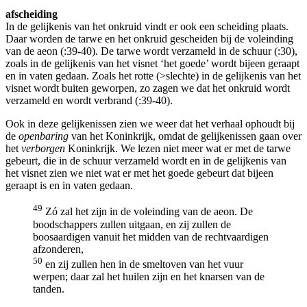
afscheiding
In de gelijkenis van het onkruid vindt er ook een scheiding plaats.
Daar worden de tarwe en het onkruid gescheiden bij de voleinding
van de aeon (:39-40). De tarwe wordt verzameld in de schuur (:30),
zoals in de gelijkenis van het visnet ‘het goede’ wordt bijeen geraapt
en in vaten gedaan. Zoals het rotte (>slechte) in de gelijkenis van het
visnet wordt buiten geworpen, zo zagen we dat het onkruid wordt
verzameld en wordt verbrand (:39-40).
Ook in deze gelijkenissen zien we weer dat het verhaal ophoudt bij
de
openbaring
van het Koninkrijk, omdat de gelijkenissen gaan over
het
verborgen
Koninkrijk. We lezen niet meer wat er met de tarwe
gebeurt, die in de schuur verzameld wordt en in de gelijkenis van
het visnet zien we niet wat er met het goede gebeurt dat bijeen
geraapt is en in vaten gedaan.
49
Zó zal het zijn in de voleinding van de aeon. De
boodschappers zullen uitgaan, en zij zullen de
boosaardigen vanuit het midden van de rechtvaardigen
afzonderen,
50
en zij zullen hen in de smeltoven van het vuur
werpen; daar zal het huilen zijn en het knarsen van de
tanden.