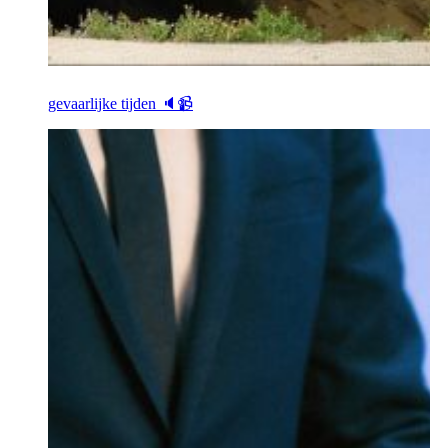
gevaarlijke tijden 🔈📹