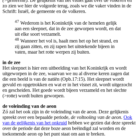
(>gemeente).
De gelijkenis van het visnet gaat over de
volkeren
en
zo zien we hier de volgorde terug, zoals we die vaker vinden in de
Schrift: Israël, de gemeente en de volkeren.
47
Wederom is het Koninkrijk van de hemelen gelijk
aan een sleepnet, dat in de zee geworpen wordt, en dat
uit elke soort verzamelt.
48
Wanneer het vol is, haalt men het op het strand, en
zij gaan zitten, en zij rapen het uitstekende bijeen in
vaten, maar het rotte werpen zij buiten.
in de zee
Het sleepnet is hier een uitbeelding van het Koninkrijk en wordt
uitgeworpen in de zee, waarvan we nu al diverse keren zagen dat
die een beeld is van de natiën (Opb.17:15). Het sleepnet wordt
gevuld en opgetrokken en wat er in het visnet zit, wordt uitgezocht
en gescheiden. Het goede wordt bijeen verzameld en het slechte
(>rotte) wordt buiten geworpen.
de voleinding van de aeon
Zó zal het ook zijn in de voleinding van de aeon. Deze gelijkenis
spreekt over een bepaalde periode,
de voltooiing van de aeon
.
Ook
van de gelijkenis van het onkruid
hebben we gezien dat deze spreekt
over de periode dat deze boze aeon beëindigd zal worden en de
toekomende aeon op het punt staat om aan te breken.