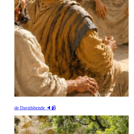
de Davidsbende 🔈📹