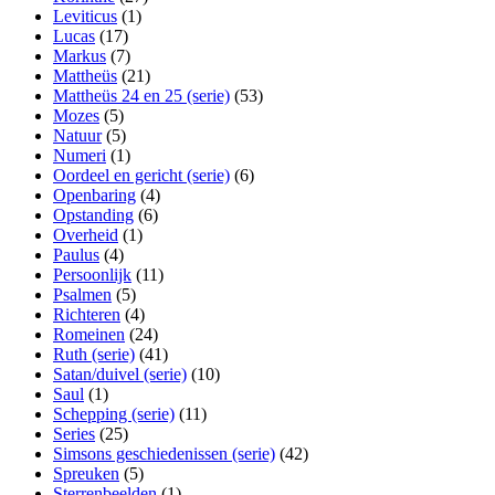
Leviticus
(1)
Lucas
(17)
Markus
(7)
Mattheüs
(21)
Mattheüs 24 en 25 (serie)
(53)
Mozes
(5)
Natuur
(5)
Numeri
(1)
Oordeel en gericht (serie)
(6)
Openbaring
(4)
Opstanding
(6)
Overheid
(1)
Paulus
(4)
Persoonlijk
(11)
Psalmen
(5)
Richteren
(4)
Romeinen
(24)
Ruth (serie)
(41)
Satan/duivel (serie)
(10)
Saul
(1)
Schepping (serie)
(11)
Series
(25)
Simsons geschiedenissen (serie)
(42)
Spreuken
(5)
Sterrenbeelden
(1)