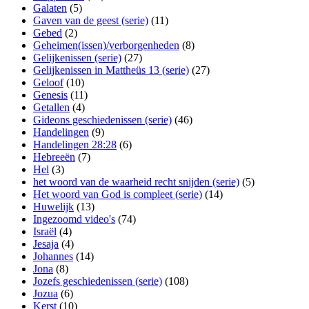
Galaten
(5)
Gaven van de geest (serie)
(11)
Gebed
(2)
Geheimen(issen)/verborgenheden
(8)
Gelijkenissen (serie)
(27)
Gelijkenissen in Mattheüs 13 (serie)
(27)
Geloof
(10)
Genesis
(11)
Getallen
(4)
Gideons geschiedenissen (serie)
(46)
Handelingen
(9)
Handelingen 28:28
(6)
Hebreeën
(7)
Hel
(3)
het woord van de waarheid recht snijden (serie)
(5)
Het woord van God is compleet (serie)
(14)
Huwelijk
(13)
Ingezoomd video's
(74)
Israël
(4)
Jesaja
(4)
Johannes
(14)
Jona
(8)
Jozefs geschiedenissen (serie)
(108)
Jozua
(6)
Kerst
(10)