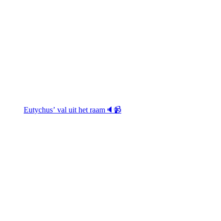
Eutychus’ val uit het raam🔈📹