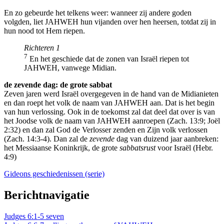
En zo gebeurde het telkens weer: wanneer zij andere goden
volgden, liet JAHWEH hun vijanden over hen heersen, totdat zij in
hun nood tot Hem riepen.
Richteren 1
7
En het geschiede dat de zonen van Israël riepen tot
JAHWEH, vanwege Midian.
de zevende dag: de grote sabbat
Zeven jaren werd Israël overgegeven in de hand van de Midianieten
en dan roept het volk de naam van JAHWEH aan. Dat is het begin
van hun verlossing. Ook in de toekomst zal dat deel dat over is van
het Joodse volk de naam van JAHWEH aanroepen (Zach. 13:9; Joël
2:32) en dan zal God de Verlosser zenden en Zijn volk verlossen
(Zach. 14:3-4). Dan zal de
zevende
dag van duizend jaar aanbreken:
het Messiaanse Koninkrijk, de grote
sabbatsrust
voor Israël (Hebr.
4:9)
Gideons geschiedenissen (serie)
Berichtnavigatie
Judges 6:1-5 seven