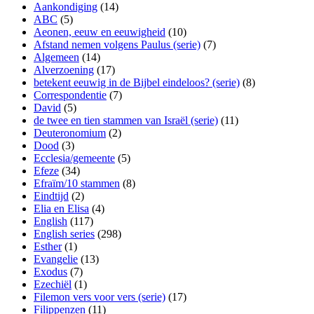
Aankondiging
(14)
ABC
(5)
Aeonen, eeuw en eeuwigheid
(10)
Afstand nemen volgens Paulus (serie)
(7)
Algemeen
(14)
Alverzoening
(17)
betekent eeuwig in de Bijbel eindeloos? (serie)
(8)
Correspondentie
(7)
David
(5)
de twee en tien stammen van Israël (serie)
(11)
Deuteronomium
(2)
Dood
(3)
Ecclesia/gemeente
(5)
Efeze
(34)
Efraïm/10 stammen
(8)
Eindtijd
(2)
Elia en Elisa
(4)
English
(117)
English series
(298)
Esther
(1)
Evangelie
(13)
Exodus
(7)
Ezechiël
(1)
Filemon vers voor vers (serie)
(17)
Filippenzen
(11)