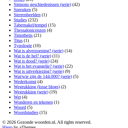
Simsons geschiedenissen (serie)
(42)
Spreuken
(5)
Sterrenbeelden
(1)
Studies
(232)
Tabernakel/tempel
(15)
Thessalonicenzen
(4)
Timotheüs
(21)
Titus
(1)
Typologie
(10)
Wat is alverzoening? (serie)
(14)
Wat is de hel? (serie)
(11)
Wat is dood? (serie)
(24)
Wat is het evangelie? (serie)
(22)
Wat is uitverkiezing? (serie)
(9)
Wat/wie zijn de 144.000? (serie)
(5)
Wederkomst
(4)
Wegrukking (losse blogs)
(2)
Wegrukking (serie)
(19)
Wet
(4)
Wonderen en tekenen
(1)
Woord
(5)
Woordstudies
(15)
© 2026 Gezonde woorden.nl. All rights reserved.
Hiero
by aThemes