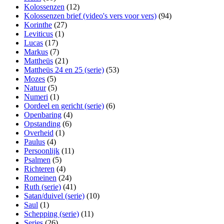
Kolossenzen
(12)
Kolossenzen brief (video's vers voor vers)
(94)
Korinthe
(27)
Leviticus
(1)
Lucas
(17)
Markus
(7)
Mattheüs
(21)
Mattheüs 24 en 25 (serie)
(53)
Mozes
(5)
Natuur
(5)
Numeri
(1)
Oordeel en gericht (serie)
(6)
Openbaring
(4)
Opstanding
(6)
Overheid
(1)
Paulus
(4)
Persoonlijk
(11)
Psalmen
(5)
Richteren
(4)
Romeinen
(24)
Ruth (serie)
(41)
Satan/duivel (serie)
(10)
Saul
(1)
Schepping (serie)
(11)
Series
(26)