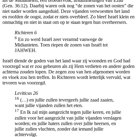
als de Midianieten, een broedervolk, afstammelingen van Ezau
(Gen. 36:12). Daarbij waren ook nog “de zonen van het oosten” die
niet nader worden aangeduid. Deze vijanden verwoestten het land
en roofden de oogst, zodat er niets overbleef. Zo bleef Israël klein en
onmachtig en niet in staat om op te staan tegen hun overheersers.
Richteren 6
6
En zo werd Israël zeer verarmd vanwege de
Midianieten. Toen riepen de zonen van Israël tot
JAHWEH.
Israël diende de goden van het land waar zij woonden en God had
voorzegd wat er zou gebeuren als zij Hem verlieten en andere goden
achterna zouden lopen. De zegen zou van hen afgenomen worden
en vloek zou hen treffen. In Richteren wordt letterlijk vervuld, wat
tevoren was voorzegd.
Leviticus 26
16
(…) en jullie zullen tevergeefs jullie zaad zaaien,
want jullie vijanden zullen het eten.
17
En Ik zal mijn aangezicht tegen jullie keren, en jullie
zullen voor het aangezicht van jullie vijanden verslagen
worden; en jullie haters zullen over jullie heersen, en
jullie zullen vluchten, zonder dat iemand jullie
achtervolgt.