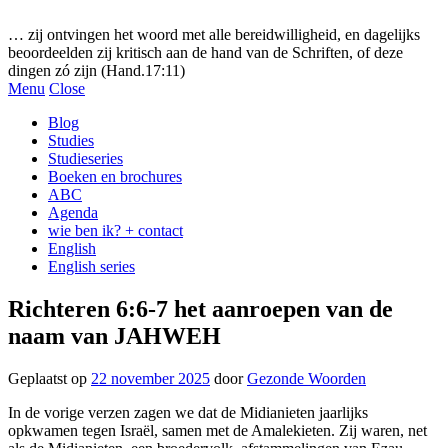
Gezonde woorden.nl
… zij ontvingen het woord met alle bereidwilligheid, en dagelijks
beoordeelden zij kritisch aan de hand van de Schriften, of deze
dingen zó zijn (Hand.17:11)
Menu
Close
Blog
Studies
Studieseries
Boeken en brochures
ABC
Agenda
wie ben ik? + contact
English
English series
Richteren 6:6-7 het aanroepen van de
naam van JAHWEH
Geplaatst op
22 november 2025
door
Gezonde Woorden
In de vorige verzen zagen we dat de Midianieten jaarlijks
opkwamen tegen Israël, samen met de Amalekieten. Zij waren, net