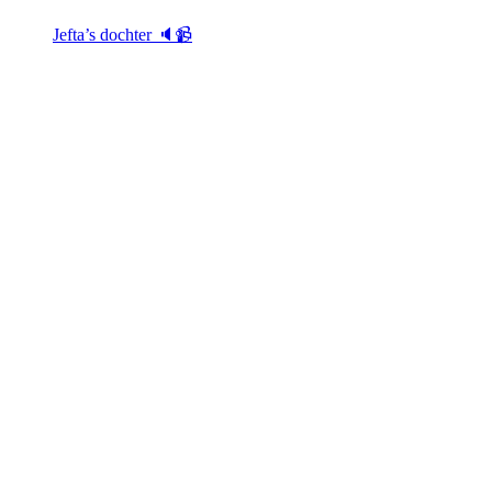
Jefta’s dochter 🔈📹