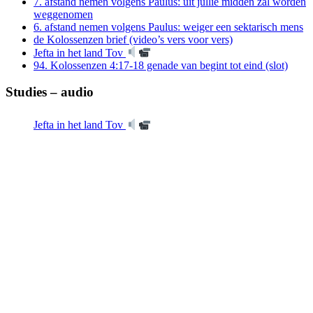
7. afstand nemen volgens Paulus: uit jullie midden zal worden
weggenomen
6. afstand nemen volgens Paulus: weiger een sektarisch mens
de Kolossenzen brief (video’s vers voor vers)
Jefta in het land Tov
94. Kolossenzen 4:17-18 genade van begint tot eind (slot)
Studies – audio
Jefta in het land Tov