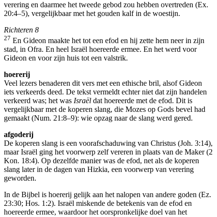
verering en daarmee het tweede gebod zou hebben overtreden (Ex.
20:4–5), vergelijkbaar met het gouden kalf in de woestijn.
Richteren 8
27
En Gideon maakte het tot een efod en hij zette hem neer in zijn
stad, in Ofra. En heel Israël hoereerde ermee. En het werd voor
Gideon en voor zijn huis tot een valstrik.
hoererij
Veel lezers benaderen dit vers met een ethische bril, alsof Gideon
iets verkeerds deed. De tekst vermeldt echter niet dat zijn handelen
verkeerd was; het was
Israël
dat hoereerde met de efod. Dit is
vergelijkbaar met de koperen slang, die Mozes op Gods bevel had
gemaakt (Num. 21:8–9): wie opzag naar de slang werd gered.
afgoderij
De koperen slang is een voorafschaduwing van Christus (Joh. 3:14),
maar Israël ging het voorwerp zelf vereren in plaats van de Maker (2
Kon. 18:4). Op dezelfde manier was de efod, net als de koperen
slang later in de dagen van Hizkia, een voorwerp van verering
geworden.
In de Bijbel is hoererij gelijk aan het nalopen van andere goden (Ez.
23:30; Hos. 1:2). Israël miskende de betekenis van de efod en
hoereerde ermee, waardoor het oorspronkelijke doel van het