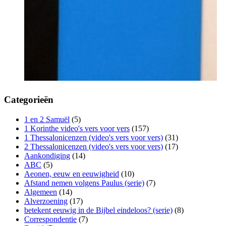
Categorieën
1 en 2 Samuël
(5)
1 Korinthe video's vers voor vers
(157)
1 Thessalonicenzen (video's vers voor vers)
(31)
2 Thessalonicenzen (video's vers voor vers)
(17)
Aankondiging
(14)
ABC
(5)
Aeonen, eeuw en eeuwigheid
(10)
Afstand nemen volgens Paulus (serie)
(7)
Algemeen
(14)
Alverzoening
(17)
betekent eeuwig in de Bijbel eindeloos? (serie)
(8)
Correspondentie
(7)