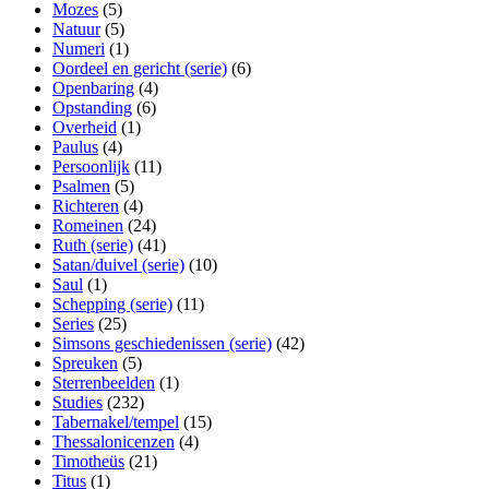
Mozes
(5)
Natuur
(5)
Numeri
(1)
Oordeel en gericht (serie)
(6)
Openbaring
(4)
Opstanding
(6)
Overheid
(1)
Paulus
(4)
Persoonlijk
(11)
Psalmen
(5)
Richteren
(4)
Romeinen
(24)
Ruth (serie)
(41)
Satan/duivel (serie)
(10)
Saul
(1)
Schepping (serie)
(11)
Series
(25)
Simsons geschiedenissen (serie)
(42)
Spreuken
(5)
Sterrenbeelden
(1)
Studies
(232)
Tabernakel/tempel
(15)
Thessalonicenzen
(4)
Timotheüs
(21)
Titus
(1)