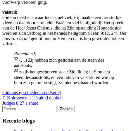
voorwerp verloren ging.
valstrik
Gideon deed iets waardoor Israël viel. Hij maakte een priesterlijk
kleed en daardoor struikelde Israël en viel in afgoderij. Het spreekt
van de Heer Jezus Christus, die na Zijn opstanding Hogepriester
werd en zich verborg in het hemels heiligdom (Hebr. 9:12, 24).
Het
huis van Israël
gelooft niet in Hem en dat is hun geworden tot een
valstrik.
Romeinen 9
32
(…) Zij hebben zich gestoten aan de steen des
aanstoots,
33
zoals het geschreven staat: Zie, Ik leg in Sion een
steen des aanstoots, en een rots van valstrik, en wie op
hem zijn geloof vestigt, zal niet beschaamd worden.
Gideons geschiedenissen (serie)
Berichtnavigatie
7. Kolossenzen 1:3 altijd danken
Judges 8:27 a snare
Zoeken
naar:
Recente blogs