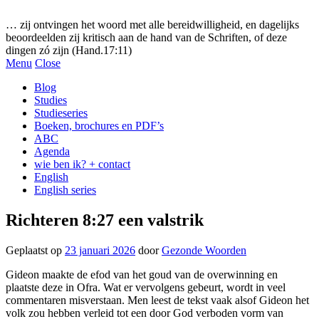
Gezonde woorden.nl
… zij ontvingen het woord met alle bereidwilligheid, en dagelijks
beoordeelden zij kritisch aan de hand van de Schriften, of deze
dingen zó zijn (Hand.17:11)
Menu
Close
Blog
Studies
Studieseries
Boeken, brochures en PDF’s
ABC
Agenda
wie ben ik? + contact
English
English series
Richteren 8:27 een valstrik
Geplaatst op
23 januari 2026
door
Gezonde Woorden
Gideon maakte de efod van het goud van de overwinning en
plaatste deze in Ofra. Wat er vervolgens gebeurt, wordt in veel
commentaren misverstaan. Men leest de tekst vaak alsof Gideon het
volk zou hebben verleid tot een door God verboden vorm van