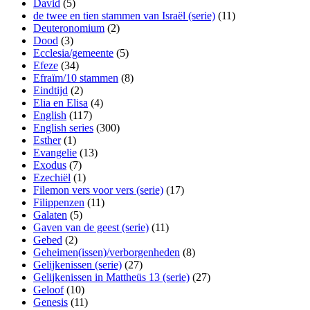
David
(5)
de twee en tien stammen van Israël (serie)
(11)
Deuteronomium
(2)
Dood
(3)
Ecclesia/gemeente
(5)
Efeze
(34)
Efraïm/10 stammen
(8)
Eindtijd
(2)
Elia en Elisa
(4)
English
(117)
English series
(300)
Esther
(1)
Evangelie
(13)
Exodus
(7)
Ezechiël
(1)
Filemon vers voor vers (serie)
(17)
Filippenzen
(11)
Galaten
(5)
Gaven van de geest (serie)
(11)
Gebed
(2)
Geheimen(issen)/verborgenheden
(8)
Gelijkenissen (serie)
(27)
Gelijkenissen in Mattheüs 13 (serie)
(27)
Geloof
(10)
Genesis
(11)