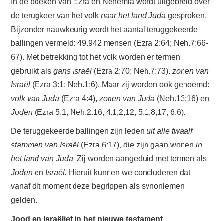
In de boeken van Ezra en Nehemia wordt uitgebreid over
de terugkeer van het volk
naar het land Juda
gesproken.
Bijzonder nauwkeurig wordt het aantal teruggekeerde
ballingen vermeld: 49.942 mensen (Ezra 2:64; Neh.7:66-
67). Met betrekking tot het volk worden er termen
gebruikt als
gans Israël
(Ezra 2:70; Neh.7:73),
zonen van
Israël
(Ezra 3:1; Neh.1:6). Maar zij worden ook genoemd:
volk van Juda
(Ezra 4:4),
zonen van Juda
(Neh.13:16) en
Joden
(Ezra 5:1; Neh.2:16, 4:1,2,12; 5:1,8,17; 6:6).
De teruggekeerde ballingen zijn leden
uit alle twaalf
stammen van Israël
(Ezra 6:17), die zijn gaan wonen
in
het land van Juda
. Zij worden aangeduid met termen als
Joden
en
Israël.
Hieruit kunnen we concluderen dat
vanaf dit moment deze begrippen als synoniemen
gelden.
Jood en Israëliet in het nieuwe testament