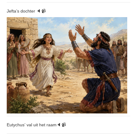
Jefta’s dochter 🔈📹
Eutychus’ val uit het raam🔈📹