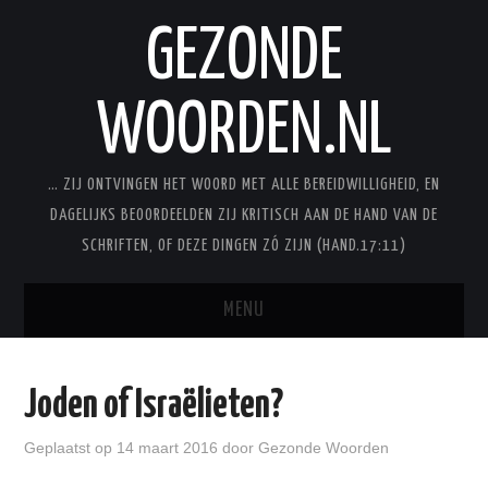
GEZONDE
WOORDEN.NL
… ZIJ ONTVINGEN HET WOORD MET ALLE BEREIDWILLIGHEID, EN
DAGELIJKS BEOORDEELDEN ZIJ KRITISCH AAN DE HAND VAN DE
SCHRIFTEN, OF DEZE DINGEN ZÓ ZIJN (HAND.17:11)
MENU
BLOG
Joden of Israëlieten?
STUDIES
Geplaatst op
14 maart 2016
door
Gezonde Woorden
STUDIESERIES