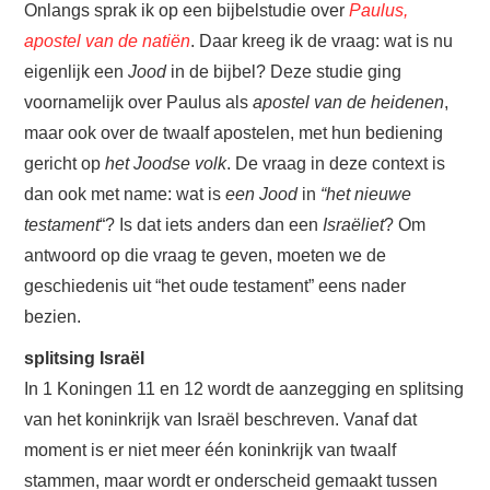
Onlangs sprak ik op een bijbelstudie over
Paulus,
apostel van de natiën
. Daar kreeg ik de vraag: wat is nu
BOEKEN EN BROCHURES
eigenlijk een
Jood
in de bijbel? Deze studie ging
ABC
voornamelijk over Paulus als
apostel van de heidenen
,
maar ook over de twaalf apostelen, met hun bediening
AGENDA
gericht op
het Joodse volk
. De vraag in deze context is
dan ook met name: wat is
een Jood
in
“het nieuwe
WIE BEN IK? + CONTACT
testament
“? Is dat iets anders dan een
Israëliet
? Om
antwoord op die vraag te geven, moeten we de
ENGLISH
geschiedenis uit “het oude testament” eens nader
bezien.
ENGLISH SERIES
splitsing Israël
In 1 Koningen 11 en 12 wordt de aanzegging en splitsing
van het koninkrijk van Israël beschreven. Vanaf dat
moment is er niet meer één koninkrijk van twaalf
stammen, maar wordt er onderscheid gemaakt tussen