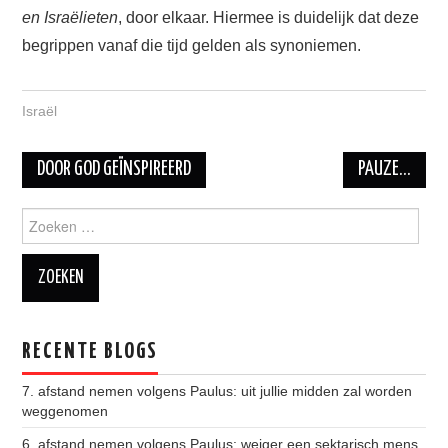
en Israëlieten
, door elkaar.
Hiermee is duidelijk dat deze
begrippen vanaf die tijd gelden als synoniemen.
Israël
DOOR GOD GEÏNSPIREERD
PAUZE…
Berichtnavigatie
Zoeken naar:
RECENTE BLOGS
7. afstand nemen volgens Paulus: uit jullie midden zal worden
weggenomen
6. afstand nemen volgens Paulus: weiger een sektarisch mens