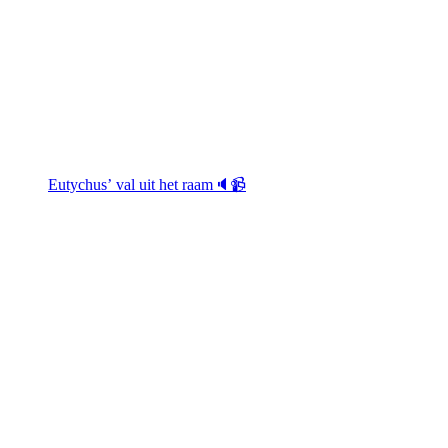
Eutychus’ val uit het raam🔈📹