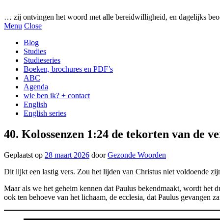
Gezonde woorden.nl
… zij ontvingen het woord met alle bereidwilligheid, en dagelijks beo
Menu
Close
Blog
Studies
Studieseries
Boeken, brochures en PDF’s
ABC
Agenda
wie ben ik? + contact
English
English series
40. Kolossenzen 1:24 de tekorten van de v
Geplaatst op
28 maart 2026
door
Gezonde Woorden
Dit lijkt een lastig vers. Zou het lijden van Christus niet voldoende 
Maar als we het geheim kennen dat Paulus bekendmaakt, wordt het du
ook ten behoeve van het lichaam, de ecclesia, dat Paulus gevangen za