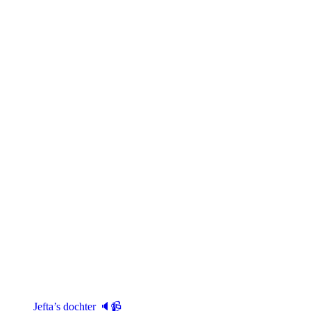
Jefta’s dochter 🔈📹