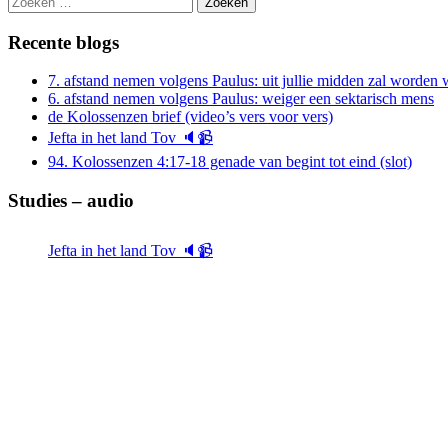
naar:
Recente blogs
7. afstand nemen volgens Paulus: uit jullie midden zal worde
6. afstand nemen volgens Paulus: weiger een sektarisch mens
de Kolossenzen brief (video’s vers voor vers)
Jefta in het land Tov 🔈📹
94. Kolossenzen 4:17-18 genade van begint tot eind (slot)
Studies – audio
Jefta in het land Tov 🔈📹