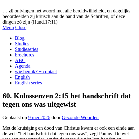
Gezonde woorden.nl
… zij ontvingen het woord met alle bereidwilligheid, en dagelijks
beoordeelden zij kritisch aan de hand van de Schriften, of deze
dingen zó zijn (Hand.17:11)
Menu
Close
Blog
Studies
Studieseries
brochures
ABC
Agenda
wie ben ik? + contact
English
English series
60. Kolossenzen 2:15 het handschrift dat
tegen ons was uitgewist
Geplaatst op
9 mei 2026
door
Gezonde Woorden
Met de kruisiging en dood van Christus kwam er ook een einde aan
de wet: “het handschrift dat tegen ons was”, zegt Paulus. De wet