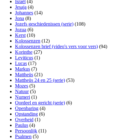
Israël
(4)
Jesaja
(4)
Johannes
(14)
Jona
(8)
Jozefs geschiedenissen (serie)
(108)
Jozua
(6)
Kerst
(10)
Kolossenzen
(12)
Kolossenzen brief (video's vers voor vers)
(94)
Korinthe
(27)
Leviticus
(1)
Lucas
(17)
Markus
(7)
Mattheüs
(21)
Mattheüs 24 en 25 (serie)
(53)
Mozes
(5)
Natuur
(5)
Numeri
(1)
Oordeel en gericht (serie)
(6)
Openbaring
(4)
Opstanding
(6)
Overheid
(1)
Paulus
(4)
Persoonlijk
(11)
Psalmen
(5)