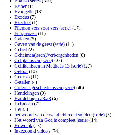
English series
(300)
Esther
(1)
Evangelie
(13)
Exodus
(7)
Ezechiël
(1)
Filemon vers voor vers (serie)
(17)
Filippenzen
(11)
Galaten
(5)
Gaven van de geest (serie)
(11)
Gebed
(2)
Geheimen(issen)/verborgenheden
(8)
Gelijkenissen (serie)
(27)
Gelijkenissen in Mattheüs 13 (serie)
(27)
Geloof
(10)
Genesis
(11)
Getallen
(4)
Gideons geschiedenissen (serie)
(46)
Handelingen
(9)
Handelingen 28:28
(6)
Hebreeën
(7)
Hel
(3)
het woord van de waarheid recht snijden (serie)
(5)
Het woord van God is compleet (serie)
(14)
Huwelijk
(13)
Ingezoomd video's
(74)