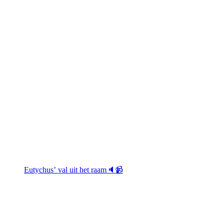
Eutychus’ val uit het raam🔈📹